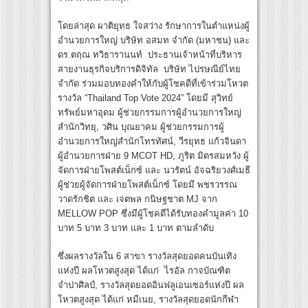
โดยล่าสุด ผาติยุทธ ใจสว่าง รักษาการในตำแหน่งผู้
อำนวยการใหญ่ บริษัท อสมท จำกัด (มหาชน) และ
ดร.ตฤณ ทวิธารานนท์ ประธานเจ้าหน้าที่บริหาร
สายงานธุรกิจบริการดิจิทัล บริษัท ไปรษณีย์ไทย
จำกัด ร่วมมอบทองคำให้กับผู้โชคดีที่เข้าร่วมโหวต
รางวัล “Thailand Top Vote 2024” โดยมี สุวิทย์
ทรัพย์มหาอุดม ผู้ช่วยกรรมการผู้อำนวยการใหญ่
สำนักวิทยุ, วศิน บุณยาคม ผู้ช่วยกรรมการผู้
อำนวยการใหญ่สำนักโทรทัศน์, วีรยุทธ แก้วจินดา
ผู้อำนวยการฝ่าย 9 MCOT HD, ภูริต มิตรสมหวัง ผู้
จัดการฝ่ายโพสต์เน็กซ์ และ นวรัตน์ อัจฉริยวงศ์เมธี
ผู้ช่วยผู้จัดการฝ่ายโพสต์เน็กซ์ โดยมี พชรวรรณ
วาดรักชิต และ เจตพล กนิษฐชาต MJ จาก
MELLOW POP ซึ่งมีผู้โชคดีได้รับทองคำมูลค่า 10
บาท 5 บาท 3 บาท และ 1 บาท ตามลำดับ
ซึ่งผลรางวัลใน 6 สาขา รางวัลสุดยอดคนบันเทิง
แห่งปี ผลโหวตสูงสุด ได้แก่​ ไรอัล กาจบัณฑิต
จำปาศิลป์, รางวัลสุดยอดอินฟลูเอนเซอร์แห่งปี ผล
โหวตสูงสุด ได้แก่ หมีเนย, รางวัลสุดยอดนักกีฬา