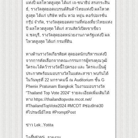
แห่งปี ผลโหวตสูงสุด ได้แก่ เจ-ชนาธิป สรงกระสิน
ธ์, รางวัลสุดยอดแบรนด์สินค้าไทยแห่งปี ผลโหวต
สูงสุด ได้แก่ บริษัท หยั่น หว่อ หยุ่น คอร์ปอเรชั่น
กรุ๊ป จำกัด, รางวัลสุดยอดสถานที่ท่องเที่ยวไทยแห่ง
ปี ผลโหวตสูงสุด ได้แก่ สวนสัตว์เปิดเขาเขียว
จ.ชลบุรี, รางวัลสุดยอดหน่วยงานภาครัฐแห่งปี ผล
โหวตสูงสุด ได้แก่ กรมที่ดิน
ทางด้านรางวัลเกียรติยศ สุดยอดนักบริหารแห่งปี
จากการคัดเลือกจากคณะกรรมการผู้ทรงคุณวุฒิ
ใครจะได้คว้ารางวัลนี้ไปครอง และ ใครจะเป็นผู้
ประกาศพร้อมมอบรางวัลในแต่ละสาขา พบกันได้
ในวันพุธที่ 22 มกราคมนี้ ณ Auditorium ชั้น G
Phenix Pratunam Bangkok ในงานมอบรางวัล
“Thailand Top Vote 2024” รายละเอียดเพิ่มเติมได้
ทาง https://thailandtopvote.mcot.net/
#ThailandTopVote2024 #MCOT #ช่อง9กด30
#ไปรษณีย์ไทย #PromptPost
ข่าว Lek..Yotita
โอดี้NEWS รายงาน