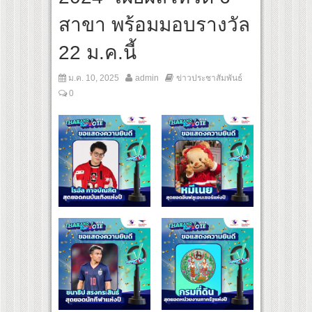
สุดชีวิต โกนหัวรับบทแม่ชี นำทีมนักแสดงประชันความสยอง!
สาขา พร้อมมอบรางวัล
al “Under Her Rules ใต้เงาจันทรา” เปิดเคมี “อุ้ม–มีนา” ประกบคู่ครั้งสำคัญ ชวนแฟนปักห
22 ม.ค.นี้
ม.ค. 10, 2025
admin
ข่าวประชาสัมพันธ์
0