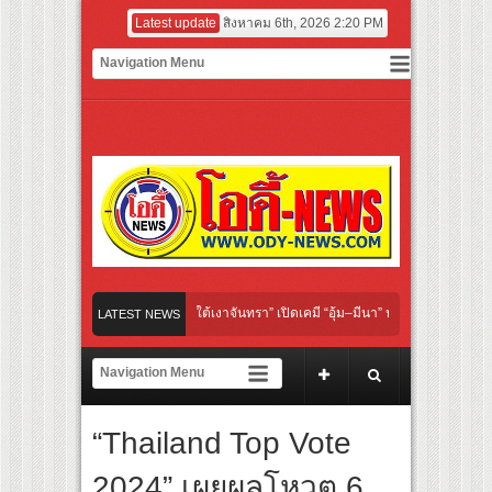
Latest update
สิงหาคม 6th, 2026 2:20 PM
al “Under Her Rules ใต้เงาจันทรา” เปิดเคมี “อุ้ม–มีนา” ประกบคู่ครั้งสำคัญ ชวนแฟนปักห
LATEST NEWS
ทย “เลิกอาย เลิกเงียบ เลิกชะล่าใจ” เรื่อง HPV ในแคมเปญ “HPV ไม่เป็นไร…ไม่ได้”
เชียร์ สู่ทีมชาติไทย ชวนแฟนลูกยางใกล้ชิดนักตบสาวทีมชาติไทย 15 ส.ค.นี้
“Thailand Top Vote
ผนังระดับโลก “ปู่ม่านย่าม่าน” เรียนรู้นวัตกรรมผักเชียงดาใน “หอมแผ่นดินฯ”
2024” เผยผลโหวต 6
ร์มยักษ์ ‘คุณยายวรนาฏ’ (INHERIT) เตรียมคายตะขาบหนังไทยในรอบปฐมทัศน์โลก ณ เทศ