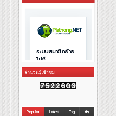
สุดชีวิต โกนหัวรับบทแม่ชี นำทีมนักแสดงประชันความสยอง!
l “Under Her Rules ใต้เงาจันทรา” เปิดเคมี “อุ้ม–มีนา” ประกบคู่ครั้งสำคัญ ชวนแฟนปักหม
จำนวนผู้เข้าชม
Popular
Latest
Tag