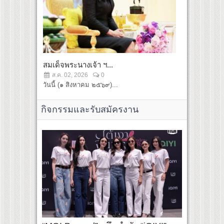
สมเด็จพระนางเจ้า ฯ...
ในหลวง-พระร
ส.ค. 02, 2026
0
ส.ค. 02, 2
วันนี้ (๑ สิงหาคม ๒๕๖๙)...
วันนี้ ๑ สิง
กิจกรรมและรับสมัครงาน