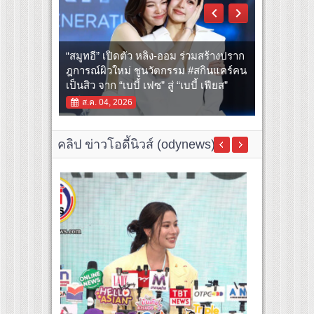
Feelings” สะท้อนความหลากหลายของ
ผู้คนและการใช้ชีวิตผ่านเสื้อผ้าที่ตอบ
เริ่มแล้ว! “เปรี้ยวปาก Festival 2026” ยก
“เอมี่ กลิ่นประทุม” แชร์ประสบการณ์จริง
โจทย์ทุกวัน คอลเลคชันที่ได้รับแรง
ขบวนสตรีทฟู้ดดัง–ร้านอร่อยทั่วไทย เต๋อ-
“จินวุค-ขุนพล-ฮาร์ท” แท็กทีมเสิร์ฟ “แฟน
ติดเชื้อ HPV ชวนคนไทย “เลิกอาย เลิก
บันดาลใจจากความหลากหลายของผู้คน
“สมูทอี” เปิดตัว หลิง-ออม ร่วมสร้างปราก
ฉันทวิชช์ และ อร-พัทธ์ธีรา นำทัพชวนชิม
ต้า” 10 บาท จัดเต็มความอร่อยซ่า โดน
เงียบ เลิกชะล่าใจ” เรื่อง HPV ใน
และช่วงเวลาต่างๆ ในชีวิตประจำวัน เพื่อ
ฎการณ์ผิวใหม่ ชูนวัตกรรม #สกินแคร์คน
31 ก.ค.–3 ส.ค. ที่เดอะมอลล์ไลฟ์สโตร์
เส้น ชวนแฟน ๆ ออกสเต็ปเพลง “10 บาท
แคมเปญ “HPV ไม่เป็นไร…ไม่ได้”
การแต่งตัวที่ตอบโจทย์ทุกโอกาส
เป็นสิว จาก “เบบี้ เฟซ” สู่ “เบบี้ เฟียส”
บางกะปิ
คับเฮีย” กลางสยาม!
ส.ค. 04, 2026
คลิป ข่าวโอดี้นิวส์ (odynews)