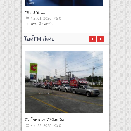
“ละ-ลาย:...
...
มิ.ย. 01, 2026
0
มิ.ย. 01, 2
“ละลายเพื่อจดจำ...
...
โอดี้FM มีเดีย
สื่อโฆษณา 77จังหวัด...
สื่อโฆษณา 7
ธ.ค. 22, 2025
0
ธ.ค. 22, 2