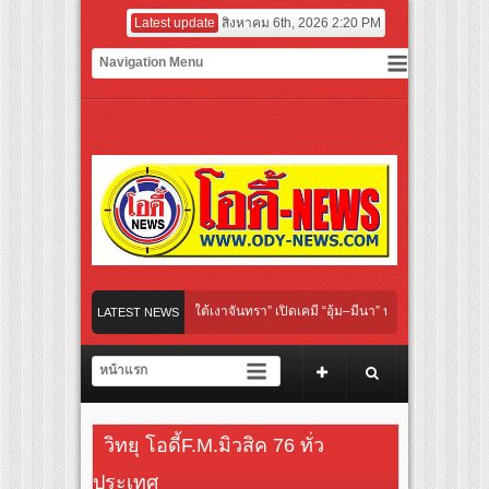
Latest update
สิงหาคม 6th, 2026 2:20 PM
l “Under Her Rules ใต้เงาจันทรา” เปิดเคมี “อุ้ม–มีนา” ประกบคู่ครั้งสำคัญ ชวนแฟนปักหม
LATEST NEWS
ย “เลิกอาย เลิกเงียบ เลิกชะล่าใจ” เรื่อง HPV ในแคมเปญ “HPV ไม่เป็นไร…ไม่ได้”
ชียร์ สู่ทีมชาติไทย ชวนแฟนลูกยางใกล้ชิดนักตบสาวทีมชาติไทย 15 ส.ค.นี้
นังระดับโลก “ปู่ม่านย่าม่าน” เรียนรู้นวัตกรรมผักเชียงดาใน “หอมแผ่นดินฯ”
วิทยุ โอดี้F.M.มิวสิค 76 ทั่ว
์มยักษ์ ‘คุณยายวรนาฏ’ (INHERIT) เตรียมคายตะขาบหนังไทยในรอบปฐมทัศน์โลก ณ เทศก
ประเทศ