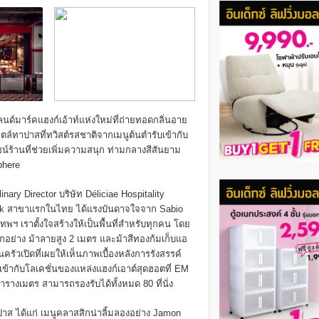
นด์มาร์คแฮงก์เอ้าท์แห่งใหม่ที่ถ่ายทอดกลิ่นอาย
ทาปาสที่ทวิสต์รสชาติจากเมนูต้นตำรับเข้ากับ
์ร้านที่ช่วยเพิ่มความสนุก ท่ามกลางสีสันยาม
phere
nary Director บริษัท Déliciae Hospitality
gkok สาขาแรกในไทย ได้แรงบันดาจใจจาก Sabio
พฯ เราตั้งใจสร้างให้เป็นพื้นที่สำหรับทุกคน โดย
ย่าง ม้าลายสูง 2 เมตร และม้าสีทองก้มเก็บแอ
นครัวเปิดที่เผยให้เห็นภาพเบื้องหลังการรังสรรค์
ข้ากับโลเคชั่นของแหล่งแฮงก์เอาต์สุดฮอตที่ EM
ตารางเมตร สามารถรองรับได้ทั้งหมด 80 ที่นั่ง
ปาส ได้แก่ เมนูคลาสสิกน่าลิ้มลองอย่าง Jamon