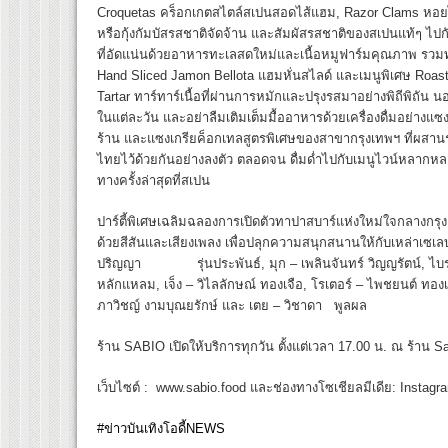
Croquetas คร็อกเกตสไตล์สเปนสอดไส้แฮม, Razor Clams หอ
หรือกุ้งกัมบัสรสชาติจัดจ้าน และสัมผัสรสชาติของสเปนแท้ๆ ไปกั
ที่อัดแน่นด้วยอาหารทะเลสดใหม่และเนื้อหมูฟาร์มคุณภาพ รวมทั
Hand Sliced Jamon Bellota แฮมหั่นสไลด์ และเมนูพิเศษ Roas
Tartar ทาร์ทาร์เนื้อที่ผ่านการหมักและปรุงรสมาอย่างพิถีพิถัน นอ
ในแต่ละวัน และอย่าลืมเติมเต็มมื้ออาหารด้วยเครื่องดื่มอย่าง
ร้าน และแซงเกรียค็อกเทลสูตรพิเศษของสาขากรุงเทพฯ ที่ผสาน
ไทยไว้ด้วยกันอย่างลงตัว ตลอดจน ดื่มด่ำไปกับเมนูไวน์หลาก
ทางครั้งล่าสุดที่สเปน
ปาร์ตี้พิเศษเฉลิมฉลองการเปิดตัวทาปาสบาร์แห่งใหม่ใจกลางกรุงเท
ด้วยสีสันและเสียงเพลง เพื่อปลุกความสนุกสนานให้กับเหล่าเซเลบร
ปริญญา รุ่นประพันธ์, มุก – เพลินจันทร์ วิญญรัตน์, ไบรอน 
หลักแหลม, เจ็ง – วิไลลักษณ์ ทองเจือ, โรเตอร์ – ไพชยนต์ ทองเจ
ภาวิชญ์ งามบุณยรักษ์ และ เตย – วิชาดา พูลผล
ร้าน SABIO เปิดให้บริการทุกวัน ตั้งแต่เวลา 17.00 น. ณ ร้าน 
เว็บไซต์ : www.sabio.food และช่องทางโซเชียลมีเดีย: Insta
#ข่าวบันเทิงโอดี้NEWS