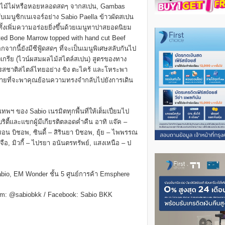
ยไม้ไผ่หรือหอยหลอดสดๆ จากสเปน, Gambas
บเมนูซิกเนเจอร์อย่าง Sabio Paella ข้าวผัดสเปน
้งเพิ่มความอร่อยยิ่งขึ้นด้วยเมนูทาปาสยอดนิยม
ted Bone Marrow topped with hand cut Beef
กจากนี้ยังมีซีฟู้ดสดๆ ที่จะเป็นเมนูพิเศษสลับกันไป
แซงเกรีย (ไวน์ผสมผลไม้สไตล์สเปน) สูตรของทาง
รสชาติสไตล์ไทยอย่าง ขิง ตะไคร้ และโหระพา
หลายที่จะพาคุณย้อนความทรงจำกลับไปยังการเดิน
พฯ ของ Sabio เนรมิตทุกพื้นที่ให้เต็มเปี่ยมไป
ิตี้และแขกผู้มีเกียรติตลอดค่ำคืน อาทิ แจ๊ค –
บิชอพ, ซินดี้ – สิรินยา บิชอพ, ยุ้ย – ไพพรรณ
ือ, มิวกี้ – ไปรยา อนันตรทรัพย์, แสงเหนือ – ป
Sabio, EM Wonder ชั้น 5 ศูนย์การค้า Emsphere
gram: @sabiobkk / Facebook: Sabio BKK