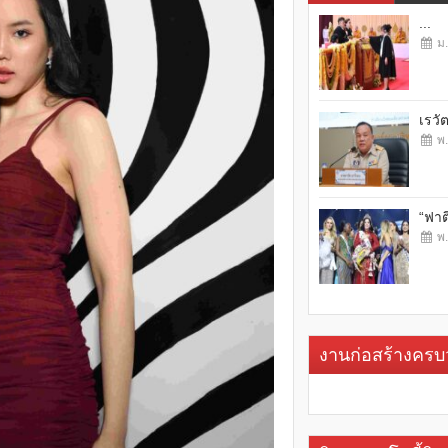
...
ม.
เรวั
พ.
“ฟาต
พ.
งานก่อสร้างคร