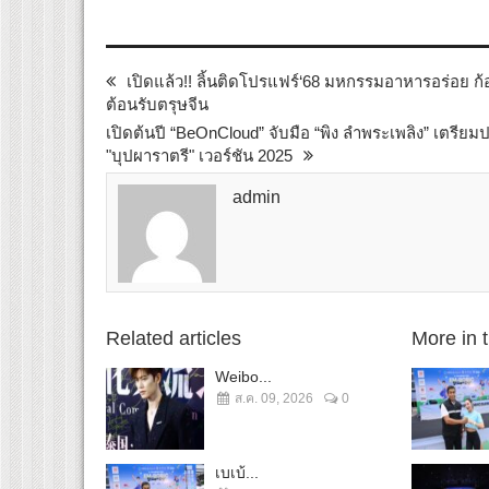
เปิดแล้ว!! ลิ้นติดโปรแฟร์‘68 มหกรรมอาหารอร่อย ก้อ
ต้อนรับตรุษจีน
เปิดต้นปี “BeOnCloud” จับมือ “พิง ลำพระเพลิง” เตรีย
"บุปผาราตรี" เวอร์ชัน 2025
admin
Related articles
More in 
Weibo...
ส.ค. 09, 2026
0
เบเบ้...