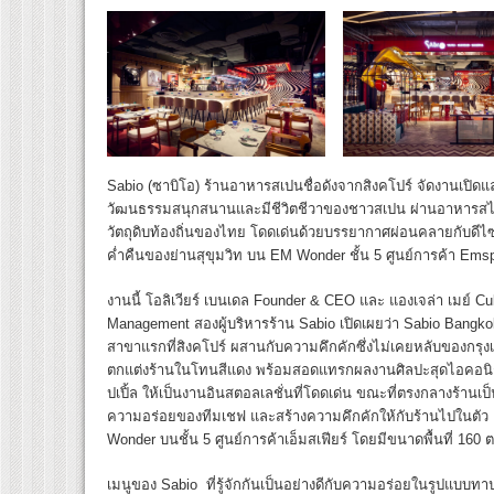
Sabio (ซาบิโอ) ร้านอาหารสเปนชื่อดังจากสิงคโปร์ จัดงานเปิดแล
วัฒนธรรมสนุกสนานและมีชีวิตชีวาของชาวสเปน ผ่านอาหารสไตล์
วัตถุดิบท้องถิ่นของไทย โดดเด่นด้วยบรรยากาศผ่อนคลายกับดีไซน
ค่ำคืนของย่านสุขุมวิท บน EM Wonder ชั้น 5 ศูนย์การค้า Ems
งานนี้ โอลิเวียร์ เบนเดล Founder & CEO และ แองเจล่า เมย์ Culi
Management สองผู้บริหารร้าน Sabio เปิดเผยว่า Sabio Ban
สาขาแรกที่สิงคโปร์ ผสานกับความคึกคักซึ่งไม่เคยหลับของกรุงเท
ตกแต่งร้านในโทนสีแดง พร้อมสอดแทรกผลงานศิลปะสุดไอคอนิกอ
ปเปิ้ล ให้เป็นงานอินสตอลเลชั่นที่โดดเด่น ขณะที่ตรงกลางร้านเป็
ความอร่อยของทีมเชฟ และสร้างความคึกคักให้กับร้านไปในตัว เ
Wonder บนชั้น 5 ศูนย์การค้าเอ็มสเฟียร์ โดยมีขนาดพื้นที่ 160 
เมนูของ Sabio ที่รู้จักกันเป็นอย่างดีกับความอร่อยในรูปแบบทา