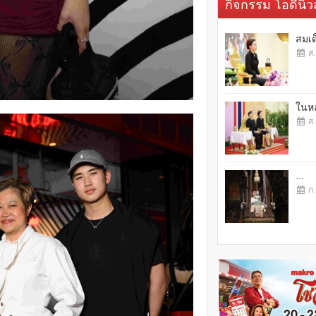
กิจกรรม โอดี้นิวส
สมเด
ส.
ในหล
ส.
...
ก.