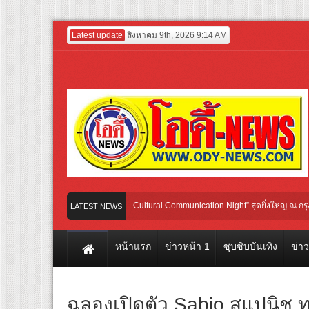
Latest update
สิงหาคม 9th, 2026 9:14 AM
ย-จีน กับ “2026 Weibo Cultural Communication Night” สุดยิ่งใหญ่ ณ กรุงเทพฯ ขนทัพ
LATEST NEWS
ารบิน TransNusa Airlines เส้นทางจาการ์ตา-กรุงเทพฯ เสริม Air Connectivity ดึงนักท่อง
หน้าแรก
ข่าวหน้า 1
ซุบซิบบันเทิง
ข่า
ฉลองเปิดตัว Sabio สแปนิช ท