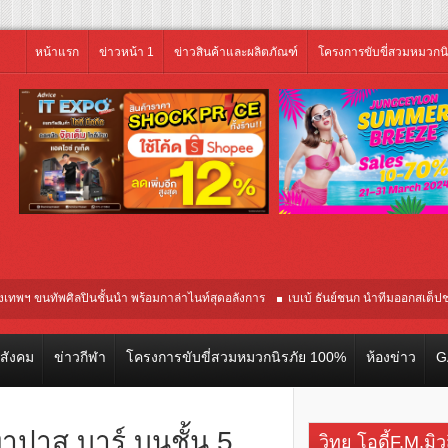
หน้าแรก
ข่าวหน้า 1
ข่าวสินค้าและผลิตภัณฑ์
โครงการขับขี่สวมหมวกน
ศิลปินชั้นนำ พร้อมกาล่าไนท์สุดอลังการ
เบเบ้ ธันย์ชนก นำทีมออกสเต็ปชวนทุกค
เที่ยวคุณภาพจากอินโดนีเซีย เริ่มเที่ยวแรกบินแรก 6 สิงหาคมนี้
วสังคม
ข่าวกีฬา
โครงการขับขี่สวมหมวกนิรภัย 100%
ห้องข่าว
G
าปาส บาร์ บนชั้น 5
วิทยุ โอดี้F.M.มิ