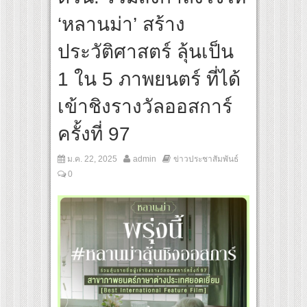
กระแส ผิวโชกุ ผิวโชว์ได้ ตอบโจทย์คนรุ่นใหม่
‘หลานม่า’ สร้าง
เกมใหม่ในวงการการศึกษา เปิดตัว “SCA PLUS” แพลตฟอร์มการเรียนรู้ “Creative Arts & 
อดการลงทุนในธุรกิจการศึกษากว่า 100 ล้านบาท
ประวัติศาสตร์ ลุ้นเป็น
1 ใน 5 ภาพยนตร์ ที่ได้
เข้าชิงรางวัลออสการ์
ครั้งที่ 97
ม.ค. 22, 2025
admin
ข่าวประชาสัมพันธ์
0