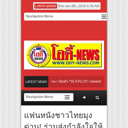
Latest update
สิงหาคม 8th, 2026 6:36 AM
เกมใหม่ในวงการการศึกษา เปิดตัว “SCA PLUS” แพลตฟอร์มการเรียนรู้ “Creative Arts & 
LATEST NEWS
อดการลงทุนในธุรกิจการศึกษากว่า 100 ล้านบาท
ทางจาการ์ตา-กรุงเทพฯ เสริม Air Connectivity ดึงนักท่องเที่ยวคุณภาพจากอินโดนีเซีย เริ
เตรียมเดบิวต์ลงซีรีย์แนวตั้ง พร้อมเขย่าวงการบันเทิงยุคดิจิทัล
แฟนหนังชาวไทยมุง
“Your Candy” พร้อมเสิร์ฟ MV สดใส ได้ “ต้าเหนิง” และ “ณิชา” ร่วมเติมสีสัน
ด่วน! ร่วมส่งกำลังใจให้