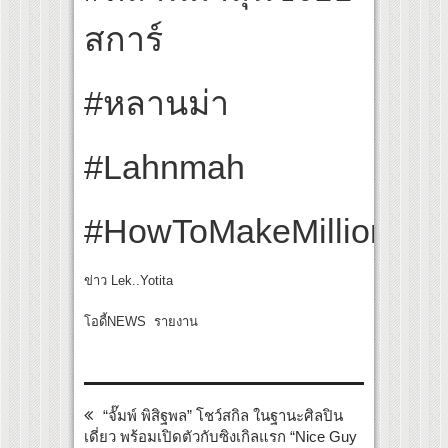
สการ์
#หลานม่า
#Lahnmah
#HowToMakeMillionsBe
ข่าว Lek..Yotita
โอดี้NEWS รายงาน
“จั๊มพ์ พิสิฐพล” โชว์สกิล ในฐานะศิลปิน
เดี่ยว พร้อมเปิดตัวกับซิงเกิลแรก “Nice Guy