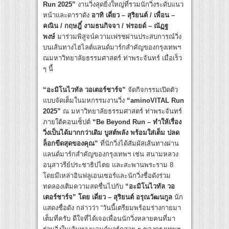
Run 2025”
งานวิ่งสุดยิ่งใหญ่ที่รวมนักวิ่งระดับแนว
หน้าและดาราดัง
อาทิ เดี่ยว – สุริยนต์ / เพื่อน –
คณิน / กฤษฎิ์ งามธนกิจจา / ฟรอยด์ – ณัฏฐ
พงษ์
มาร่วมพิสูจน์ความเฟรชผ่านประสบการณ์วิ่ง
บนเส้นทางไฮไลต์แลนด์มาร์กสำคัญของกรุงเทพฯ
ณมหาวิทยาลัยธรรมศาสตร์ ท่าพระจันทร์ เมื่อเร็ว
ๆ นี้
“อะมิโนไวทัล วอเตอร์ชาร์จ”
จัดกิจกรรมเปิดตัว
แบบจัดเต็มในมหกรรมงานวิ่ง
“aminoVITAL Run
2025”
ณ มหาวิทยาลัยธรรมศาสตร์ ท่าพระจันทร์
ภายใต้คอนเซ็ปต์
“Be Beyond Run – ทำให้เรื่อง
วิ่งเป็นได้มากกว่าเดิม บูสต์พลัง พร้อมใส่เต็ม ปลด
ล็อกขีดสุดของคุณ”
ที่นักวิ่งได้สัมผัสเส้นทางผ่าน
แลนด์มาร์กสำคัญของกรุงเทพฯ เช่น สนามหลวง
อนุสาวรีย์ประชาธิปไตย และสะพานพระราม 8
โดยมีเหล่าอินฟลูเอนเซอร์และนักวิ่งชื่อดังร่วม
ทดลองเติมความสดชื่นไปกับ
“อะมิโนไวทัล วอ
เตอร์ชาร์จ” โดย เดี่ยว – สุริยนต์ อรุณวัฒนกูล
นัก
แสดงชื่อดัง กล่าวว่า “วันนี้เตรียมพร้อมร่างกายมา
เต็มที่ครับ ดีใจที่ได้เจอเพื่อนนักวิ่งหลายคนที่มา