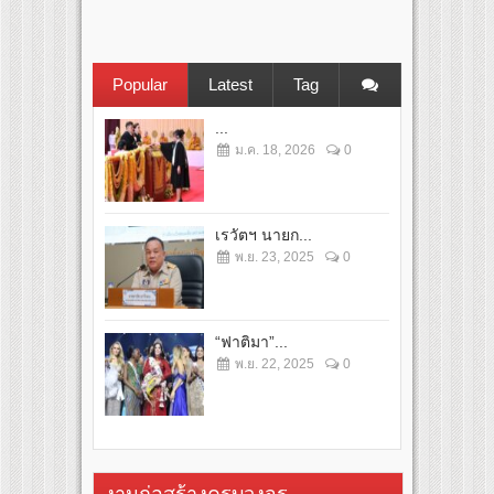
Popular
Latest
Tag
...
ม.ค. 18, 2026
0
เรวัตฯ นายก...
พ.ย. 23, 2025
0
“ฟาติมา”...
พ.ย. 22, 2025
0
งานก่อสร้างครบวงจร