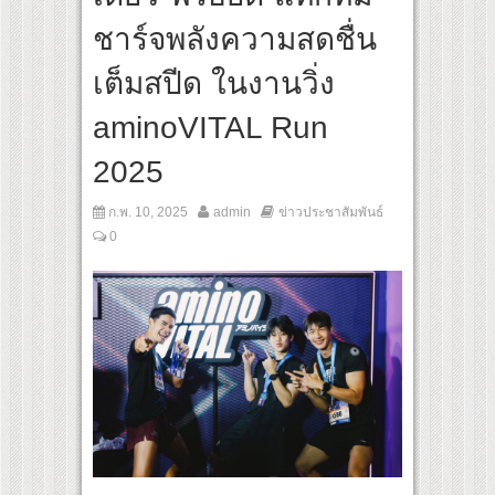
สุดชีวิต โกนหัวรับบทแม่ชี นำทีมนักแสดงประชันความสยอง!
ชาร์จพลังความสดชื่น
inal “Under Her Rules ใต้เงาจันทรา” เปิดเคมี “อุ้ม–มีนา” ประกบคู่ครั้งสำคัญ ชวนแฟนป
เต็มสปีด ในงานวิ่ง
aminoVITAL Run
2025
ก.พ. 10, 2025
admin
ข่าวประชาสัมพันธ์
0