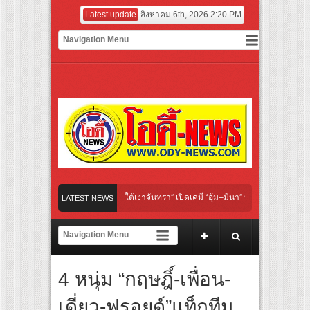
Latest update
สิงหาคม 6th, 2026 2:20 PM
inal “Under Her Rules ใต้เงาจันทรา” เปิดเคมี “อุ้ม–มีนา” ประกบคู่ครั้งสำคัญ ชวนแฟนป
LATEST NEWS
คนไทย “เลิกอาย เลิกเงียบ เลิกชะล่าใจ” เรื่อง HPV ในแคมเปญ “HPV ไม่เป็นไร…ไม่ได้”
ียงเชียร์ สู่ทีมชาติไทย ชวนแฟนลูกยางใกล้ชิดนักตบสาวทีมชาติไทย 15 ส.ค.นี้
4 หนุ่ม “กฤษฎิ์-เพื่อน-
มฝาผนังระดับโลก “ปู่ม่านย่าม่าน” เรียนรู้นวัตกรรมผักเชียงดาใน “หอมแผ่นดินฯ”
เดี่ยว-ฟรอยด์”แท็กทีม
ฟอร์มยักษ์ ‘คุณยายวรนาฏ’ (INHERIT) เตรียมคายตะขาบหนังไทยในรอบปฐมทัศน์โลก ณ 