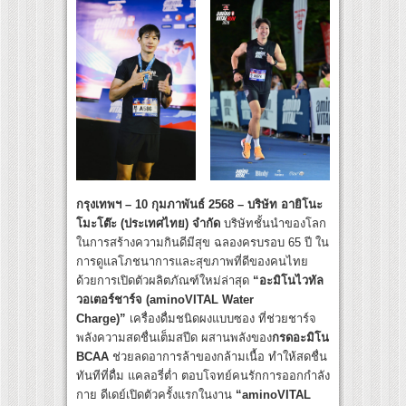
กรุงเทพฯ – 10 กุมภาพันธ์ 2568 – บริษัท อายิโนะ
โมะโต๊ะ (ประเทศไทย) จำกัด
บริษัทชั้นนำของโลก
ในการสร้างความกินดีมีสุข ฉลองครบรอบ 65 ปี ใน
การดูแลโภชนาการและสุขภาพที่ดีของคนไทย
ด้วยการเปิดตัวผลิตภัณฑ์ใหม่ล่าสุด
“อะมิโนไวทัล
วอเตอร์ชาร์จ (aminoVITAL Water
Charge)”
เครื่องดื่มชนิดผงแบบซอง ที่ช่วยชาร์จ
พลังความสดชื่นเต็มสปีด ผสานพลังของ
กรดอะมิโน
BCAA
ช่วยลดอาการล้าของกล้ามเนื้อ ทำให้สดชื่น
ทันทีที่ดื่ม แคลอรี่ต่ำ ตอบโจทย์คนรักการออกกำลัง
กาย ดีเดย์เปิดตัวครั้งแรกในงาน
“aminoVITAL