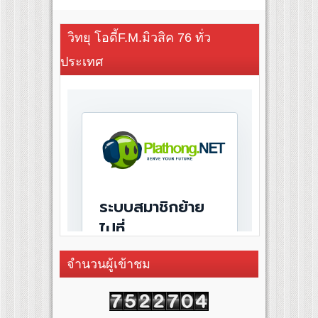
วิทยุ โอดี้F.M.มิวสิค 76 ทั่ว
ประเทศ
จำนวนผู้เข้าชม