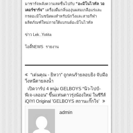
มาชาร์จพลังความสดชื่นไปกับ
“อะมิโนไวทัล วอ
เตอร์ชาร์จ”
เครื่องดื่มกลิ่นองุ่นผสมเกลือแร่และ
กรดอะมิโนชนิดผงสำหรับนักวิ่งและสายกีฬา
ผลิตภัณฑ์ใหม่ภายใต้แบรนด์อะมิโนไวทัล
ข่าว Lek..Yotita
โอดี้NEWS รายงาน
“เด่นคุณ - ยิหวา” ถูกคนร้ายลอบยิง จับมือ
วิ่งหนีตายลงน้ำ
เปิดวาร์ป 4 หนุ่ม GELBOYS “นิว-ไปป์-
พีเจ-เลออน” ขึ้นแท่นดาวรุ่งน้องใหม่ ในซีรีส์
iQIYI Original 'GELBOYS สถานะกั๊กใจ'
admin