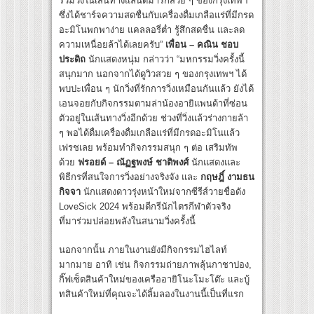
ร่วมวิ่งในเส้นทางแลนด์มาร์กสวย ๆ ของกรุงเทพฯ
ซึ่งได้ชาร์จความสดชื่นกับเครื่องดื่มเกลือแร่ที่มีกรด
อะมิโนพกพาง่าย แคลลอรี่ต่ำ รู้สึกสดชื่น และลด
ความเหนื่อยล้าได้เลยครับ”
เพื่อน – คณิน ชอบ
ประดิถ
นักแสดงหนุ่ม กล่าวว่า “มหกรรมวิ่งครั้งนี้
สนุกมาก นอกจากได้ดูวิวสวย ๆ ของกรุงเทพฯ ได้
พบปะเพื่อน ๆ นักวิ่งที่รักการวิ่งเหมือนกันแล้ว ยังได้
เอนจอยกับกิจกรรมตามล่าน้องอายิแพนด้าที่ซ่อน
ตัวอยู่ในเส้นทางวิ่งอีกด้วย ช่วงที่วิ่งแล้วร่างกายล้า
ๆ พอได้ดื่มเครื่องดื่มเกลือแร่ที่มีกรดอะมิโนแล้ว
เฟรชเลย พร้อมทำกิจกรรมสนุก ๆ ต่อ เสริมทัพ
ด้วย
ฟรอยด์ – ณัฏฐพงษ์ ชาติพงศ์
นักแสดงและ
พิธีกรที่สนใจการวิ่งอย่างจริงจัง และ
กฤษฎิ์ งามธน
กิจจา
นักแสดงดาวรุ่งหน้าใหม่จากซีรีส์วายชื่อดัง
LoveSick 2024 พร้อมดีกรีนักไตรกีฬาตัวจริง
ที่มาร่วมปล่อยพลังในสนามวิ่งครั้งนี้
นอกจากนั้น ภายในงานยังมีกิจกรรมไฮไลท์
มากมาย อาทิ เช่น กิจกรรมถ่ายภาพลุ้นกาชาปอง,
กิ๊ฟเซ็ตสินค้าใหม่ของเครืออายิโนะโมะโต๊ะ และบู้
ทสินค้าใหม่ที่คุณจะได้ลิ้มลองในงานนี้เป็นที่แรก