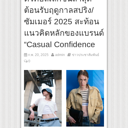
สุดชีวิต โกนหัวรับบทแม่ชี นำทีมนักแสดงประชันความสยอง!
ต้อนรับฤดูกาลสปริง/
Original “Under Her Rules ใต้เงาจันทรา” เปิดเคมี “อุ้ม–มีนา” ประกบคู่ครั้งสำคัญ ชวนแ
ซัมเมอร์ 2025 สะท้อน
แนวคิดหลักของแบรนด์
“Casual Confidence
ก.พ. 20, 2025
admin
ข่าวประชาสัมพันธ์
0