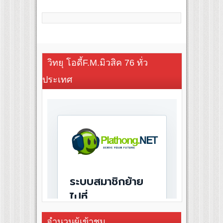
วิทยุ โอดี้F.M.มิวสิค 76 ทั่ว
ประเทศ
จำนวนผู้เข้าชม