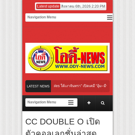
Latest update
สิงหาคม 6th, 2026 2:20 PM
Original “Under Her Rules ใต้เงาจันทรา” เปิดเคมี “อุ้ม–มีนา” ประกบคู่ครั้งสำคัญ ชวนแ
LATEST NEWS
ชวนคนไทย “เลิกอาย เลิกเงียบ เลิกชะล่าใจ” เรื่อง HPV ในแคมเปญ “HPV ไม่เป็นไร…ไม่ได้”
กเสียงเชียร์ สู่ทีมชาติไทย ชวนแฟนลูกยางใกล้ชิดนักตบสาวทีมชาติไทย 15 ส.ค.นี้
CC DOUBLE O เปิด
กรรมฝาผนังระดับโลก “ปู่ม่านย่าม่าน” เรียนรู้นวัตกรรมผักเชียงดาใน “หอมแผ่นดินฯ”
ตัวคอลเลกชั่นล่าสุด
ตร์ฟอร์มยักษ์ ‘คุณยายวรนาฏ’ (INHERIT) เตรียมคายตะขาบหนังไทยในรอบปฐมทัศน์โลก