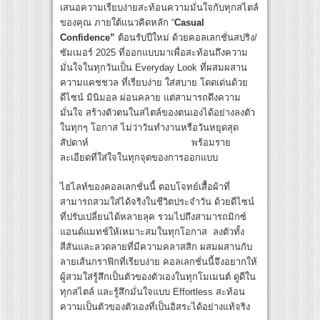
เสนอความเรียบง่ายสะท้อนความมั่นใจกับทุกสไตล์
ของคุณ ภายใต้แนวคิดหลัก “
Casual
Confidence
”
ต้อนรับปีใหม่ ด้วยคอลเลกชั่นสปริง/
ซัมเมอร์ 2025 ที่ออกแบบมาเพื่อสะท้อนถึงความ
มั่นใจในทุกวันเป็น Everyday Look ที่ผสมผสาน
ความแคชชวล ที่เรียบง่าย ใส่สบาย โดดเด่นด้วย
ดีไซน์ มินิมอล ผ่อนคลาย แต่สามารถดึงความ
มั่นใจ สร้างตัวตนในสไตล์ของตนเองได้อย่างลงตัว
ในทุกๆ โอกาส ไม่ว่าวันทำงานหรือวันหยุดสุด
สัปดาห์ พร้อมราย
ละเอียดที่ใส่ใจในทุกจุดของการออกแบบ
ไฮไลท์ของคอลเลกชั่นนี้ ตอบโจทย์เสื้อผ้าที่
สามารถสวมใส่ได้จริงในชีวิตประจำวัน ด้วยดีไซน์
ที่ปรับเปลี่ยนได้หลายลุค รวมไปถึงสามารถมิกซ์
แอนด์แมทช์ให้เหมาะสมในทุกโอกาส ลงตัวทั้ง
สีสันและลวดลายที่มีความคลาสสิก ผสมผสานกับ
ลายเส้นกราฟิกที่เรียบง่าย คอลเลกชั่นนี้จึงอยากให้
ผู้สวมใส่รู้สึกเป็นตัวของตัวเองในทุกโมเมนต์ ดูดีใน
ทุกสไตล์ และรู้สึกมั่นใจแบบ Effortless สะท้อน
ความเป็นตัวของตัวเองที่เป็นอิสระได้อย่างแท้จริง