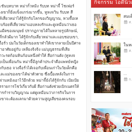
กิจกรรม โอดี้นิวส
ันบทบาท หม่ากั๋วหมิง รับบท หม่าจี้ โชเฟอร์
งเขาก็ยิ่งแข็งแกร่งมากขึ้น, หูหงจวิน รับบท สื
สมเด
้เสี่ยวหม่าได้รู้จักกับโลกของวิญญาณ, หวงจื้อเห
ส.
ียบร้อยที่เสี่ยวหม่าแอบหลงรักและดูเหมือนว่าเธอ
ด้านมืดของมนุษย์ ปรากฏกายได้ในหลายรูปลักษณ์,
นที่กลัวผีมาก ได้รู้จักกับเสี่ยวหม่าและแอบชอบเขา,
จื่อรั่ว ปมในวัยเด็กของเขาทำให้เขากลายเป็นปีศาจ
ในหล
เขาอาศัยอยู่กับ เหลียงจิงจิง แม่บุญธรรมที่เสีย
ส.
สาวะรดก้อนหินก้อนหนึ่งทำให้ สือก่านตัง (หูหงจ
ายเป็นเพื่อนกัน หม่าจี้มีลูกค้าประจำคือแพทย์หญิง
กกับเธอ จวงจื่อรั่วได้เจอกับเพื่อนเก่าในวัยเด็กคือ
...
่อและแม่ของเขาได้ฆ่าตัวตาย ซึ่งเบื้องหลังในการ
ก.
หมิงเอาไว้อีกด้วย หม่าจี้ยังได้รู้จักกับ เป้ยเป้ย
กรรายการโชว์เกี่ยวกับผี สือก่านตังช่วยเบิกเนตรให้
ในการกำราบวิญญาณ แต่ดูเหมือนว่าภารกิจในการ
ซึ่งเขาจะต้องแลกมาด้วยความสูญเสียของคนรอบ