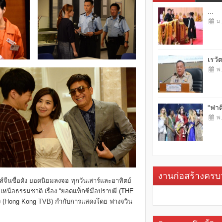
...
ม.
เรวั
พ.
“ฟาต
พ.
งานก่อสร้างคร
ีรีส์จีนชื่อดัง ยอดนิยมลงจอ ทุกวันเสาร์และอาทิตย์
หนือธรรมชาติ เรื่อง “ยอดแท็กซี่มือปราบผี (THE
กง (Hong Kong TVB) กำกับการแสดงโดย ฟางจวิน