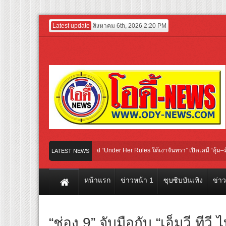
Latest update
สิงหาคม 6th, 2026 2:20 PM
บวงสรวงซีรีส์ iQIYI Original “Under Her Rules ใต้เงาจันทรา” เปิดเคมี “อุ้ม–มีนา” ปร
LATEST NEWS
ตัวอย่างแรก! ภาพยนตร์ฟอร์มยักษ์ ‘คุณยายวรนาฏ’ (INHERIT) เตรียมคายตะขาบหนังไท
หน้าแรก
ข่าวหน้า 1
ซุบซิบบันเทิง
ข่า
“ช่อง 9” จับมือกับ “เอ็มวี ทีวี