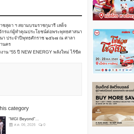
าชสุดา ฯ สยามบรมราชกุมารี เสด็จ
กรแก่ผู้ทำคุณประโยชน์ต่อพระพุทธศาสนา
นา ประจำปีพุทธศักราช ๒๕๖๗ ณ ศาลา
หานคร
รงาน “55 ปี NEW ENERGY พลังใหม่ ไร้ขีด
this category
“MGI Beyond”...
ส.ค. 06, 2026
0