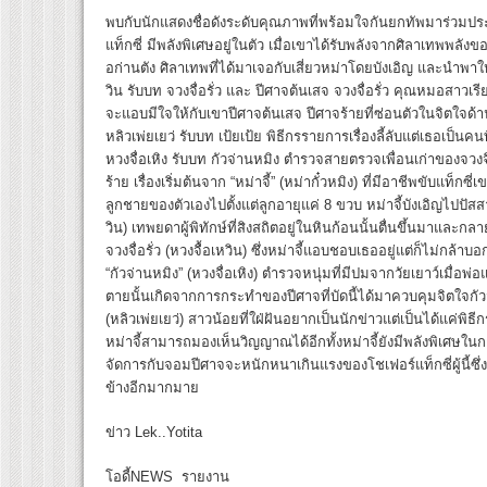
พบกับนักแสดงชื่อดังระดับคุณภาพที่พร้อมใจกันยกทัพมาร่วมประช
แท็กซี่ มีพลังพิเศษอยู่ในตัว เมื่อเขาได้รับพลังจากศิลาเทพพลังขอ
อก่านตัง ศิลาเทพที่ได้มาเจอกับเสี่ยวหม่าโดยบังเอิญ และนำพาให
วิน รับบท จวงจื่อรั่ว และ ปีศาจต้นเสจ จวงจื่อรั่ว คุณหมอสาวเร
จะแอบมีใจให้กับเขาปีศาจต้นเสจ ปีศาจร้ายที่ซ่อนตัวในจิตใจ
หลิวเพ่ยเยว่ รับบท เป้ยเป้ย พิธีกรรายการเรื่องลี้ลับแต่เธอเป็นค
หวงจื่อเหิง รับบท กัวจ่านหมิง ตำรวจสายตรวจเพื่อนเก่าของจวง
ร้าย เรื่องเริ่มต้นจาก “หม่าจี้” (หม่ากั๋วหมิง) ที่มีอาชีพขับแท็กซี่
ลูกชายของตัวเองไปตั้งแต่ลูกอายุแค่ 8 ขวบ หม่าจี้บังเอิญไปปัส
วิน) เทพยดาผู้พิทักษ์ที่สิงสถิตอยู่ในหินก้อนนั้นตื่นขึ้นมาและกล
จวงจื่อรั่ว (หวงจื้อเหวิน) ซึ่งหม่าจี้แอบชอบเธออยู่แต่ก็ไม่กล้าบอ
“กัวจ่านหมิง” (หวงจื่อเหิง) ตำรวจหนุ่มที่มีปมจากวัยเยาว์เมื่อพ
ตายนั้นเกิดจากการกระทำของปีศาจที่บัดนี้ได้มาควบคุมจิตใจกัวจ่าน
(หลิวเพ่ยเยว่) สาวน้อยที่ใฝ่ฝันอยากเป็นนักข่าวแต่เป็นได้แค่พิธี
หม่าจี้สามารถมองเห็นวิญญาณได้อีกทั้งหม่าจี้ยังมีพลังพิเศษ
จัดการกับจอมปีศาจจะหนักหนาเกินแรงของโชเฟอร์แท็กซี่ผู้นี้
ข้างอีกมากมาย
ข่าว Lek..Yotita
โอดี้NEWS รายงาน