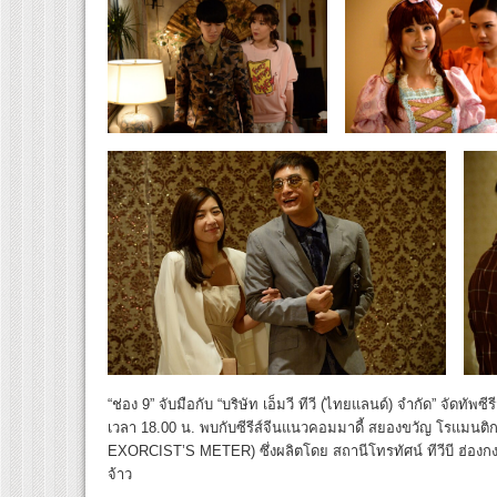
“ช่อง 9” จับมือกับ “บริษัท เอ็มวี ทีวี (ไทยแลนด์) จำกัด” จัดทัพซ
เวลา 18.00 น. พบกับซีรีส์จีนแนวคอมมาดี้ สยองขวัญ โรแมนติกเ
EXORCIST’S METER) ซึ่งผลิตโดย สถานีโทรทัศน์ ทีวีบี ฮ่อง
จ้าว