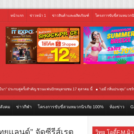
หน้าแรก
ข่าวหน้า 1
ข่าวสินค้าและผลิตภัณฑ์
โครงการขับขี่สวมหมวกน
ะกบคู่ครั้งสำคัญ ชวนแฟนปักหมุดรอชม 17 ตุลาคม นี้
“เอมี่ กลิ่นประทุม” แชร์ประสบกา
ยในรอบปฐมทัศน์โลก ณ เทศกาลภาพยนตร์นานาชาติโตรอนโต “จุ๋ย วรัทยา” ทุ่มสุดชีวิต
วสังคม
ข่าวกีฬา
โครงการขับขี่สวมหมวกนิรภัย 100%
ห้องข่าว
G
 ไทยแลนด์” จัดซีรีส์เรต
วิทยุ โอดี้F.M.มิ