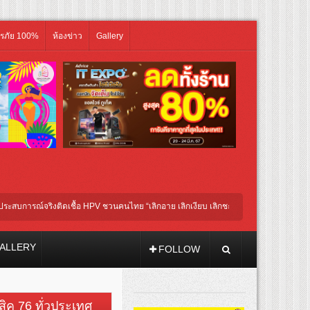
ิรภัย 100%
ห้องข่าว
Gallery
รณ์จริงติดเชื้อ HPV ชวนคนไทย “เลิกอาย เลิกเงียบ เลิกชะล่าใจ” เรื่อง HPV ในแคมเปญ “H
 โกนหัวรับบทแม่ชี นำทีมนักแสดงประชันความสยอง!
ALLERY
FOLLOW
วสิค 76 ทั่วประเทศ