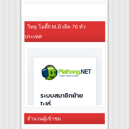
วิทยุ โอดี้F.M.มิวสิค 76 ทั่ว
ประเทศ
จำนวนผู้เข้าชม