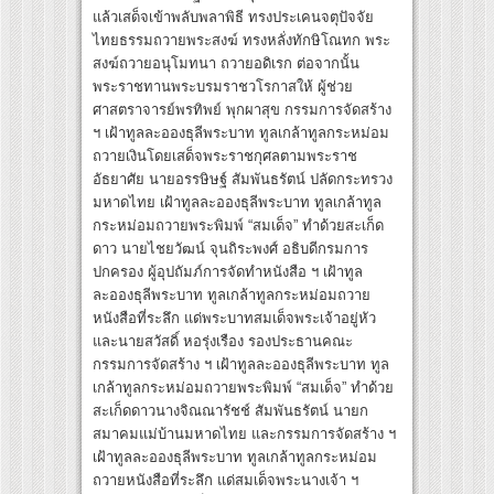
แล้วเสด็จเข้าพลับพลาพิธี ทรงประเคนจตุปัจจัย
ไทยธรรมถวายพระสงฆ์ ทรงหลั่งทักษิโณทก พระ
สงฆ์ถวายอนุโมทนา ถวายอดิเรก ต่อจากนั้น
พระราชทานพระบรมราชวโรกาสให้ ผู้ช่วย
ศาสตราจารย์พรทิพย์ พุกผาสุข กรรมการจัดสร้าง
ฯ เฝ้าทูลละอองธุลีพระบาท ทูลเกล้าทูลกระหม่อม
ถวายเงินโดยเสด็จพระราชกุศลตามพระราช
อัธยาศัย นายอรรษิษฐ์ สัมพันธรัตน์ ปลัดกระทรวง
มหาดไทย เฝ้าทูลละอองธุลีพระบาท ทูลเกล้าทูล
กระหม่อมถวายพระพิมพ์ “สมเด็จ” ทำด้วยสะเก็ด
ดาว นายไชยวัฒน์ จุนถิระพงศ์ อธิบดีกรมการ
ปกครอง ผู้อุปถัมภ์การจัดทำหนังสือ ฯ เฝ้าทูล
ละอองธุลีพระบาท ทูลเกล้าทูลกระหม่อมถวาย
หนังสือที่ระลึก แด่พระบาทสมเด็จพระเจ้าอยู่หัว
และนายสวัสดิ์ หอรุ่งเรือง รองประธานคณะ
กรรมการจัดสร้าง ฯ เฝ้าทูลละอองธุลีพระบาท ทูล
เกล้าทูลกระหม่อมถวายพระพิมพ์ “สมเด็จ” ทำด้วย
สะเก็ดดาวนางจิณณารัชช์ สัมพันธรัตน์ นายก
สมาคมแม่บ้านมหาดไทย และกรรมการจัดสร้าง ฯ
เฝ้าทูลละอองธุลีพระบาท ทูลเกล้าทูลกระหม่อม
ถวายหนังสือที่ระลึก แด่สมเด็จพระนางเจ้า ฯ