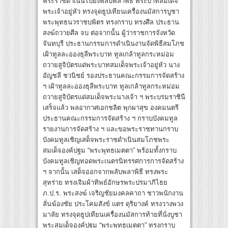
พระราชดำเนินไปยังพลับพลาพิธี พระบาทสมเด็จ
พระเจ้าอยู่หัว ทรงจุดธูปเทียนเครื่องนมัสการบูชา
พระพุทธนวราชบพิตร ทรงกราบ ทรงศีล ประธาน
สงฆ์ถวายศีล จบ ต่อจากนั้น ผู้ว่าราชการจังหวัด
จันทบุรี ประธานกรรมการดำเนินงานจัดพิธีสมโภช
เฝ้าทูลละอองธุลีพระบาท ทูลเกล้าทูลกระหม่อม
ถวายสูจิบัตรแด่พระบาทสมเด็จพระเจ้าอยู่หัว นาง
อัญชลี ชวนิชย์ รองประธานคณะกรรมการจัดสร้าง
ฯ เฝ้าทูลละอองธุลีพระบาท ทูลเกล้าทูลกระหม่อม
ถวายสูจิบัตรแด่สมเด็จพระนางเจ้า ฯ พระบรมราชินี
เสร็จแล้ว พลอากาศเอกชลิต พุกผาสุข องคมนตรี
ประธานคณะกรรมการจัดสร้าง ฯ กราบบังคมทูล
รายงานการจัดสร้าง ฯ และขอพระราชทานกราบ
บังคมทูลเชิญเสด็จพระราชดำเนินสมโภชพระ
สมเด็จองค์ปฐม “พระพุทธเมตตา” พร้อมทั้งกราบ
บังคมทูลเชิญทอดพระเนตรนิทรรศการการจัดสร้าง
ฯ จากนั้น เสด็จออกจากพลับพลาพิธี ทรงพระ
สุหร่าย ทรงเจิมผ้าทิพย์อักษรพระปรมาภิไธย
ภ.ป.ร. พระสงฆ์ เจริญชัยมงคลคาถา ชาวพนักงาน
ลั่นฆ้องชัย ประโคมสังข์ แตร ดุริยางค์ ทรงวางพวง
มาลัย ทรงจุดธูปเทียนเครื่องนมัสการท้ายที่นั่งบูชา
พระสมเด็จองค์ปฐม “พระพุทธเมตตา” ทรงกราบ