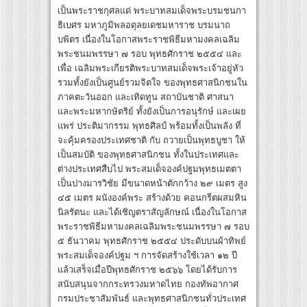
เป็นพระราชกุศลแด่ พระบาทสมเด็จพระบรมชนกา
ธิเบศร มหาภูมิพลอดุลยเดชมหาราช บรมนาถ
บพิตร เนื่องในโอกาสพระราชพิธีมหามงคลเฉลิม
พระชนมพรรษา ๗ รอบ พุทธศักราช ๒๕๕๔ และ
เพื่อ เฉลิมพระเกียรติพระบาทสมเด็จพระเจ้าอยู่หัว
รวมทั้งยังเป็นศูนย์รวมจิตใจ ของพุทธศาสนิกชนใน
ภาคตะวันออก และเทิดทูน สถาบันชาติ ศาสนา
และพระมหากษัตริย์ ทั้งยังเป็นการอนุรักษ์ และเผย
แพร่ ประติมากรรม พุทธศิลป์ พร้อมทั้งเป็นพลัง ที่
จะคุ้มครองประเทศชาติ กับ ถวายเป็นพุทธบูชา ให้
เป็นสมบัติ ของพุทธศาสนิกชน ทั้งในประเทศและ
ต่างประเทศสืบไป พระสมเด็จองค์ปฐมพุทธเมตตา
เป็นปางมารวิชัย มีขนาดหน้าตักกว้าง ๒๙ เมตร สูง
๔๕ เมตร ผนังองค์พระ สร้างด้วย คอนกรีตผสมหิน
นิลรัตนะ และได้เชิญตราสัญลักษณ์ เนื่องในโอกาส
พระราชพิธีมหามงคลเฉลิมพระชนมพรรษา ๗ รอบ
๕ ธันวาคม พุทธศักราช ๒๕๕๔ ประดับบนผ้าทิพย์
พระสมเด็จองค์ปฐม ฯ การจัดสร้างใช้เวลา ๑๒ ปี
แล้วเสร็จเมื่อปีพุทธศักราช ๒๕๖๖ โดยได้รับการ
สนับสนุนจากกระทรวงมหาดไทย กองทัพอากาศ
กรมประชาสัมพันธ์ และพุทธศาสนิกชนทั่วประเทศ