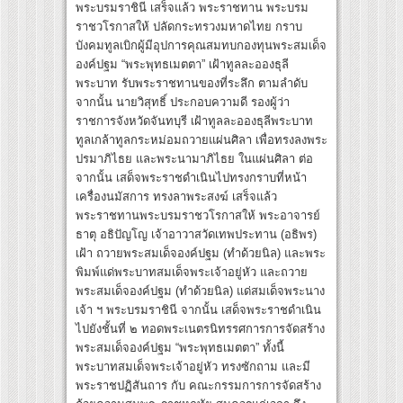
พระบรมราชินี เสร็จแล้ว พระราชทาน พระบรม
ราชวโรกาสให้ ปลัดกระทรวงมหาดไทย กราบ
บังคมทูลเบิกผู้มีอุปการคุณสมทบกองทุนพระสมเด็จ
องค์ปฐม “พระพุทธเมตตา” เฝ้าทูลละอองธุลี
พระบาท รับพระราชทานของที่ระลึก ตามลำดับ
จากนั้น นายวิสุทธิ์ ประกอบความดี รองผู้ว่า
ราชการจังหวัดจันทบุรี เฝ้าทูลละอองธุลีพระบาท
ทูลเกล้าทูลกระหม่อมถวายแผ่นศิลา เพื่อทรงลงพระ
ปรมาภิไธย และพระนามาภิไธย ในแผ่นศิลา ต่อ
จากนั้น เสด็จพระราชดำเนินไปทรงกราบที่หน้า
เครื่องนมัสการ ทรงลาพระสงฆ์ เสร็จแล้ว
พระราชทานพระบรมราชวโรกาสให้ พระอาจารย์
ธาตุ อธิปัญโญ เจ้าอาวาสวัดเทพประทาน (อธิพร)
เฝ้า ถวายพระสมเด็จองค์ปฐม (ทำด้วยนิล) และพระ
พิมพ์แด่พระบาทสมเด็จพระเจ้าอยู่หัว และถวาย
พระสมเด็จองค์ปฐม (ทำด้วยนิล) แด่สมเด็จพระนาง
เจ้า ฯ พระบรมราชินี จากนั้น เสด็จพระราชดำเนิน
ไปยังชั้นที่ ๒ ทอดพระเนตรนิทรรศการการจัดสร้าง
พระสมเด็จองค์ปฐม “พระพุทธเมตตา” ทั้งนี้
พระบาทสมเด็จพระเจ้าอยู่หัว ทรงซักถาม และมี
พระราชปฏิสันถาร กับ คณะกรรมการการจัดสร้าง