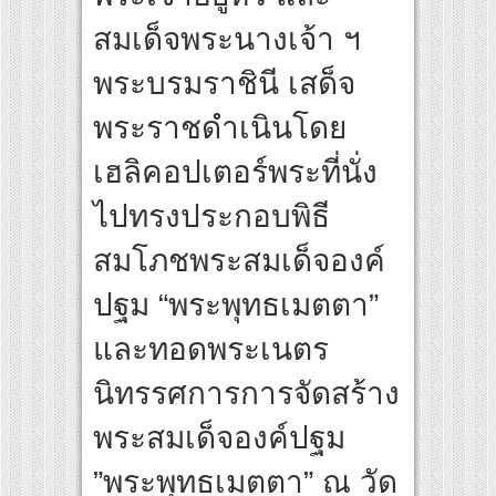
ส้นทางจาการ์ตา-กรุงเทพฯ เสริม Air Connectivity ดึงนักท่องเที่ยวคุณภาพจากอินโดนีเซีย
สมเด็จพระนางเจ้า ฯ
tural Communication Night” สุดยิ่งใหญ่ ณ กรุงเทพฯ ขนทัพศิลปินชั้นนำ พร้อมกาล่าไนท
พระบรมราชินี เสด็จ
พระราชดำเนินโดย
เฮลิคอปเตอร์พระที่นั่ง
ไปทรงประกอบพิธี
สมโภชพระสมเด็จองค์
ปฐม “พระพุทธเมตตา”
และทอดพระเนตร
นิทรรศการการจัดสร้าง
พระสมเด็จองค์ปฐม
”พระพุทธเมตตา” ณ วัด