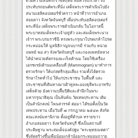
ด้วยความสนพระราชหฤทัย สมควรแก่เวลา จึง
ประทับรถยนต์พระที่นั่ง เสด็จพระราชดำเนินไปยัง
สนามเฮลิคอปเตอร์ชั่วคราว หน้าที่ว่าการอำเภอ
สอยดาว จังหวัดจันทบุรี เพื่อประทับเฮลิคอปเตอร์
พระที่นั่ง เสด็จพระราชดำเนินกลับ ในโอกาสนี้
พระบาทสมเด็จพระเจ้าอยู่หัว และสมเด็จพระนาง
เจ้าฯ พระบรมราชินี ทรงพระกรุณาโปรดเกล้าโปรด
กระหม่อมให้ มูลนิธิกาญจนบารมี ร่วมกับ หน่วย
แพทย์ พอ.สว จังหวัดจันทบุรี และกองแพทย์หลวง
ได้นำหน่วยคัดกรองมะเร็งเต้านม โดยใช้เครื่อง
เอกซเรย์เต้านมเคลื่อนที่ (Mammogram) มาทำการ
ตรวจรักษา ให้แก่สตรีกลุ่มเสี่ยง รวมทั้งได้ตรวจ
รักษาโรคทั่วไป ให้แก่ประชาชน ในพื้นที่ และ
ประชาชนที่เดินทางมาเฝ้าทูลละอองธุลีพระบาทรับ
เสด็จด้วย ยังความปลื้มปิติและสำนึกในพระ
มหากรุณาธิคุณ เป็นล้นพ้น วัดเทพประทาน เดิม
เป็นสำนักสงฆ์ โพนสวรรค์ ต่อมา ได้ขอตั้งเป็นวัด
เทพประทาน เมื่อวันที่ ๗ กรกฎาคม ๒๕๔๓ สังกัด
คณะสงฆ์มหานิกาย ตั้งอยู่ที่ตำบล ทรายขาว
อำเภอสอยดาว จังหวัดจันทบุรี ซึ่งเป็นสถานที่
ประดิษฐาน พระสมเด็จองค์ปฐม “พระพุทธเมตตา”
ซึ่งจัดสร้างขึ้นเพื่อน้อมเกล้าน้อมกระหม่อมถวาย