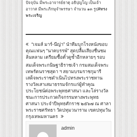
ปัจจุบัน มีพระอาจารย์ธาตุ อธิปฺญโญ เป็นเจ้า
อาวาส มีพระภิกษุจำพรรษา จำนวน ๑๓ รูป
#ทรง
พระเจริญ
“เจมส์ มาร์-นีญ่า” นำทีมบุกโรงหนังขอบ
คุณแฟนๆ “นาคบรรพ์” สุดปลื้มเสียงชื่นชม
ล้นหลาม เตรียมซื้อตั๋วดูซ้ำอีกหลายๆ รอบ
สมเด็จพระกนิษฐาธิราชเจ้า กรมสมเด็จพระ
เทพรัตนราชสุดา ฯ สยามบรมราชกุมารี
เสด็จพระราชดำเนินไปทรงพระราชทาน
รางวัลเสาเสมาธรรมจักรแก่ผู้ทำคุณ
ประโยชน์ต่อพระพุทธศาสนา และโล่รางวัล
ชนะการประกวดกิจกรรมทางพระพุทธ
ศาสนา ประจำปีพุทธศักราช ๒๕๖๗ ณ ศาลา
พระราชศรัทธา วัดปทุมวนาราม เขตปทุมวัน
กรุงเทพมหานคร
admin