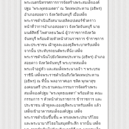
พระเนตรนิทรรศการการจัดสร้างพระสมเด็จองค์
ปฐม ”พระพุทธเมตตา” ณ วัดเทพประทาน (อธิพร)
อำเภอสอยดาว จังหวัดจันทบุรี เมื่อเสด็จ
พระราชดำเนินถึงสนามเฮลิคอปเตอร์ชั่วคราว
หน้าที่ว่าการอำเภอสอยดาว จังหวัดจันทบุรี นาย
มนต์สิทธิ์ ไพศาลธนวัฒน์ ผู้ว่าราชการจังหวัด
จันทบุรี พร้อมด้วยหัวหน้าส่วนราชการ ข้าราชการ
และประชาชน เฝ้าทูลละอองธุลีพระบาทรับเสด็จ
จากนั้น ประทับรถยนต์พระที่นั่ง เสด็จ
พระราชดำเนินไปยังวัดเทพประทาน (อธิพร) อำเภอ
สอยดาว จังหวัดจันทบุรี พระบาทสมเด็จ
พระเจ้าอยู่หัว และสมเด็จพระนางเจ้า ฯ พระบรม
ราชินี เสด็จพระราชดำเนินถึงวัดวัดเทพประทาน
(อธิพร) ณ ที่นั้น พลอากาศเอก ชลิต พุกผาสุข
องคมนตรี ประธานคณะกรรมการจัดสร้างพระ
สมเด็จองค์ปฐม “พระพุทธเมตตา” พร้อมด้วย คณะ
กรรมการ ฯ หัวหน้าส่วนราชการ ข้าราชการ และ
ประชาชน เฝ้าทูลละอองธุลีพระบาทรับเสด็จ แล้ว
เสด็จเข้าอาคารสมเด็จองค์ปฐม เสด็จ
พระราชดำเนินขึ้นชั้น ๓ ทรงลงพระปรมาภิไธย
และพระนามาภิไธยในสมุดที่ระลึก จากนั้น เสด็จ