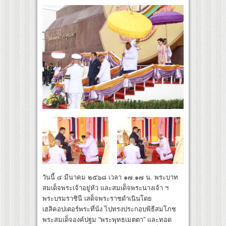
วันนี้ ๔ มีนาคม ๒๕๖๘ เวลา ๑๗.๑๗ น. พระบาท
สมเด็จพระเจ้าอยู่หัว และสมเด็จพระนางเจ้า ฯ
พระบรมราชินี เสด็จพระราชดำเนินโดย
เฮลิคอปเตอร์พระที่นั่ง ไปทรงประกอบพิธีสมโภช
พระสมเด็จองค์ปฐม “พระพุทธเมตตา” และทอด