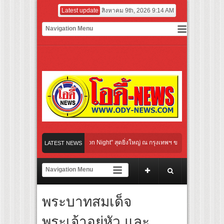
Latest update
สิงหาคม 9th, 2026 9:14 AM
tural Communication Night” สุดยิ่งใหญ่ ณ กรุงเทพฯ ขนทัพศิลปินชั้นนำ พร้อมกาล่าไนท
LATEST NEWS
บจังหวะแอโรบิกสุดมันส์ ในกิจกรรม “EM-ROBIC DANCE FOR MOM @BENCHASIRI PAR
่สุดแห่งปีจาก NUUI Starathon 8.8 “บอส-โนอึล” เปิดประเดิมเคะ-เมะ สุดเซอร์ไพร้ส์วัน
พระบาทสมเด็จ
ปิดเกมใหม่ในวงการการศึกษา เปิดตัว “SCA PLUS” แพลตฟอร์มการเรียนรู้ “Creative Arts
อดการลงทุนในธุรกิจการศึกษากว่า 100 ล้านบาท
พระเจ้าอยู่หัว และ