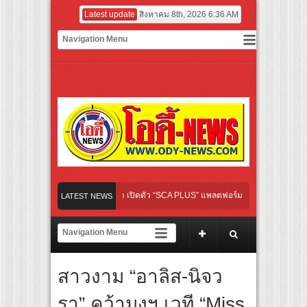
Latest update
สิงหาคม 8th, 2026 6:36 AM
ใหม่ในวงการการศึกษา เปิดตัว “SCA PLUS” แพลตฟอร์มการเรียนรู้ “Creative Arts & Ent
LATEST NEWS
อดการลงทุนในธุรกิจการศึกษากว่า 100 ล้านบาท
จาการ์ตา-กรุงเทพฯ เสริม Air Connectivity ดึงนักท่องเที่ยวคุณภาพจากอินโดนีเซีย เริ่มเ
ียมเดบิวต์ลงซีรีย์แนวตั้ง พร้อมเขย่าวงการบันเทิงยุคดิจิทัล
สาวงาม “อาลิส-นิจว
ur Candy” พร้อมเสิร์ฟ MV สดใส ได้ “ต้าเหนิง” และ “ณิชา” ร่วมเติมสีสัน
รา” คว้ามงฯ เวที “Miss