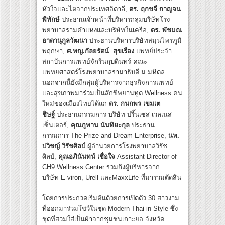
หัวใจและไตจากประเทศอิตาลี,
ดร. ฤกขจี กาญจน
พิทักษ์
ประธานเจ้าหน้าที่บริหารกลุ่มบริษัทโรง
พยาบาลรามคำแหงและบริษัทในเครือ,
ดร. พัชมณ
ธาดานุกูลวัฒนา
ประธานบริหารบริษัทสมุนไพรภูมิ
พฤกษา,
ศ.พญ.กัลยรัตน์ สุขเรือง
แพทย์ประจำ
สถาบันการแพทย์จักรีนฤบดินทร์ คณะ
แพทยศาสตร์โรงพยาบาลรามาธิบดี ม.มหิดล
นอกจากนี้ยังมีกลุ่มผู้บริหารจากธุรกิจการแพทย์
และสุขภาพมาร่วมเป็นสักขีพยานทูต Wellness คน
ใหม่ของเมืองไทยได้แก่
ดร. กนกพร เขมเต
ชิษฐ์
ประธานกรรมการ บริษัท ปริ๊นเซส เวลเนส
เซ็นเตอร์,
คุณภูพาน นันทิยะกุล
ประธาน
กรรมการ The Prize and Dream Enterprise,
นพ.
ปวิชญ์ วิรัชศิลป์
ผู้อำนวยการโรงพยาบาลวิรัช
ศิลป์,
คุณอภินันทน์ เชื่อใจ
Assistant Director of
CH9 Wellness Center รวมถึงผู้บริหารจาก
บริษัท E-viron, Urell และMaxxLife ที่มาร่วมตัดสิน
โดยการประกวดเริ่มต้นด้วยการเปิดตัว 30 สาวงาม
ที่ออกมาร่วมโชว์ในชุด Modern Thai in Style ซึ่ง
ชุดที่สวมใส่เป็นผ้าจากชุมชนเกาะยอ จังหวัด