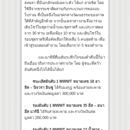
สงขลา ที่มีเอกลักษณ์เฉพาะตัว ได้แก่ ลายขิด โดย
ใช้สีจากธรรมชาติผสานกับกระบวนการทอแบบ
โบราณ ที่เป็นหนึ่งในมรดกทางวัฒนธรรมของภาค
ใต้ที่สำคัญอีกด้วย จากนั้นเหล่าสาวงามจึงมาร่วม
เดินโชว์ในชุดว่ายน้ำและชุดราตรี และประกาศผล
จาก 30 ท่าน เหลือเพียง 10 ท่าน และเดินโชว์ใน
รอบชุดราตรีเพื่อคัดเลือกให้เหลือ 5 คนสุดท้าย เพื่อ
เข้าสู่รอบตอบคำถาม โดยเลือกจาก 5 ซองคำถาม
และนาทีที่ตื่นเต้นระทึกใจของค่ำคืนนี้ก็มา
ถึงเมื่อมาถึงการประกาศรางวัล โดย ผู้ชนะที่คว้า
อันดับหนึ่งไปได้นั้นได้แก่
·
ชนะเลิศอันดับ
1 MWWT หมายเลข 18
อา
ลิส
– นิจวรา อินชู
ได้รับมงกุฎ พร้อมสายสะพาย
และรางวัลเงินสดมูลค่า 300,000 บาท
·
รองอันดับ
1
MWWT หมายเลข 35 อีส – อนา
อีส แวร์นี
ได้รับสายสะพาย และรางวัลเงินสด
มูลค่า 200,000 บาท
·
รองอันดับ
2
MWWT หมายเลข
12 น้ำตาล –