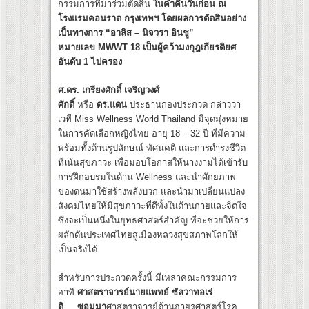
กรรมการที่มาร่วมตัดสิน
ในค่ำคืนวันก่อน ณ
โรงแรมคอนราด กรุงเทพฯ โดยผลการตัดสินอย่าง
เป็นทางการ “อาลิส
– นิจวรา อินชู”
หมายเลข MWWT 18 เป็นผู้คว้ามงกุฎเกียรติยศ
อันดับ 1 ไปครอง
ศ.ดร. เกรียงศักดิ์ เจริญวงศ์
ศักดิ์
หรือ
ดร.แดน
ประธานกองประกวด กล่าวว่า
เวที Miss Wellness World Thailand มีจุดมุ่งหมาย
ในการคัดเลือกหญิงไทย อายุ 18 – 32 ปี ที่มีความ
พร้อมทั้งด้านรูปลักษณ์ ทัศนคติ และการดำรงชีวิต
ที่เน้นสุขภาวะ เพื่อมอบโอกาสให้นางงามได้เข้ารับ
การฝึกอบรมในด้าน Wellness และนำศักยภาพ
ของตนมาใช้สร้างพลังบวก และนำมาเปลี่ยนแปลง
สังคมไทยให้มีสุขภาวะที่ดีทั้งในด้านกายและจิตใจ
ซึ่งจะเป็นหนึ่งในยุทธศาสตร์สำคัญ ที่จะช่วยให้การ
ผลักดันประเทศไทยสู่เมืองหลวงสุขสภาพโลกให้
เป็นจริงได้
สำหรับการประกวดครั้งนี้ มีเหล่าคณะกรรมการ
อาทิ
ศาสตราจารย์นายแพทย์ ซัลวาทอเร่
ดิ
ซอมมา
ศาสตราจารย์ด้านอายุรศาสตร์โรค