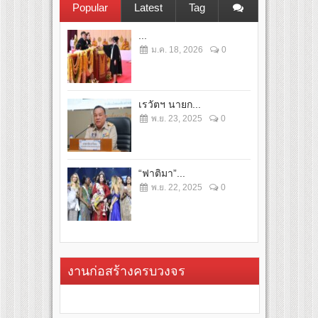
Popular
Latest
Tag
...
ม.ค. 18, 2026
0
เรวัตฯ นายก...
พ.ย. 23, 2025
0
“ฟาติมา”...
พ.ย. 22, 2025
0
งานก่อสร้างครบวงจร