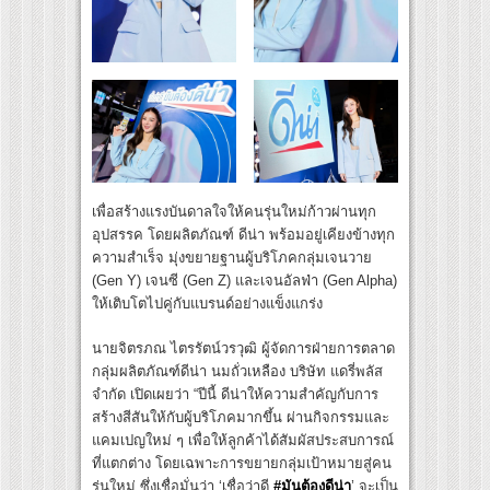
เพื่อสร้างแรงบันดาลใจให้คนรุ่นใหม่ก้าวผ่านทุก
อุปสรรค โดยผลิตภัณฑ์ ดีน่า พร้อมอยู่เคียงข้างทุก
ความสำเร็จ มุ่งขยายฐานผู้บริโภคกลุ่มเจนวาย
(Gen Y) เจนซี (Gen Z) และเจนอัลฟ่า (Gen Alpha)
ให้เติบโตไปคู่กับแบรนด์อย่างแข็งแกร่ง
นายจิตรภณ ไตรรัตน์วรวุฒิ ผู้จัดการฝ่ายการตลาด
กลุ่มผลิตภัณฑ์ดีน่า นมถั่วเหลือง บริษัท แดรี่พลัส
จำกัด เปิดเผยว่า “ปีนี้ ดีน่าให้ความสำคัญกับการ
สร้างสีสันให้กับผู้บริโภคมากขึ้น ผ่านกิจกรรมและ
แคมเปญใหม่ ๆ เพื่อให้ลูกค้าได้สัมผัสประสบการณ์
ที่แตกต่าง โดยเฉพาะการขยายกลุ่มเป้าหมายสู่คน
รุ่นใหม่ ซึ่งเชื่อมั่นว่า ‘เชื่อว่าดี
#
มันต้องดีน่า
’ จะเป็น