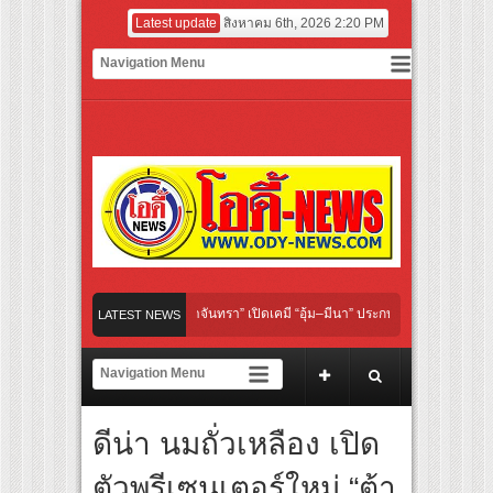
Latest update
สิงหาคม 6th, 2026 2:20 PM
nder Her Rules ใต้เงาจันทรา” เปิดเคมี “อุ้ม–มีนา” ประกบคู่ครั้งสำคัญ ชวนแฟนปักหมุดรอ
LATEST NEWS
ลิกอาย เลิกเงียบ เลิกชะล่าใจ” เรื่อง HPV ในแคมเปญ “HPV ไม่เป็นไร…ไม่ได้”
ร์ สู่ทีมชาติไทย ชวนแฟนลูกยางใกล้ชิดนักตบสาวทีมชาติไทย 15 ส.ค.นี้
ดีน่า นมถั่วเหลือง เปิด
ะดับโลก “ปู่ม่านย่าม่าน” เรียนรู้นวัตกรรมผักเชียงดาใน “หอมแผ่นดินฯ”
ตัวพรีเซนเตอร์ใหม่ “ต้า
ักษ์ ‘คุณยายวรนาฏ’ (INHERIT) เตรียมคายตะขาบหนังไทยในรอบปฐมทัศน์โลก ณ เทศกาลภ