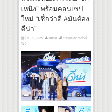
สุดชีวิต โกนหัวรับบทแม่ชี นำทีมนักแสดงประชันความสยอง!
เหนิง” พร้อมคอนเซป
nder Her Rules ใต้เงาจันทรา” เปิดเคมี “อุ้ม–มีนา” ประกบคู่ครั้งสำคัญ ชวนแฟนปักหมุดรอ
ใหม่ “เชื่อว่าดี #มันต้อง
ดีน่า”
มี.ค. 08, 2025
admin
ข่าวประชาสัมพันธ์
0