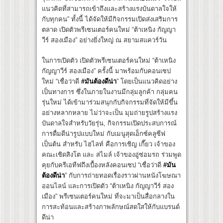
แนวคิดที่สามารถเข้าถึงและสร้างแรงบันดาลใจให้
กับทุกคน” ทั้งนี้ ได้จัดให้มีกิจกรรมเปิดส่งเสริมการ
ตลาด เปิดตัวพรีเซนเตอร์คนใหม่ “ต้าเหนิง กัญญา
วีร์ สองเมือง” อย่างยิ่งใหญ่ ณ สยามสแควร์วัน
ในการเปิดตัว เปิดตัวพรีเซนเตอร์คนใหม่ “ต้าเหนิง
กัญญาวีร์ สองเมือง” ครั้งนี้ มาพร้อมกับคอนเซป
ใหม่ “เชื่อว่าดี
#
มันต้องดีน่า
” โดยเป็นแนวคิดอย่าง
เป็นทางการ ซึ่งในภายในงานมีกลุ่มลูกค้า กลุ่มคน
รุ่นใหม่ ได้เข้ามาร่วมสนุกกับกิจกรรมที่จัดให้มีขึ้น
อย่างหลากหลาย ไม่ว่าจะเป็น มุมถ่ายรูปสร้างแรง
บันดาลใจสำหรับวัยรุ่น, กิจกรรมเปิดประสบการณ์
การดื่มดีน่ารูปแบบใหม่ กับเมนูสุดเอ็กซ์คลูซีฟ
เป็นต้น สำหรับ ไฮไลท์ คือการเชิญ เกี๊ยว เจ้าของ
คณะเชิดสิงโต และ สไมล์ เจ้าของอู่ซ่อมรถ ร่วมพูด
คุยกับครีเอทีฟถึงเบื้องหลังคอนเซป “เชื่อว่าดี
#
มัน
ต้องดีน่า
” กับการถ่ายทอดเรื่องราวผ่านหนังโฆษณา
ออนไลน์ และการเปิดตัว “ต้าเหนิง กัญญาวีร์ สอง
เมือง” พรีเซนเตอร์คนใหม่ ที่จะมาเป็นสื่อกลางใน
การสะท้อนและสร้างภาพลักษณ์สดใสให้กับแบรนด์
ดีน่า