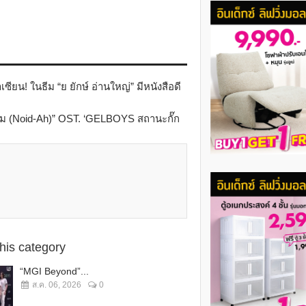
ยน! ในธีม “ย ยักษ์ อ่านใหญ่” มีหนังสือดี
าเดิม (Noid-Ah)” OST. ‘GELBOYS สถานะกั๊ก
this category
“MGI Beyond”...
ส.ค. 06, 2026
0