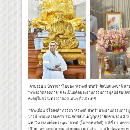
ครบรอบ 3 ปีการจากไปของ “สรพงศ์ ชาตรี” ศิลปินแห่งชาติ สาขา
“พระเอกตลอดกาล” และเป็นอดีตประธานกรรมการมูลนิธิสมเด็จพระ
คงอยู่ในความทรงจำของแฟนๆ ทั้งประเทศ
“ดวงเดือน จิไธสงค์” ภรรยา “สรพงศ์ ชาตรี” ประธานกรรมการมู
บารมี พร้อมครอบครัว ร่วมจัดพิธีบำเพ็ญกุศลรำลึกครบรอบ 3 ปี “สร
มหาวิหารสมเด็จพระพุฒาจารย์ (โต พรหมรังสี) อ.สีคิ้ว จ.นคร
ปรึกษามหาเถรสมาคม เจ้าคณะภาค7 เจ้าอาวาสวัดปทุมคงคารา