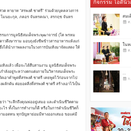
กิจกรรม โอดี้นิวส
เศวต ทายาท “สรพงศ์ ชาตรี” ร่วมด้วยบุคคลวงการ
สมเด
ยะมาศ โมนยะกุล, ภคอร จันทรคณา, สรกฤช จันทร
ส.
รรมการมูลนิธิสมเด็จพระพุฒาจารย์ (โต พรหม
ดดาวดึงษาราม มอบถุงยังชีพข้าวสารอาหารแห้งแก่
ในหล
 ซึ่งได้นำภาพผลงานในวงการบันเทิงมาจัดแสดง ให้
ส.
เทิงแล้ว เพื่อจะได้สืบสานงาน มูลนิธิสมเด็จพระ
บันกำลังอยู่ระหว่างตกแต่งภายในวิหารสมเด็จพระ
...
ึดเอาคำพูดที่สรพงศ์ ชาตรี เคยพูดไว้ก่อนจากไป
ก.
งผลักดัน ต่อยอดสิ่งที่สรพงศ์ ชาตรี สร้างเอาไว้เป็น
ว่า “ระลึกถึงคุณพ่ออยู่เสมอ และดำเนินชีวิตตาม
ร ทั้งในการทำงานก็ดี หรือในการดำเนินชีวิตก็
คือความอดทน ทุกปัญหาย่อมมีทางออกเสมอ ขอแค่มี