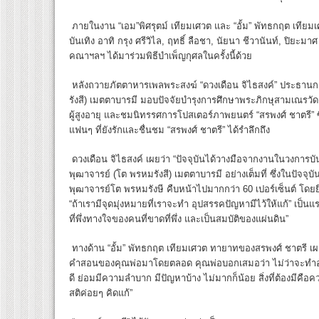
ภายในงาน “เอม”พิศรุตม์ เทียมเศวต และ “อั้ม” พัทธกฤต เทียม
บันเทิง อาทิ กรุง ศรีวิไล, ฤทธิ์ ลือชา, นัยนา ชีวานันท์, ปิ
คณาฯลฯ ได้มาร่วมพิธีบำเพ็ญกุศลในครั้งนี้ด้วย
หลังถวายภัตตาหารเพลพระสงฆ์ “ดวงเดือน จิไธสงค์” ประธานก
รังสี) เมตตาบารมี มอบปัจจัยบำรุงการศึกษาพระภิกษุสามเณรวั
ผู้สูงอายุ และชมนิทรรศการโปสเตอร์ภาพยนตร์ “สรพงศ์ ชาตรี”
แฟนๆ ที่ยังรักและชื่นชม “สรพงศ์ ชาตรี” ได้รำลึกถึง
ดวงเดือน จิไธสงค์ เผยว่า “ปัจจุบันได้วางมือจากงานในวงการบัน
พุฒาจารย์ (โต พรหมรังสี) เมตตาบารมี อย่างเต็มที่ ซึ่งในปัจจุ
พุฒาจารย์โต พรหมรังษี คืบหน้าไปมากกว่า 60 เปอร์เซ็นต์ โดยย
“ถ้าเรามีจุดมุ่งหมายที่เราจะทำ อุปสรรคปัญหามีไว้ให้แก้” เป็นแร
ที่พึ่งทางใจของคนที่ขาดที่พึ่ง และเป็นสมบัติของแผ่นดิน”
ทางด้าน “อั้ม” พัทธกฤต เทียมเศวต ทายาทของสรพงศ์ ชาตรี เผย
คำสอนของคุณพ่อมาโดยตลอด คุณพ่อบอกเสมอว่า ไม่ว่าจะทำอะไ
ดี ย่อมมีความลำบาก มีปัญหาบ้าง ไม่มากก็น้อย สิ่งที่ต้องมี
สติค่อยๆ คิดแก้”