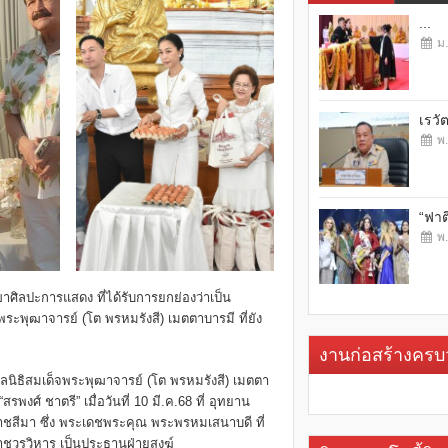
...
ม.
เรวั
พ.
“ฟาต
พ.
ศิลปะการแสดง ที่ได้รับการยกย่องว่าเป็น
พุฒาจารย์ (โต พรหมรังสี) เมตตาบารมี ที่ยัง
งานก่อสร้างคร
ลนิธิสมเด็จพระพุฒาจารย์ (โต พรหมรังสี) เมตตา
พงศ์ ชาตรี” เมื่อวันที่ 10 มี.ค.68 ที่ อุทยาน
ราชสีมา ซึ่ง พระเดชพระคุณ พระพรหมเสนาบดี ที่
ชวรวิหาร เป็นประธานฝ่ายสงฆ์