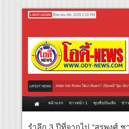
Latest update
สิงหาคม 6th, 2026 2:20 PM
วงสรวงซีรีส์ iQIYI Original “Under Her Rules ใต้เงาจันทรา” เปิดเคมี “อุ้ม–มีนา” ประ
LATEST NEWS
ัวอย่างแรก! ภาพยนตร์ฟอร์มยักษ์ ‘คุณยายวรนาฏ’ (INHERIT) เตรียมคายตะขาบหนังไทย
หน้าแรก
ข่าวหน้า 1
ซุบซิบบันเทิง
ข่า
รำลึก 3 ปีที่จากไป “สรพงศ์