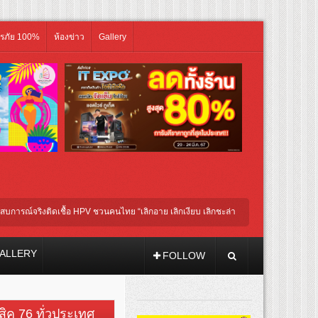
ิรภัย 100%
ห้องข่าว
Gallery
ณ์จริงติดเชื้อ HPV ชวนคนไทย “เลิกอาย เลิกเงียบ เลิกชะล่าใจ” เรื่อง HPV ในแคมเปญ “HP
โกนหัวรับบทแม่ชี นำทีมนักแสดงประชันความสยอง!
ALLERY
FOLLOW
วสิค 76 ทั่วประเทศ