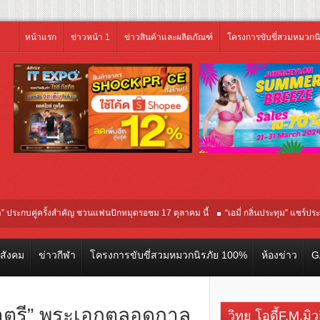
หน้าแรก
ข่าวหน้า 1
ข่าวสินค้าและผลิตภัณฑ์
โครงการขับขี่สวมหมวกน
กบคู่ครั้งสำคัญ ชวนแฟนปักหมุดรอชม 17 ตุลาคม นี้
“เอมี่ กลิ่นประทุม” แชร์ประสบการ
ในรอบปฐมทัศน์โลก ณ เทศกาลภาพยนตร์นานาชาติโตรอนโต “จุ๋ย วรัทยา” ทุ่มสุดชีวิต 
วสังคม
ข่าวกีฬา
โครงการขับขี่สวมหมวกนิรภัย 100%
ห้องข่าว
G
 ชาตรี” พระเอกตลอดกาล
วิทยุ โอดี้F.M.มิ