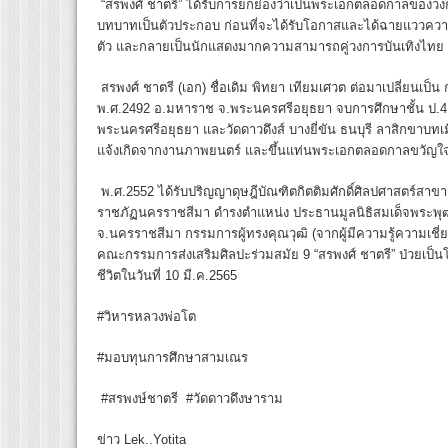
“สรพงศ์ ชาตรี” ได้รับการยกย่องว่าเป็นพระเอกตลอดกาลของวง
บทบาทเป็นตัวประกอบ ก่อนที่จะได้รับโอกาสและได้ฉายแววค
ตัว และกลายเป็นนักแสดงมากความสามารถคู่วงการบันเทิงไทย
สรพงศ์ ชาตรี (เอก) ชื่อเดิม พิทยา เทียมเศวต ต่อมาเปลี่ยนเป็น ก
พ.ศ.2492 อ.มหาราช จ.พระนครศรีอยุธยา จบการศึกษาชั้น ป.4 บวช
พระนครศรีอยุธยา และวัดดาวดึงส์ บางยี่ขัน ธนบุรี ลาสิกขาบทเมื
แจ้งเกิดจากงานภาพยนตร์ และขึ้นแท่นพระเอกตลอดกาลขวัญ
พ.ศ.2552 ได้รับปริญญาดุษฎีบัณฑิตกิตติมศักดิ์ศิลปศาสตร์สา
ราชภัฏนครราชสีมา ดำรงตำแหน่ง ประธานมูลนิธิสมเด็จพระพุฒาจ
จ.นครราชสีมา กรรมการผู้ทรงคุณวุฒิ (จากผู้มีความรู้ความเช
คณะกรรมการส่งเสริมศิลปะร่วมสมัย 9 “สรพงศ์ ชาตรี” ป่วยเป็นโ
ชีวิตในวันที่ 10 มี.ค.2565
#วิหารหลวงพ่อโต
#มอบทุนการศึกษาสามเณร
#สรพงษ์ชาตรี #วัดดาวดึงษาราม
ข่าว Lek..Yotita