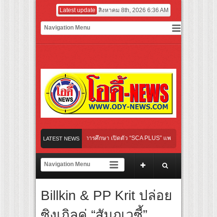
Latest update
สิงหาคม 8th, 2026 6:36 AM
เปิดเกมใหม่ในวงการการศึกษา เปิดตัว “SCA PLUS” แพลตฟอร์มการเรียนรู้ “Creative Art
LATEST NEWS
อดการลงทุนในธุรกิจการศึกษากว่า 100 ล้านบาท
เส้นทางจาการ์ตา-กรุงเทพฯ เสริม Air Connectivity ดึงนักท่องเที่ยวคุณภาพจากอินโดนีเซี
ไทย เตรียมเดบิวต์ลงซีรีย์แนวตั้ง พร้อมเขย่าวงการบันเทิงยุคดิจิทัล
Billkin & PP Krit ปล่อย
หม่ “Your Candy” พร้อมเสิร์ฟ MV สดใส ได้ “ต้าเหนิง” และ “ณิชา” ร่วมเติมสีสัน
ซิงเกิลคู่ “สัมภเวซี้”