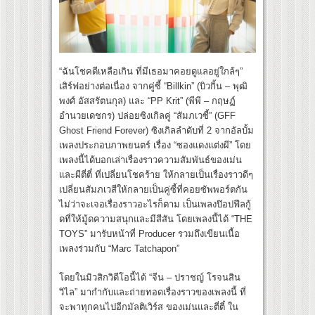
“ฉันโชคดีเหลือเกิน ที่มีเธอมาคอยดูแลอยู่ใกล้ๆ”
เสิร์ฟอย่างต่อเนื่อง จากคู่ซี้ “Billkin” (บิวกิ้น – พุฒิ
พงศ์ อัสสรัตนกุล) และ “PP Krit” (พีพี – กฤษฏ์
อำนวยเดชกร) ปล่อยซิงเกิลคู่ “สัมภเวซี้” (GFF
Ghost Friend Forever) ซิงเกิลลําดับที่ 2 จากอัลบั้ม
เพลงประกอบภาพยนตร์ เรื่อง “ซองแดงแต่งผี” โดย
เพลงนี้ได้บอกเล่าเรื่องราวความสัมพันธ์ของเม่น
และผีตี่ตี๋ ที่เปลี่ยนโชคร้าย ให้กลายเป็นเรื่องราวดีๆ
เปลี่ยนสัมภเวสีให้กลายเป็นคู่ซี้ที่คอยซัพพอร์ตกัน
ไม่ว่าจะเจอเรื่องราวอะไรก็ตาม เป็นเพลงป๊อปฟีลกู้
ดที่ให้มู้ดความสนุกและมีสีสัน โดยเพลงนี้ได้ “THE
TOYS” มารับหน้าที่ Producer รวมถึงเขียนเนื้อ
เพลงร่วมกับ “Marc Tatchapon”
โดยในมิวสิกวิดีโอนี้ได้ “จีน – ปราชญ์ โรจนสิน
วิไล” มากำกับและถ่ายทอดเรื่องราวของเพลงนี้ ที่
จะพาทุกคนไปอีกมัลติเวิร์ส ของเม่นและตี่ตี๋ ใน