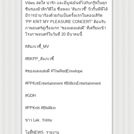
Vibes สดใส น่ารัก และมีมูฟเม้นท์ไปกับกรู๊ฟในทุก
ซีนของมิวสิกวิดีโอ ซึ่งเพลง “สัมภเวซี้” บิวกิ้นพีพีได้
มีการนำมาร้องด้วยกันเป็นครั้งแรกในคอนเสิร์ต
“PP KRIT MY PLEASURE CONCERT” ต้อนรับ
ภาพยนตร์คู่เรื่องแรก “ซองแดงแต่งผี” ที่เตรียมเข้า
โรงภาพยนตร์ในวันที่ 20 มีนาคมนี้
#สัมภเวซี้_MV
#BKPP_สัมภเวซี้
#ซองแดงแต่งผี #TheRedEnvelope
#PPKritEntertainment #BillkinEntertainment
#GDH
#PPKritt #Bbillkin
ข่าว Lek..Yotita
โอดี้NEWS รายงาน