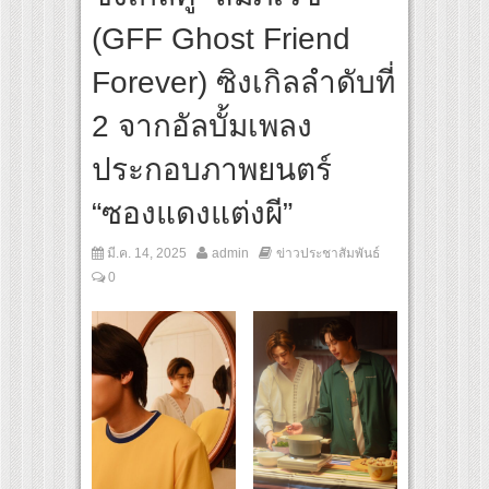
 ปลุกกระแส ผิวโชกุ ผิวโชว์ได้ ตอบโจทย์คนรุ่นใหม่
(GFF Ghost Friend
เปิดเกมใหม่ในวงการการศึกษา เปิดตัว “SCA PLUS” แพลตฟอร์มการเรียนรู้ “Creative Art
อดการลงทุนในธุรกิจการศึกษากว่า 100 ล้านบาท
Forever) ซิงเกิลลำดับที่
2 จากอัลบั้มเพลง
ประกอบภาพยนตร์
“ซองแดงแต่งผี”
มี.ค. 14, 2025
admin
ข่าวประชาสัมพันธ์
0