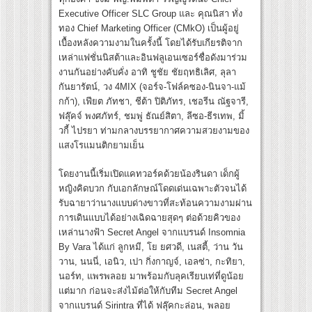
Executive Officer SLC Group และ คุณนิสา ทั่ง
ทอง Chief Marketing Officer (CMkO) เป็นผู้อยู่
เบื้องหลังความงามในครั้งนี้ โดยได้รับเกียรติจาก
เหล่าแฟชั่นนิสต้าและอินฟลูเอนเซอร์ชื่อดังมาร่วม
งานกันอย่างคับคั่ง อาทิ ชูชัย ชัยฤทธิเลิศ, ลุลา
กันยารัตน์, วง 4MIX (จอร์จ-โฟล์คซอง-นินจา-แม้
กก้า), เฟียต ภัทชา, ชีต้า ปิติภัทร, เชอรีน ณัฐจารี,
ฟลุ๊คจ์ พงศภัทร์, ชมพู่ ธัณย์สิตา, ลีซอ-ธีรเทพ, มิ้
วกี้ ไปรยา ท่ามกลางบรรยากาศความสวยงามของ
แสงโรแมนติกยามเย็น
โดยงานนี้เริ่มเปิดแคทวอร์คด้วยน้องรินดา เด็กผู้
หญิงคิดบวก กับเอกลักษณ์โดดเด่นเฉพาะตัวจนได้
รับฉายาว่านางแบบด่างขาวที่สะท้อนความงามผ่าน
การเดินแบบได้อย่างเฉิดฉายสุดๆ ต่อด้วยคิวของ
เหล่านางฟ้า Secret Angel จากแบรนด์ Insomnia
By Vara ได้แก่ ลูกหมี, โย ยศวดี, เนสตี้, ว่าน วัน
วาน, นนนี่, เอนิว, เปา กิ่งกาญจ์, เอลซ่า, กะทิยา,
นอร์ท, แพรพลอย มาพร้อมกับลุคเรียบเท่ที่ดูน้อย
แต่มาก ก่อนจะส่งไม้ต่อให้กับทีม Secret Angel
จากแบรนด์ Sirintra ที่ได้ ฟลุ๊คกะล่อน, พลอย