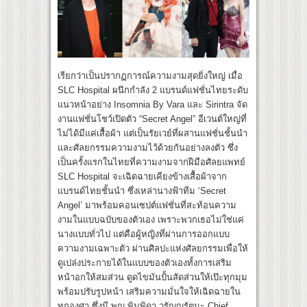
เรียกว่าเป็นปรากฏการณ์ความงามสุดยิ่งใหญ่ เมื่อ
SLC Hospital ผนึกกำลัง 2 แบรนด์แฟชั่นไทยระดับ
แนวหน้าอย่าง Insomnia By Vara และ Sirintra จัด
งานแฟชั่นโชว์เปิดตัว “Secret Angel” อีเวนต์ใหญ่ที่
ไม่ได้มีแค่เสื้อผ้า แต่เป็นรัยเวย์ที่ผสานแฟชั่นชั้นนำ
และศัลยกรรมความงามไว้ด้วยกันอย่างลงตัว ซึ่ง
เป็นครั้งแรกในไทยที่ความงามจากฝีมือศัลยแพทย์
SLC Hospital จะเฉิดฉายเคียงข้างเสื้อผ้าจาก
แบรนด์ไทยชั้นนำ ซึ่งเหล่านางฟ้าทีม ‘Secret
Angel’ มาพร้อมคอนเซปต์แฟชั่นที่สะท้อนความ
งามในแบบฉบับของตัวเอง เพราะพวกเธอไม่ใช่แค่
นางแบบทั่วไป แต่คือผู้หญิงที่ผ่านการออกแบบ
ความงามเฉพาะตัว ผ่านศิลปะแห่งศัลยกรรมเพื่อให้
ดูเปล่งประกายได้ในแบบของตัวเองทั้งการเสริม
หน้าอกให้สมส่วน ดูดไขมันปั้นสัดส่วนให้เป๊ะทุกมุม
พร้อมปรับรูปหน้า เสริมความมั่นใจให้เฉิดฉายใน
ทุกองศา ซึ่งมี พญ.พิมพิดา วรัญญูรัตนะ Chief