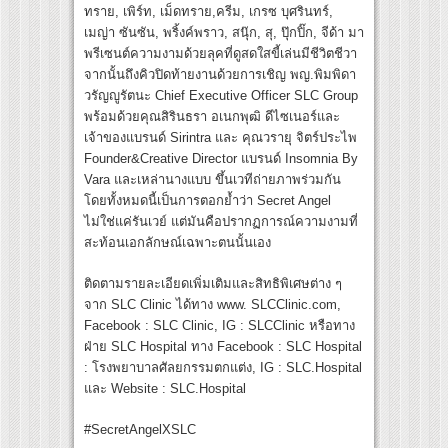
ทราย, เพิร์ท, เม็ดทราย,ครีม, เกรซ บุศรินทร์,
เมญ่า ซันซัน, พริ้งค์พราว, สนุ๊ก, สุ, ปุ๊กปิ๊ก, จีด้า มา
พรีเซนต์ความงามด้วยลุคที่ดูสดใสขี้เล่นมีชีวิตชีวา
จากนั้นถึงคิวปิดท้ายงานด้วยการเชิญ พญ.พิมพิดา
วรัญญูรัตนะ Chief Executive Officer SLC Group
พร้อมด้วยคุณสิรินธรา อเนกพุฒิ ดีไซเนอร์และ
เจ้าของแบรนด์ Sirintra และ คุณวรายุ จิตร์ประไพ
Founder&Creative Director แบรนด์ Insomnia By
Vara และเหล่านางแบบ ขึ้นเวทีถ่ายภาพร่วมกัน
โดยทั้งหมดนี้เป็นการตอกย้ำว่า Secret Angel
ไม่ใช่แค่รันเวย์ แต่มันคือปรากฏการณ์ความงามที่
สะท้อนเอกลักษณ์เฉพาะตนนั้นเอง
ติดตามรายละเอียดเพิ่มเติมและสิทธิพิเศษต่าง ๆ
จาก SLC Clinic ได้ทาง www. SLCClinic.com,
Facebook : SLC Clinic, IG : SLCClinic หรือทาง
ฝ่าย SLC Hospital ทาง Facebook : SLC Hospital
: โรงพยาบาลศัลยกรรมตกแต่ง, IG : SLC.Hospital
และ Website : SLC.Hospital
#SecretAngelXSLC