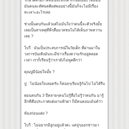
รักษาศีลโอกาสที่มันจะทะเลาะกันมีเยอะ เหมือน
มันคนละทัศนคติแต่พออย่างนี้มันก็จะไม่มีเรื่อง
ทะเลาะอะไรเลย
ช่วงนั้นคบกันแล้วแต่ไม่มั่นใจว่าคนนี้จะตัวจริงมั้ย
เลยเป็นสาเหตุที่พี่ๆสื่อมวลชนไม่ได้เห็นภาพหวาน
เลย ?
โบวี่ : มันเป็นประสบการณ์ในวัยเด็ก ที่ผ่านมาใน
วงการบันเทิงมันจะมีข่าวเรื่องความรักอยู่ตลอด
เวลา เราก็เรียนรู้ว่าเรายังไม่พูดดีกว่า
คุณปูมีน้อยใจมั้ย ?
ปู : ไม่น้อยใจเลยครับ ก็ค่อยๆเรียนรู้กันไป ไม่ได้รีบ
ตอนคบกัน 3 ปีหลายๆคนไม่รู้สื่อไม่รู้ว่าคบกัน มารู้
อีกทีคือประกาศแต่งงานฟ้าผ่า ก็มีคนคอมเม้นท์ว่า
ท้องก่อนแต่ง ?
โบวี่ : ไม่อยากมีลูกอยู่แล้วค่ะ แค่จู่ๆออกข่าวมา