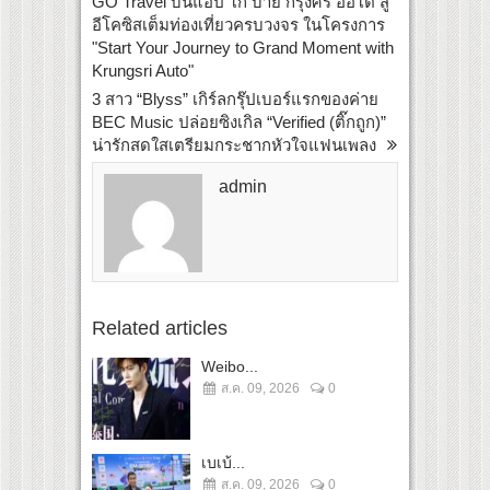
GO Travel บนแอป โก บาย กรุงศรี ออโต้ สู่
อีโคซิสเต็มท่องเที่ยวครบวงจร ในโครงการ
"Start Your Journey to Grand Moment with
Krungsri Auto"
3 สาว “Blyss” เกิร์ลกรุ๊ปเบอร์แรกของค่าย
BEC Music ปล่อยซิงเกิล “Verified (ติ๊กถูก)”
น่ารักสดใสเตรียมกระชากหัวใจแฟนเพลง
admin
Related articles
Weibo...
ส.ค. 09, 2026
0
เบเบ้...
ส.ค. 09, 2026
0