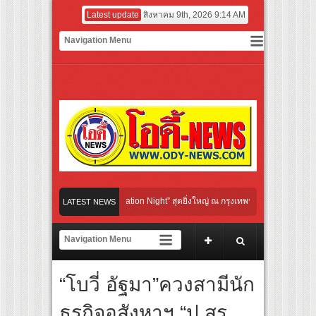
Latest update
สิงหาคม 9th, 2026 9:14 AM
Cultural Communication Night” สุดยิ่งใหญ่ ณ กรุงเทพฯ ขนทัพศิลปินชั้นนำ พร้อมกาล่
LATEST NEWS
ไปกับจังหวะแอโรบิกสุดมันส์ ในกิจกรรม “EM-ROBIC DANCE FOR MOM @BENCHASIRI
าวที่สุดแห่งปีจาก NUUI Starathon 8.8 “บอส-โนอึล” เปิดประเดิมเคะ-เมะ สุดเซอร์ไพร้ส
“โบวี่ อัฐมา”ควงสามีนัก
UP เปิดเกมใหม่ในวงการการศึกษา เปิดตัว “SCA PLUS” แพลตฟอร์มการเรียนรู้ “Creative 
อดการลงทุนในธุรกิจการศึกษากว่า 100 ล้านบาท
ธุรกิจอสังหาฯ “ปู สุร