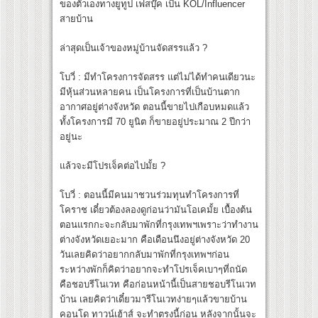
ของตัวเองทางยูทูป เฟสบุ๊ค เป็น KOL/Influencer
สายบ้าน
ล่าสุดเป็นเจ้าของหมู่บ้านจัดสรรแล้ว ?
โบวี่ : มีทำโครงการจัดสรร แต่ไม่ได้ทำคนเดียวนะ
มีหุ้นส่วนหลายคน เป็นโครงการที่เป็นบ้านตาก
อากาศอยู่ต่างจังหวัด ตอนนี้ขายไปเกือบหมดแล้ว
ทั้งโครงการมี 70 ยูนิต ก็ขายอยู่ประมาณ 2 ปีกว่า
อยู่นะ
แล้วจะมีโปรเจ็คต่อไปมั้ย ?
โบวี่ : ตอนนี้มีคนมาชวนร่วมทุนทำโครงการที่
โคราช เดี๋ยวต้องลองดูก่อนว่ามันโอเคมั้ย เบื้องต้น
ตอนแรกกะจะกลับมาพักที่กรุงเทพฯเพราะว่าทำงาน
ต่างจังหวัดเยอะมาก คือเดือนนึงอยู่ต่างจังหวัด 20
วันเลยคิดว่าอยากกลับมาพักที่กรุงเทพฯก่อน
ระหว่างพักก็คิดว่าอยากจะทำโปรเจ็คเบาๆที่ถนัด
คือชอบรีโนเวท คือก่อนหน้านี้เป็นสายชอบรีโนเวท
บ้าน เลยคิดว่าเดี๋ยวมารีโนเวทง่ายๆแล้วขายบ้าน
คอนโด ทาวน์เฮ้าส์ จะทำตรงนี้ก่อน หลังจากนั้นจะ