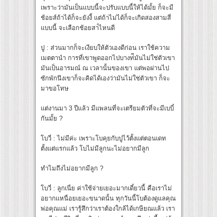
เพราะว่ามันเป็นแบบนี้จะปรับแบบนี้ให้ได้มั้ย ก็จะมี
ช้อยส์ถ้าได้ก็จะยังงี้ แต่ถ้าไม่ได้ก็จะเกิดสองสามสี่
แบบนี้ จะเลือกช้อยสา์ไหนดี
ปู : ส่วนมากก็จะเงียบให้ตัวเองดีก่อน เราใช้ความ
เมตตานำ การที่เขาพูดออกไปบางท่ีมันไม่ใช่ตัวเขา
มันเป็นอารมณ์ ณ เวลานั้นของเขา แต่พอผ่านไป
ซักพักนึงเขาก็จะคิดได้เองว่ามันไม่ใช่ตัวเขา ก็จะ
มาขอโทษ
แต่งานมา 3 ปีแล้ว มีแพลนที่จะเตรียมตัวที่จะมีเบบี๋
กันมั้ย ?
โบวี่ : ไม่มีค่ะ เพราะโบคุยกับปูไว้ตั้งแต่ตอนเดท
ตั้งแต่แรกแล้ว โบไม่มีลูกนะไม่อยากมีลูก
ทำไมถึงไม่อยากมีลูก ?
โบวี่ : ลูกเนี่ย ค่าใช้จ่ายเยอะมากเดี๋ยวนี้ คือเราไม่
อยากเเหนื่อยเยอะขนาดนั้น ทุกวันนี้โบต้องดูแลคุณ
พ่อคุณแม่ เรารู้สึกว่าเราต้องใกล้ได้เกษียณแล้ว เรา