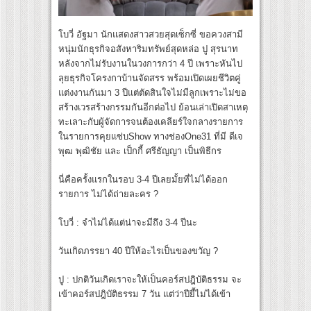
โบวี่ อัฐมา นักแสดงสาวสวยสุดเซ็กซี่ ขอควงสามี
หนุ่มนักธุรกิจอสังหาริมทรัพย์สุดหล่อ ปู สุรนาท
หลังจากไม่รับงานในวงการกว่า 4 ปี เพราะหันไป
ลุยธุรกิจโครงกาบ้านจัดสรร พร้อมเปิดเผยชีวิตคู่
แต่งงานกันมา 3 ปีแต่ตัดสินใจไม่มีลูกเพราะไม่ขอ
สร้างเวรสร้างกรรมกันอีกต่อไป ย้อนเล่าเปิดสาเหตุ
ทะเลาะกับผู้จัดการจนต้องเคลียร์ใจกลางรายการ
ในรายการคุยแซ่บShow ทางช่องOne31 ที่มี ดีเจ
พุฒ พุฒิชัย และ เป็กกี้ ศรีธัญญา เป็นพิธีกร
นี่คือครั้งแรกในรอบ 3-4 ปีเลยมั้ยที่ไม่ได้ออก
รายการ ไม่ได้ถ่ายละคร ?
โบวี่ : จำไม่ได้แต่น่าจะมีถึง 3-4 ปีนะ
วันเกิดภรรยา 40 ปีให้อะไรเป็นของขวัญ ?
ปู : ปกติวันเกิดเราจะให้เป็นคอร์สปฎิบัติธรรม จะ
เข้าคอร์สปฎิบัติธรรม 7 วัน แต่ว่าปียี้ไม่ได้เข้า