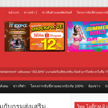
หน้าแรก
ข่าวหน้า 1
ข่าวสินค้าและผลิตภัณฑ์
โครงการขับขี่สวมหมวกน
” เฉลิมฉลอง “SELBAN” แบรนด์ครีเอทีฟแฟชั่น เปิดตัวอาร์ไคฟ์แรกในชื่อ ‘กำเนิด (Birth
โลก
วสังคม
ข่าวกีฬา
โครงการขับขี่สวมหมวกนิรภัย 100%
ห้องข่าว
G
วมกับกรมส่งเสริม
วิทยุ โอดี้F.M.มิ