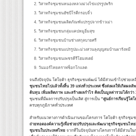
วิสาหกิจชุมชนหนองหลวงม่วงไข่แปรรูปพ
วิสาหกิจชุมชนฮัซบีโรตีกรอบจิ๋
วิสาหกิจชุมชนผลิตภัณฑ์แปรรูปจากข้าวเม่า
วิสาหกิจชุมชนกลุ่มแคปหมูอิ่มสุข 
วิสาหกิจชุมชนบ้านช่างสกุลบายศรี 
วิสาหกิจชุมชนแปรรูปมะม่วงสวนลุงบุญสมบ้านผารั
วิสาหกิจชุมชนเพชรคีรีโฮมสเตย์ 
วันมอร์ไทยคราฟช็อกโกแลต จั
จนถึงปัจจุบัน โตโยต้า ธุรกิจชุมชนพัฒน์ ได้มีส่วนเข้าไปช่วยเห
ชุมชนไทยไปแล้วทั้งสิ้น
39 แห่งทั่วประเทศ
ซึ่งส่งผลให้เกิดผลล
ต้นทุน เพิ่มผลิตภาพ และสร้างผลกำไร คิดเป็นมูลค่ารวมได้กว่า
ชุมชนที่มีผลการปรับปรุงเป็นเลิศ สู่การเป็น
“ศูนย์การเรียนรู้โต
ครบทุกภูมิภาคทั่วประเทศ
สำหรับแนวทางการดำเนินงานของโครงการ โตโยต้า ธุรกิจชุมชน
ถ่ายทอดองค์ความรู้เพื่อช่วยปรับปรุงและพัฒนาธุรกิจชุมชนไท
ชุมชนในประเทศไทย
จากที่ในปัจจุบันทางโครงการได้มีส่วนในก