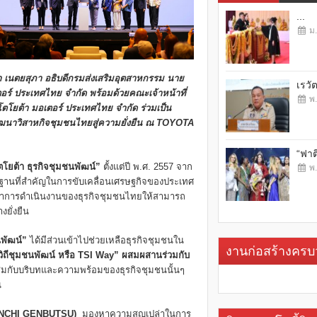
...
ม.
 เนตยสุภา อธิบดีกรมส่งเสริมอุตสาหกรรม นาย
เรวั
เตอร์ ประเทศไทย จำกัด พร้อมด้วยคณะเจ้าหน้าที่
พ.
โตโยต้า มอเตอร์ ประเทศไทย จำกัด ร่วมเป็น
ฒนาวิสาหกิจชุมชนไทยสู่ความยั่งยืน ณ
TOYOTA
“ฟาต
ตโยต้า ธุรกิจชุมชนพัฒน์”
ตั้งแต่ปี พ.ศ. 2557 จาก
พ.
ากฐานที่สำคัญในการขับเคลื่อนเศรษฐกิจของประเทศ
ัฒนาการดำเนินงานของธุรกิจชุมชนไทยให้สามารถ
งยั่งยืน
นพัฒน์”
ได้มีส่วนเข้าไปช่วยเหลือธุรกิจชุมชนใน
งานก่อสร้างคร
ิถีชุมชนพัฒน์ หรือ
TSI Way”
ผสมผสานร่วมกับ
ะสมกับบริบทและความพร้อมของธุรกิจชุมชนนั้นๆ
น
NCHI GENBUTSU)
มองหาความสูญเปล่าในการ