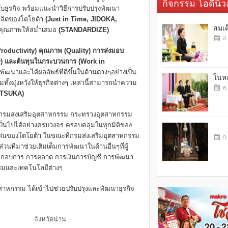
กิจกรรม โอดี้นิวส
ธุรกิจ พร้อมแนะนำวิธีการปรับปรุงพัฒนา
ผลิตของโตโยต้า
(Just in Time, JIDOKA,
สมเด
มคุณภาพให้สม่ำเสมอ
(
STANDARDIZE)
ส.
(Productivity) คุณภาพ (Quality) การส่งมอบ
ory) และต้นทุนในกระบวนการ (Work in
พัฒนาและได้ผลลัพธ์ที่ดีขึ้นในด้านต่างๆอย่างเป็น
ในหล
ทั้งมุ่งหวังให้ธุรกิจต่างๆ เหล่านี้สามารถนำความ
ส.
ITSUKA)
ละกรมส่งเสริมอุตสาหกรรม กระทรวงอุตสาหกรรม
ป็นไปได้อย่างครบวงจร ครอบคลุมในทุกมิติของ
...
ุดเด่นของโตโยต้า ในขณะที่กรมส่งเสริมอุตสาหกรรม
ก.
นที่มาช่วยเติมเต็มการพัฒนาในด้านอื่นๆที่ผู้
ะกอบการ การตลาด การเงินการบัญชี การพัฒนา
รมและเทคโนโลยีต่างๆ
ุตสาหกรรม ได้เข้าไปช่วยปรับปรุงและพัฒนาธุรกิจ
าน จังหวัดน่าน