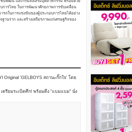
ชุมชนพัฒน์ และกรมส่งเสริมอุตสาหกรรม พร้อมด้วย
ระกอบการไทย ในการพัฒนาศักยภาพการขับเคลื่อน
มารถในการแข่งขันของผู้ประกอบการไทยได้อย่าง
ิจฐานราก และสร้างเสถียรภาพแก่เศรษฐกิจของ
IYI Original 'GELBOYS สถานะกั๊กใจ' โดย
ย” เตรียมระเบิดศึก! พร้อมดึง "แบมแบม” นั่ง