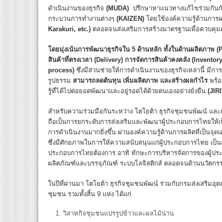
ดำเนินงานของธุรกิจ
(
MUDA)
ปรึกษาหาแนวทางแก้ไขร่วมกันกับ
กระบวนการทำงานต่างๆ
(KAIZEN)
โดยใช้องค์ความรู้ด้านการ
Karakuri, etc.)
ตลอดจนส่งเสริมการสร้างมาตรฐานเพื่อควบคุ
โดยมุ่งเน้นการพัฒนาธุรกิจใน
5 ด้านหลัก ทั้งในด้านผลิตภาพ 
สินค้าที่ตรงเวลา (Delivery) การจัดการสินค้าคงคลัง (Invent
process)
ซึ่งมีส่วนช่วยให้การดำเนินงานของธุรกิจเหล่านี้ มีการ
รูปธรรม
สามารถลดต้นทุน เพิ่มผลิตภาพ และสร้างผลกำไร
พร้อม
รู้ที่ได้ไปต่อยอดพัฒนาและอยู่รอดได้ด้วยตนเองอย่างยั่งยืน
(
JIR
สำหรับความร่วมมือกันระหว่าง โตโยต้า ธุรกิจชุมชนพัฒน์ แ
ถือเป็นการยกระดับการส่งเสริมและพัฒนาผู้ประกอบการไทยให้เ
การดำเนินงานมากยิ่งขึ้น ผ่านองค์ความรู้ด้านการผลิตที่เป็นจ
ซึ่งมีศักยภาพในการให้ความสนับสนุนแก่ผู้ประกอบการไทย เป็นส่ว
ประกอบการไทยต้องการ อาทิ ทักษะการบริหารจัดการของผู้ปร
ผลิตภัณฑ์และบรรจุภัณฑ์ ระบบโลจิสติกส์ ตลอดจนด้านนวัตกร
ในปีที่ผ่านมา โตโยต้า ธุรกิจชุมชนพัฒน์ ร่วมกับกรมส่งเสริมอ
ชุมชน รวมทั้งสิ้น 9 แห่ง ได้แก่
วิสาหกิจชุมชนแปรรูปข้าวและผลไม้น่