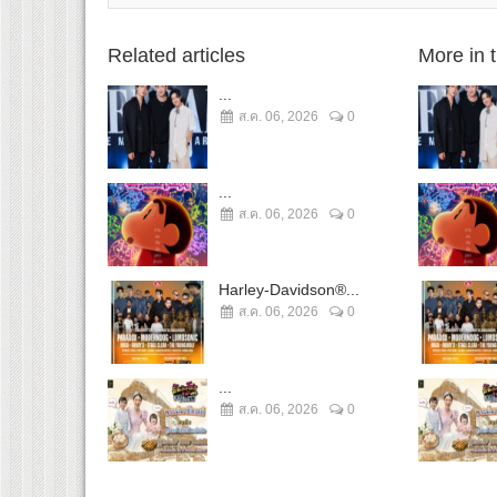
Related articles
More in 
...
ส.ค. 06, 2026
0
...
ส.ค. 06, 2026
0
Harley-Davidson®...
ส.ค. 06, 2026
0
...
ส.ค. 06, 2026
0