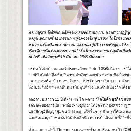
ดร. ณัฐพล รังสิตพล ปลัดกระทรวงอุตสาหกรรม นางสาวณัฏฐิญา
สุรภูมิ อุดมวงศ์ รองกรรมการผู้จัดการใหญ่ บริษัท โตโยต้า มอ
จากกรมส่งเสริมอุตสาหกรรม และคณะผู้บริหารระดับสูง บริษัท 
เกียรติภายในงานฉลองความสำเร็จโครงการความร่วมมือเพื่อพั
ALIVE เมื่อวันพุธที่ 19 มีนาคม 2568 ที่ผ่านมา
บริษัท โตโยต้า มอเตอร์ ประเทศไทย จำกัด ได้ริเริ่มโครงการ
“โ
การที่โตโยต้าเล็งเห็นถึงความสำคัญของธุรกิจชุมชน ซึ่งเป็นร
และมุ่งหวังที่จะมีส่วนช่วยในการแก้ไขปัญหา ปรับปรุง และพ
เพิ่มประสิทธิภาพ ลดต้นทุน เพิ่มพูนกำไร และดำเนินธุรกิจได้อย่า
ตลอดระยะเวลา 11 ปี ที่ผ่านมา โครงการ
“โตโยต้า ธุรกิจชุมช
ลักษณะของการเป็น “พี่เลี้ยงทางธุรกิจ” โดยการนำองค์ความรู้
“ว
แนวคิดภูมิปัญญาชุมชน
ไปประยุกต์ใช้ในการปรับปรุงให้เหมา
และพัฒนาธุรกิจชุมชนให้มีประสิทธิภาพการดำเนินงานที่ดียิ่งขึ้
เริ่มจากการเข้าไปศึกษาดูกระบวนการทำงานจริงของธุรกิจ
(
GE