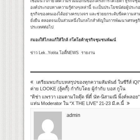
เชื่อมั่นว่าภายใต้ความร่วมมือกันของโครงการโตโยต้า ธุรกิจ
องค์ประกอบทางความรู้ต่างๆเหล่านี้ จะเป็นประโยชน์ต่อผู้ป
ธุรกิจของตนเองได้อย่างครบวงจร และช่วยยกระดับขีดความสา
ยั่งยืน ตลอดจนเป็นส่วนหนึ่งในกลไกสำคัญในการพัฒนาเศรษฐก
ประเทศต่อไป
#มองให้ไกลแก้ให้ใกล้ #โตโยต้าธุรกิจชุมชนพัฒน์
ข่าว Lek..Yotita โอดี้NEWS รายงาน
เตรียมพบกับบทสรุปของทุกความสัมพันธ์ ในซีรีส์ iQ
ค่าย LOOKE (ลู้คกี้) กำกับโดย ผู้กำกับ บอส กูโน
“ติช่า แพรวา เอมตามใจตุ๊ด พี่ตี๋ นัท-นิสามณี พิ้งค์พลอ
แท่น Moderator ใน “X THE LIVE” 21-23 มี.ค.นี้
admin