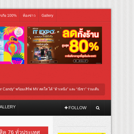
ิรภัย 100%
ห้องข่าว
Gallery
เสิร์ฟ MV สดใส ได้ “ต้าเหนิง” และ “ณิชา” ร่วมเติมสีสัน
โชกุบุสซึ โฉมใหม่ บูสคว
ALLERY
FOLLOW
วสิค 76 ทั่วประเทศ