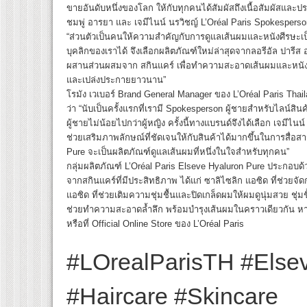
ขายอันดับหนึ่งของโลก ให้กับทุกคนได้สัมผัสถึงเนื้อสัมผัสและประส
ชมพู่ อารยา และ เจมีไนน์ นรวิชญ์ L’Oréal Paris Spokesperso
“ส่วนตัวเป็นคนให้ความสำคัญกับการดูแลเส้นผมและหนังศีรษะ
บุคลิกของเราได้ จึงเลือกผลิตภัณฑ์ใหม่ล่าสุดจากลอรีอัล ปารีส อ
ผสานส่วนผสมจาก สกินแคร์ เพื่อทำความสะอาดเส้นผมและหนังศ
และเปล่งประกายยาวนาน”
โรมัง เวเบอร์ Brand General Manager ของ L’Oréal Paris Thail
ว่า “นับเป็นครั้งแรกที่เรามี Spokesperson ผู้ชายสำหรับไลน์ส
ผู้ชายไม่น้อยไปกว่าผู้หญิง ครั้งนี้ทางแบรนด์จึงได้เลือก เจมีไน
ช่วยเสริมภาพลักษณ์ที่ชัดเจนให้กับสินค้าได้มากขึ้นในการสื่อสา
Pure จะเป็นผลิตภัณฑ์ดูแลเส้นผมที่หนึ่งในใจสำหรับทุกคน”
กลุ่มผลิตภัณฑ์ L’Oréal Paris Elseve Hyaluron Pure ประกอบ
จากสกินแคร์ที่มีประสิทธิภาพ ได้แก่ ซาลิไซลิก แอซิด ที่ช่วย
แอซิด ที่ช่วยเติมความชุ่มชื้นและปิดเกล็ดผมให้ผมดูนุ่มสวย ชุ่ม
ช่วยทำความสะอาดล้ำลึก พร้อมบำรุงเส้นผมในคราวเดียวกัน หาซื
หรือที่ Official Online Store ของ L’Oréal Paris
#LOrealParisTH #Else
#Haircare #Skincare