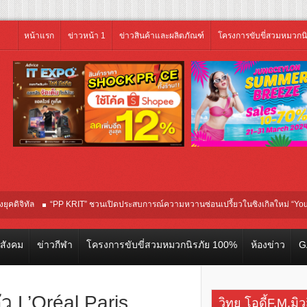
หน้าแรก
ข่าวหน้า 1
ข่าวสินค้าและผลิตภัณฑ์
โครงการขับขี่สวมหมวกน
“PP KRIT” ชวนเปิดประสบการณ์ความหวานซ่อนเปรี้ยวในซิงเกิลใหม่ “Your Candy” พร้อม
วสังคม
ข่าวกีฬา
โครงการขับขี่สวมหมวกนิรภัย 100%
ห้องข่าว
G
ัว L’Oréal Paris
วิทยุ โอดี้F.M.มิ