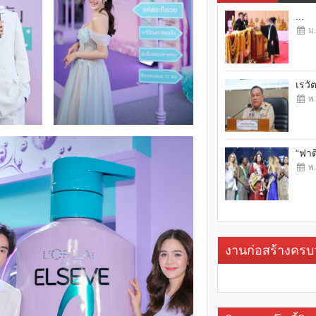
...
ม.
เรวั
พ.
“ฟาต
พ.
งานก่อสร้างคร