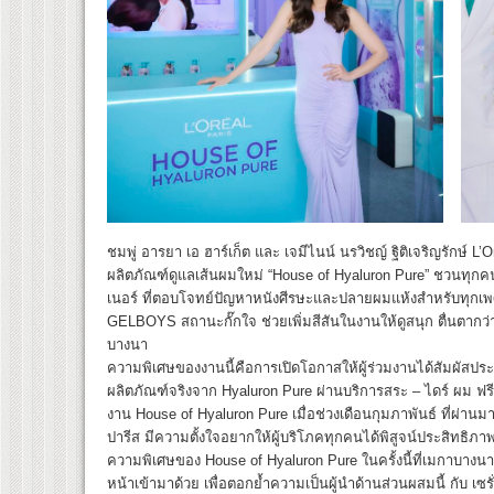
ชมพู่ อารยา เอ ฮาร์เก็ต และ เจมีไนน์ นรวิชญ์ ฐิติเจริญรักษ์ L
ผลิตภัณฑ์ดูแลเส้นผมใหม่ “House of Hyaluron Pure” ชวนทุก
เนอร์ ที่ตอบโจทย์ปัญหาหนังศีรษะและปลายผมแห้งสำหรับทุกเพศ
GELBOYS สถานะกั๊กใจ ช่วยเพิ่มสีสันในงานให้ดูสนุก ตื่นตากว่า
บางนา
ความพิเศษของงานนี้คือการเปิดโอกาสให้ผู้ร่วมงานได้สัมผัสป
ผลิตภัณฑ์จริงจาก Hyaluron Pure ผ่านบริการสระ – ไดร์ ผม ฟรี!
งาน House of Hyaluron Pure เมื่อช่วงเดือนกุมภาพันธ์ ที่ผ่านมา
ปารีส มีความตั้งใจอยากให้ผู้บริโภคทุกคนได้พิสูจน์ประสิทธิภ
ความพิเศษของ House of Hyaluron Pure ในครั้งนี้ที่เมกาบางนา
หน้าเข้ามาด้วย เพื่อตอกย้ำความเป็นผู้นำด้านส่วนผสมนี้ กับ เซร