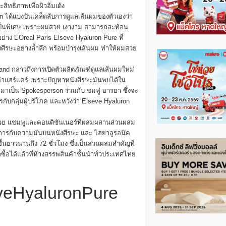
ิทธิภาพเพื่อผิวอิ่มเด้ง
n ได้แบ่งปันเคล็ดลับการดูแลเส้นผมของตัวเองว่า
เป็นพิเศษ เพราะผมสวย เงางาม สามารถสะท้อน
ย่าง L’Oreal Paris Elseve Hyaluron Pure ที่
ีรษะอย่างล้ำลึก พร้อมบำรุงเส้นผม ทำให้ผมสวย
and กล่าวถึงการเปิดตัวผลิตภัณฑ์ดูแลเส้นผมใหม่
ินค้าแฮร์แคร์ เพราะปัญหาหนังศีรษะมันพบได้ใน
น์ มาเป็น Spokesperson ร่วมกับ ชมพู่ อารยา ซึ่งจะ
รกับกลุ่มผู้บริโภค และหวังว่า Elseve Hyaluron
ด้วย แชมพูและคอนดิชันเนอร์ที่ผสมผสานส่วนผสม
จัดการกับความมันบนหนังศีรษะ และ ไฮยาลูรอนิค
ชื้นยาวนานถึง 72 ชั่วโมง ซึ่งเป็นส่วนผสมสำคัญที่
้อได้แล้วที่ห้างสรรพสินค้าชั้นนำทั่วประเทศไทย
veHyaluronPure