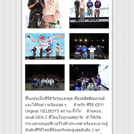
ขึ้นแท่นเป็นซีรีส์วัยรุ่นแห่งยุค ที่ฮอตฮิตติดเทรนด์
และได้รับความนิยมสุด ๆ สำหรับ ซีรีส์ iQIYI
Original ‘GELBOYS สถานะกั๊กใจ’ ด้วยคอน
เทนต์ GEN Z ที่โดนใจทุกเพศทุกวัย ทำให้เกิด
กระแสเจลบอยฟีเวอร์ไปทั่วประเทศ พร้อมทะยานสู่
อันดับซีรีส์ไทยที่มียอดรับชมสูงสุดอันดับ 1 ทุก