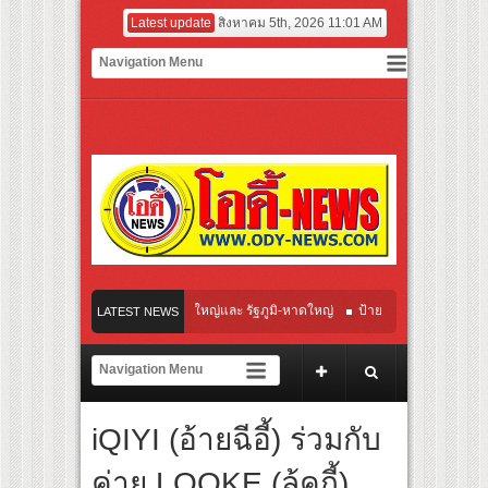
Latest update
สิงหาคม 5th, 2026 11:01 AM
ย 8×4 พื้นที่ สงขลา-หาดใหญ่และ รัฐภูมิ-หาดใหญ่
ป้าย 4*8ม. หาดใหญ่ นาหม่อม-หา
LATEST NEWS
ค.2569
iQIYI (อ้ายฉีอี้) ร่วมกับ
ค่าย LOOKE (ลู้คกี้)