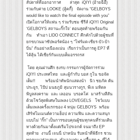
สัปดาห์ที่ออกอากาศ ล่าสุด iQIYI (อ้ายฉีอี้)
ร่วมกับค่าย LOOKE (ลู้คกี้) จัดงาน “GELBOYS
would like to watch the final episode with you”
เปิดโอกาสให้แฟน ๆ ร่วมรับชม ซีรีส์ iQIYI Original
‘GELBOYS สถานะกั๊กใจ’ ตอนสุดท้ายพร้อมกัน
กัน ทำเอา LIDO CONNECT คึกคักไปด้วยผู้ชมที่
ยกขบวนมาซัปพอร์ตน้อง ๆ “โฟร์มด-เชียร-บัว-บ้า
บิ่น” กันอย่างเนืองแน่น เรียกว่าเป็นการดู EP7 ที่
ได้ลุ้น ได้เชียร์กันแบบเต็มอรรถรส
โดย คุณผ่านศึก ธงรบ กรรมการผู้จัดการร่วม
iQIYI ประเทศไทย และผู้กำกับ บอส กูโน ขอจัด
เต็ม!! พร้อมนำทัพนักแสดงนำ นิว ชยภัค ตัน
ประยูร, ไป๊ป มนธภูมิ สุมนวรางกูร, พีเจ มหิดล
พิบูลสงคราม และ เลออน บรอคโค่ มาสร้างสีสัน
ด้วยโชว์สุดพิเศษในเพลง LOVEGELS โชว์เเบบ
เต็มเพลงครั้งแรกของ 4 หนุ่ม GELBOYS พร้อม
เสิร์ฟโมเมนต์ความฮ็อป ความฟิน และความสนุก
แบบไม่ “กั๊ก” เป็นการขอบคุณผู้ชมทุกคนที่ร่วมเดิน
ทางด้วยกันมาตั้งแต่เริ่มโปรเจกต์ จนมาถึง EP
สุดท้าย งานนี้ เจนนี่ ปาหนัน รับหน้าที่พิธีกร ชวน
ทุกคนมาร่วมสนุก ทำเอาแฟน ๆ ปลื้มสุด ๆ ที่ได้