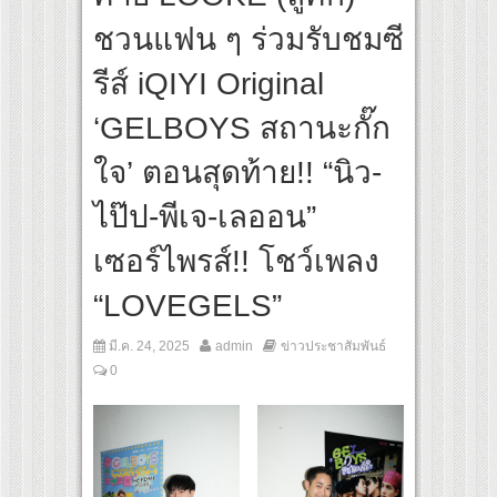
ชวนแฟน ๆ ร่วมรับชมซี
รีส์ iQIYI Original
‘GELBOYS สถานะกั๊ก
ใจ’ ตอนสุดท้าย!! “นิว-
ไป๊ป-พีเจ-เลออน”
เซอร์ไพรส์!! โชว์เพลง
“LOVEGELS”
มี.ค. 24, 2025
admin
ข่าวประชาสัมพันธ์
0