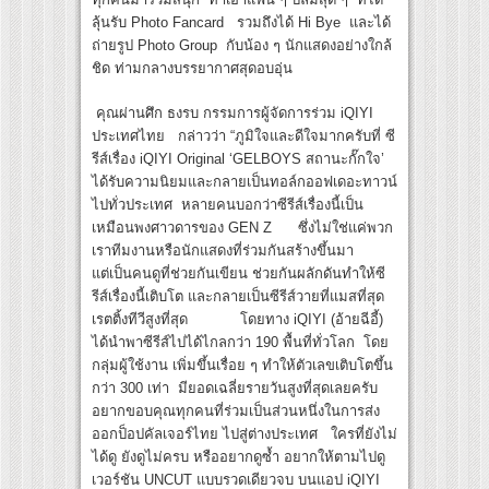
ลุ้นรับ Photo Fancard รวมถึงได้ Hi Bye และได้
ถ่ายรูป Photo Group กับน้อง ๆ นักแสดงอย่างใกล้
ชิด ท่ามกลางบรรยากาศสุดอบอุ่น
คุณผ่านศึก ธงรบ กรรมการผู้จัดการร่วม iQIYI
ประเทศไทย กล่าวว่า “ภูมิใจและดีใจมากครับที่ ซี
รีส์เรื่อง iQIYI Original ‘GELBOYS สถานะกั๊กใจ’
ได้รับความนิยมและกลายเป็นทอล์กออฟเดอะทาวน์
ไปทั่วประเทศ หลายคนบอกว่าซีรีส์เรื่องนี้เป็น
เหมือนพงศาวดารของ GEN Z ซึ่งไม่ใช่แค่พวก
เราทีมงานหรือนักแสดงที่ร่วมกันสร้างขึ้นมา
แต่เป็นคนดูที่ช่วยกันเขียน ช่วยกันผลักดันทำให้ซี
รีส์เรื่องนี้เติบโต และกลายเป็นซีรีส์วายที่แมสที่สุด
เรตติ้งทีวีสูงที่สุด โดยทาง iQIYI (อ้ายฉีอี้)
ได้นำพาซีรีส์ไปได้ไกลกว่า 190 พื้นที่ทั่วโลก โดย
กลุ่มผู้ใช้งาน เพิ่มขึ้นเรื่อย ๆ ทำให้ตัวเลขเติบโตขึ้น
กว่า 300 เท่า มียอดเฉลี่ยรายวันสูงที่สุดเลยครับ
อยากขอบคุณทุกคนที่ร่วมเป็นส่วนหนึ่งในการส่ง
ออกป็อปคัลเจอร์ไทย ไปสู่ต่างประเทศ ใครที่ยังไม่
ได้ดู ยังดูไม่ครบ หรืออยากดูซ้ำ อยากให้ตามไปดู
เวอร์ชัน UNCUT แบบรวดเดียวจบ บนแอป iQIYI