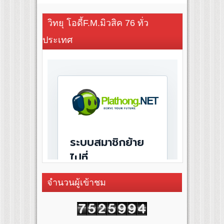
วิทยุ โอดี้F.M.มิวสิค 76 ทั่ว
ประเทศ
จำนวนผู้เข้าชม