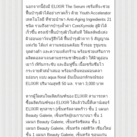
นอกจากนี้ยังมี ELIXIR The Serum เซรั่มที่จะช่วย
ฟื้นบำรุงผิวได้อย่างรวดเร็ว ด้วย Youth Accelerator
เทคโนโลยี ที่ช่วยนำพา Anti-Aging Ingredients 21
ชนิด รวมถึงสารบำรุงล้ำค่า CoreXymide สู่ผิวได้
เร็วขึ้น ตรงเข้าฟื้นบำรุงผิวในทันที ให้ผลลัพธ์แห่ง
ผิวอ่อนเยาว์จนรู้สึกได้ ฟื้นบำรุงผิวจาก 5 สัญญาณ
แห่งวัย ได้แก่ ความหย่อนคล้อย ริ้วรอย รูขุมขน
จุดด่างดำ และความแห้งกร้าน พร้อมช่วยเสริมการ
ผลิตคอลลาเจนตามธรรมชาติของผิว ให้ผิวดูอ่อน
เยาว์ เฟิร์มกระชับ และอิ่มฟูขึ้น เนื้อเซรั่มซึมไว
กระจายตัวสม่ำเสมอ พร้อมกลิ่นหอมผ่อนคลา
ยอ่อนๆ แบบ aqua floral อันเป็นเอกลักษณ์ของ
ELIXIR ปริมาณสุทธิ 50 มล. ราคา 3,000 บาท
หากผู้ใดสนใจผลิตภัณฑ์ของ ELIXIR สามารถหา
ซื้อผลิตภัณฑ์ของ ELIXIR ได้แล้ววันนี้ที่เคาน์เตอร์
ELIXIR ทุกสาขา (เซ็นทรัลลาดพร้าว ชั้น 1 แผนก
Beauty Galerie, เซ็นทรัล@เมกาบางนา ชั้น 1
แผนก Beauty Galerie, เซ็นทรัลชิดลม ชั้น 1
แผนก Beauty Galerie, เซ็นทรัล เฟสติวัล เชียงใหม่
ชั้น 1 แผนก Beauty Galerie, เซ็นทรัล ขอนแก่น