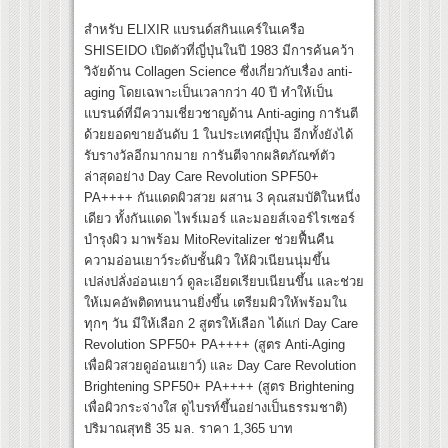
สำหรับ ELIXIR แบรนด์สกินแคร์ในเครือ
SHISEIDO เปิดตัวที่ญี่ปุ่นในปี 1983 มีการค้นคว้า
วิจัยด้าน Collagen Science ซึ่งเกี่ยวกับเรื่อง anti-
aging โดยเฉพาะเป็นเวลากว่า 40 ปี ทำให้เป็น
แบรนด์ที่มีความเชี่ยวชาญด้าน Anti-aging การันตี
ด้วยยอดขายอันดับ 1 ในประเทศญี่ปุ่น อีกทั้งยังได้
รับรางวัลอีกมากมาย การันตีจากผลิตภัณฑ์ตัว
ล่าสุดอย่าง Day Care Revolution SPF50+
PA++++ กันแดดผิวสวย ผสาน 3 คุณสมบัติในหนึ่ง
เดียว ทั้งกันแดด ไพร์เมอร์ และมอยส์เจอร์ไรเซอร์
บำรุงผิว มาพร้อม MitoRevitalizer ช่วยฟื้นคืน
ความอ่อนเยาว์ระดับชั้นผิว ให้ผิวเนียนนุ่มขึ้น
เปล่งปลั่งอ่อนเยาว์ ดูละเอียดเรียบเนียนขึ้น และช่วย
ให้เมคอัพติดทนนานยิ่งขึ้น เตรียมผิวให้พร้อมใน
ทุกๆ วัน มีให้เลือก 2 สูตรให้เลือก ได้แก่ Day Care
Revolution SPF50+ PA++++​ (สูตร Anti-Aging
เพื่อผิวสวยดูอ่อนเยาว์)​ และ Day Care Revolution
Brightening SPF50+ PA++++​ (สูตร Brightening
เพื่อผิวกระจ่างใส ดูไบรท์ขึ้นอย่างเป็นธรรมชาติ)
ปริมาณสุทธิ 35 มล. ราคา 1,365 บาท