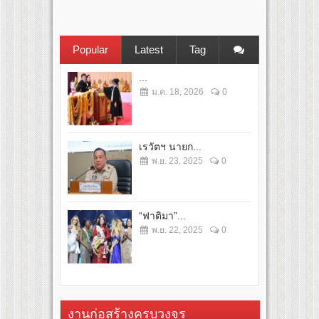
Popular
Latest
Tag
...
ม.ค. 18, 2026
0
เรวัตฯ นายก...
พ.ย. 23, 2025
0
“ฟาติมา”...
พ.ย. 22, 2025
0
งานก่อสร้างครบวงจร