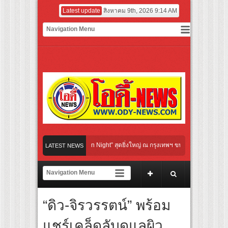
Latest update
สิงหาคม 9th, 2026 9:14 AM
ral Communication Night” สุดยิ่งใหญ่ ณ กรุงเทพฯ ขนทัพศิลปินชั้นนำ พร้อมกาล่าไนท์
LATEST NEWS
จังหวะแอโรบิกสุดมันส์ ในกิจกรรม “EM-ROBIC DANCE FOR MOM @BENCHASIRI PARK
สุดแห่งปีจาก NUUI Starathon 8.8 “บอส-โนอึล” เปิดประเดิมเคะ-เมะ สุดเซอร์ไพร้ส์วันแ
“ดิว-จิรวรรตน์” พร้อม
ิดเกมใหม่ในวงการการศึกษา เปิดตัว “SCA PLUS” แพลตฟอร์มการเรียนรู้ “Creative Arts 
อดการลงทุนในธุรกิจการศึกษากว่า 100 ล้านบาท
แชร์เคล็ดลับดูแลผิว