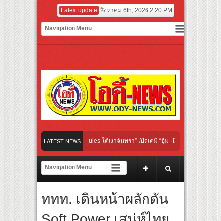
Latest update
สิงหาคม 6th, 2026 2:20 PM
riginal “Under Her Rules ใต้เงาจันทรา” เปิดเคมี “อุ้ม–มีนา” ประกบคู่ครั้งสำคัญ ชวนแ
LATEST NEWS
ชวนคนไทย “เลิกอาย เลิกเงียบ เลิกชะล่าใจ” เรื่อง HPV ในแคมเปญ “HPV ไม่เป็นไร…ไม่ได้”
กเสียงเชียร์ สู่ทีมชาติไทย ชวนแฟนลูกยางใกล้ชิดนักตบสาวทีมชาติไทย 15 ส.ค.นี้
ททท. เดินหน้าผลักดัน
รรมฝาผนังระดับโลก “ปู่ม่านย่าม่าน” เรียนรู้นวัตกรรมผักเชียงดาใน “หอมแผ่นดินฯ”
Soft Power เสน่ห์ไทย
ตร์ฟอร์มยักษ์ ‘คุณยายวรนาฏ’ (INHERIT) เตรียมคายตะขาบหนังไทยในรอบปฐมทัศน์โลก