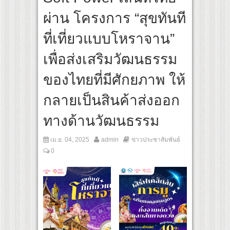
สุดชีวิต โกนหัวรับบทแม่ชี นำทีมนักแสดงประชันความสยอง!
ผ่าน โครงการ “สุขทันที
riginal “Under Her Rules ใต้เงาจันทรา” เปิดเคมี “อุ้ม–มีนา” ประกบคู่ครั้งสำคัญ ชวนแ
ที่เที่ยวแบบโหราจาน”
เพื่อส่งเสริมวัฒนธรรม
ของไทยที่มีศักยภาพ ให้
กลายเป็นสินค้าส่งออก
ทางด้านวัฒนธรรม
เม.ย. 04, 2025
admin
ข่าวประชาสัมพันธ์
0