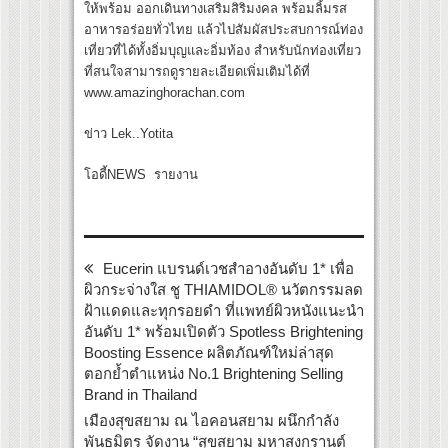
ให้พร้อม ออกเดินทางเสริมสิริมงคล พร้อมลิ้มรส
อาหารอร่อยทั่วไทย แล้วไปสัมผัสประสบการณ์ท่อง
เที่ยวที่ได้ทั้งอิ่มบุญและอิ่มท้อง สำหรับนักท่องเที่ยว
ที่สนใจสามารถดูรายละเอียดเพิ่มเติมได้ที่
www.amazinghorachan.com
ข่าว Lek..Yotita
โอดี้NEWS รายงาน
Eucerin แบรนด์เวชสำอางอันดับ 1* เพื่อ
ผิวกระจ่างใส ชู THIAMIDOL® นวัตกรรมลด
ฝ้าแดดและทุกรอยดำ ที่แพทย์ผิวหนังแนะนำ
อันดับ 1* พร้อมเปิดตัว Spotless Brightening
Boosting Essence ผลิตภัณฑ์ใหม่ล่าสุด
ตอกย้ำตำแหน่ง No.1 Brightening Selling
Brand in Thailand
เมืองสุขสยาม ณ ไอคอนสยาม ผนึกกำลัง
พันธมิตร จัดงาน “สุขสยาม มหาสงกรานต์