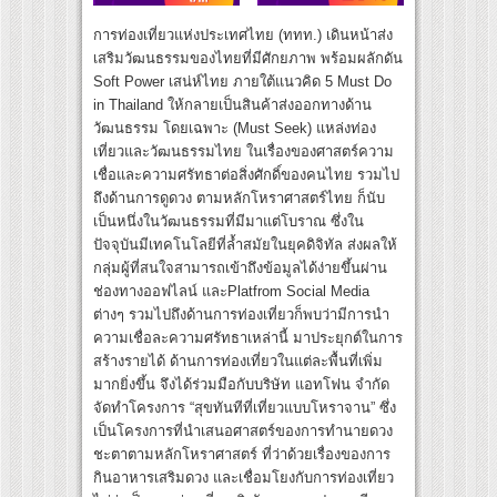
การท่องเที่ยวแห่งประเทศไทย (ททท.) เดินหน้าส่ง
เสริมวัฒนธรรมของไทยที่มีศักยภาพ พร้อมผลักดัน
Soft Power เสน่ห์ไทย ภายใต้แนวคิด 5 Must Do
in Thailand ให้กลายเป็นสินค้าส่งออกทางด้าน
วัฒนธรรม โดยเฉพาะ (Must Seek) แหล่งท่อง
เที่ยวและวัฒนธรรมไทย ในเรื่องของศาสตร์ความ
เชื่อและความศรัทธาต่อสิ่งศักดิ์ของคนไทย รวมไป
ถึงด้านการดูดวง ตามหลักโหราศาสตร์ไทย ก็นับ
เป็นหนึ่งในวัฒนธรรมที่มีมาแต่โบราณ ซึ่งใน
ปัจจุบันมีเทคโนโลยีที่ล้ำสมัยในยุคดิจิทัล ส่งผลให้
กลุ่มผู้ที่สนใจสามารถเข้าถึงข้อมูลได้ง่ายขึ้นผ่าน
ช่องทางออฟไลน์ และPlatfrom Social Media
ต่างๆ รวมไปถึงด้านการท่องเที่ยวก็พบว่ามีการนำ
ความเชื่อละความศรัทธาเหล่านี้ มาประยุกต์ในการ
สร้างรายได้ ด้านการท่องเที่ยวในแต่ละพื้นที่เพิ่ม
มากยิ่งขึ้น จึงได้ร่วมมือกับบริษัท แอทโฟน จำกัด
จัดทำโครงการ “สุขทันทีที่เที่ยวแบบโหราจาน” ซึ่ง
เป็นโครงการที่นำเสนอศาสตร์ของการทำนายดวง
ชะตาตามหลักโหราศาสตร์ ที่ว่าด้วยเรื่องของการ
กินอาหารเสริมดวง และเชื่อมโยงกับการท่องเที่ยว