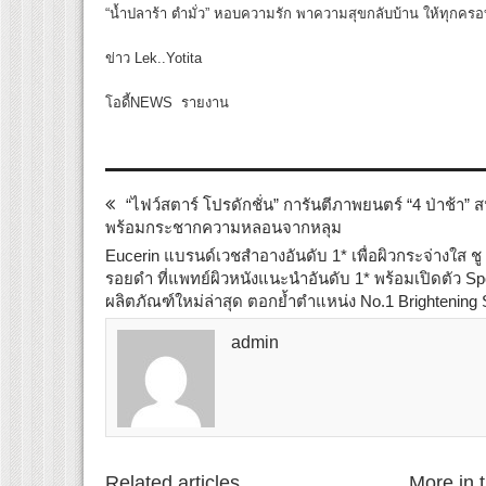
“น้ำปลาร้า ตำมั่ว” หอบความรัก พาความสุขกลับบ้าน ให้ทุกครอบ
ข่าว Lek..Yotita
โอดี้NEWS รายงาน
“ไฟว์สตาร์ โปรดักชั่น” การันตีภาพยนตร์ “4 ป่าช้า” 
พร้อมกระชากความหลอนจากหลุม
Eucerin แบรนด์เวชสำอางอันดับ 1* เพื่อผิวกระจ่างใ
รอยดำ ที่แพทย์ผิวหนังแนะนำอันดับ 1* พร้อมเปิดตัว Sp
ผลิตภัณฑ์ใหม่ล่าสุด ตอกย้ำตำแหน่ง No.1 Brightening S
admin
Related articles
More in 