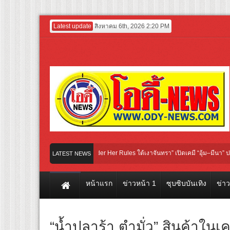
Latest update
สิงหาคม 6th, 2026 2:20 PM
งซีรีส์ iQIYI Original “Under Her Rules ใต้เงาจันทรา” เปิดเคมี “อุ้ม–มีนา” ประกบคู่ค
LATEST NEWS
างแรก! ภาพยนตร์ฟอร์มยักษ์ ‘คุณยายวรนาฏ’ (INHERIT) เตรียมคายตะขาบหนังไทยในรอบ
หน้าแรก
ข่าวหน้า 1
ซุบซิบบันเทิง
ข่า
“น้ำปลาร้า ตำมั่ว” สินค้าในเ