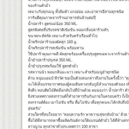
ของร้านตำมั่ว
เหมาะกับทุกเมนู ทั้งส้มตำ แกงอ่อม และอาหารอีสานทุกชนิด
การันตีคุณภาพจากร้านอาหารพันล้านต่อปี
น้ำปลาร้า สูตรแม่น้อย 350 ML.
สูตรพิเศษที่ปรับรสชาติเข้มข้น หอมกลิ่นปลาร้าแท้ๆ
ขนาดกะทัดรัด เหมาะสำหรับครัวเรือนทั่วไป
น้ำพริกปลาร้าบองผัดสุก 160 g.
น้ำพริกปลาร้ารสเข้มข้น พร้อมทาน
ใช้ปลาร้าคุณภาพดี ผัดสุกพร้อมเครื่องปรุงสูตรเฉพาะจากร้านตำม
น้ำยำปลาร้าปรุงรส 350 ML.
น้ำยำปรุงรสพร้อมใช้ สูตรตำมั่ว
รสหวานนัว หอมกลิ่นมะนาว เหมาะสำหรับเมนูยำทุกชนิด
ด้าน หนุ่มแอมป์ พีรวัศ ขอเป็นตัวแทนกล่าวถึงงานในครั้งนี้ว่า
จะได้เห็นบรรยากาศของผู้คนเดินทางกลับภูมิลำเนาของตัวเอง เพื
สิ่งดีๆ หอบติดไม้ติดมือกลับไปที่บ้านด้วย ผมมองว่า น้ำปลาร้า ตำมั
ยิ่งช่วงเทศกาลสงกรานต์ก็ทำอาหารกินกันภายในครอบครัว ก็เป็
สงกรานต์ต้อง เมาไม่ขับ หรือ ดื่มไม่ขับ เพื่อทุกคนจะได้กลับ
สุขครับ”
ส่วนใครที่สนใจอยาก “หอบความรัก พาความสุขกลับบ้าน” ด้วย “น
ซื้อได้ที่สามารถหาซื้อผลิตภัณต์ภายใต้แบรนด์ตำมั่ว ได้ที่ห้าง
ลาวญวน ทุกสาขาทั่วประเทศกว่า 100 สาขา