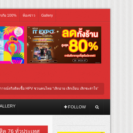
ิรภัย 100%
ห้องข่าว
Gallery
ติดเชื้อ HPV ชวนคนไทย “เลิกอาย เลิกเงียบ เลิกชะล่าใจ” เรื่อง HPV ในแคมเปญ “HPV ไม่เ
วรับบทแม่ชี นำทีมนักแสดงประชันความสยอง!
ALLERY
FOLLOW
วสิค 76 ทั่วประเทศ