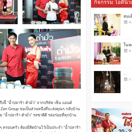
กิจกรรม โอดี้นิวส
สมเด
ส.
ในหล
ส.
...
ก.
งนี้ “น้ำปลาร้า ตำมั่ว” จากบริษัท เซ็น แอนด์
ือ Zen Group ขอเป็นส่วนหนึ่งที่จะส่งคุณๆ กลับบ้าน
น้ำปลาร้า ตำมั่ว” รสชาติดี รสอร่อยที่ทุกบ้าน
ุกๆ ครอบครัว ต้องมีติดบ้านไว้เป็นประจำ “น้ำปลาร้า