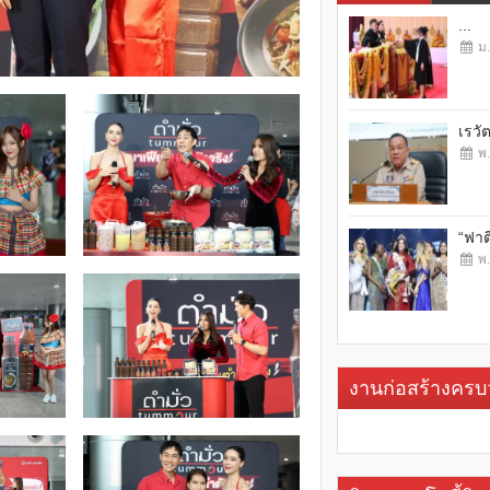
...
ม.
เรวั
พ.
“ฟาต
พ.
งานก่อสร้างคร