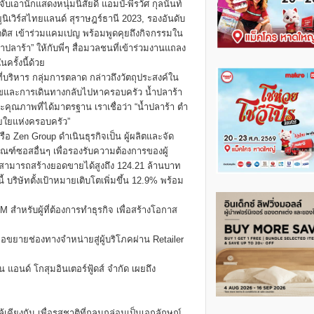
เอานักแสดงหนุ่มนิสัยดี แอมป์-พีรวัศ กุลนันท์
ูนิเวิร์สไทยแลนด์ สุราษฎร์ธานี 2023, รองอันดับ
์ตติส เข้าร่วมแคมเปญ พร้อมพูดคุยถึงกิจกรรมใน
าร้า” ให้กับพี่ๆ สื่อมวลชนที่เข้าร่วมงานแถลง
ครั้งนี้ด้วย
ี่บริหาร กลุ่มการตลาด กล่าวถึงวัตถุประสงค์ใน
ุขและการเดินทางกลับไปหาครอบครัว น้ำปลาร้า
ละคุณภาพที่ได้มาตรฐาน เราเชื่อว่า “น้ำปลาร้า ตำ
ายใยแห่งครอบครัว”
ครือ Zen Group ดำเนินธุรกิจเป็น ผู้ผลิตและจัด
ณฑ์ซอสอื่นๆ เพื่อรองรับความต้องการของผู้
ทสามารถสร้างยอดขายได้สูงถึง 124.21 ล้านบาท
ริษัทตั้งเป้าหมายเติบโตเพิ่มขึ้น 12.9% พร้อม
ำหรับผู้ที่ต้องการทำธุรกิจ เพื่อสร้างโอกาส
ขยายช่องทางจำหน่ายสู่ผู้บริโภคผ่าน Retailer
น แอนด์ โกสุมอินเตอร์ฟู้ดส์ จำกัด เผยถึง
เคียงกัน เพื่อรสชาติที่กลมกล่อมเป็นเอกลักษณ์