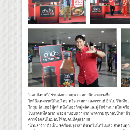
“แอมป์-เจนนี่” ร่วมส่งความสุข ณ สถานีกลางบางซื่อ
ใกล้ถึงเทศกาลปีใหม่ไทย หรือ เทศกาลสงกรานต์ อีกไม่กี่วันที่จะถึ
โกสุม อินเตอร์ฟู๊ดส์ หนึ่งในธุรกิจผู้ผลิตและผู้จัดจำหน่ายในเคร
ไปหาคนที่คุณรัก พร้อม “หอบความรัก พาความสุขกลับบ้าน” ด้วย “
ควรซื้อกลับไปมอบให้กับคนที่คุณรัก!!!!
“น้ำปลาร้า” ถือเป็น “เครื่องปรุงรส” ที่ขาดไม่ได้ไปแล้ว สำหรับท