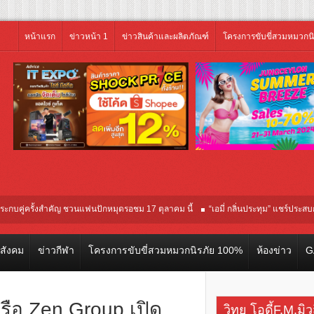
หน้าแรก
ข่าวหน้า 1
ข่าวสินค้าและผลิตภัณฑ์
โครงการขับขี่สวมหมวกน
รั้งสำคัญ ชวนแฟนปักหมุดรอชม 17 ตุลาคม นี้
“เอมี่ กลิ่นประทุม” แชร์ประสบการณ์จริง
ปฐมทัศน์โลก ณ เทศกาลภาพยนตร์นานาชาติโตรอนโต “จุ๋ย วรัทยา” ทุ่มสุดชีวิต โกนหั
วสังคม
ข่าวกีฬา
โครงการขับขี่สวมหมวกนิรภัย 100%
ห้องข่าว
G
ครือ Zen Group เปิด
วิทยุ โอดี้F.M.มิ