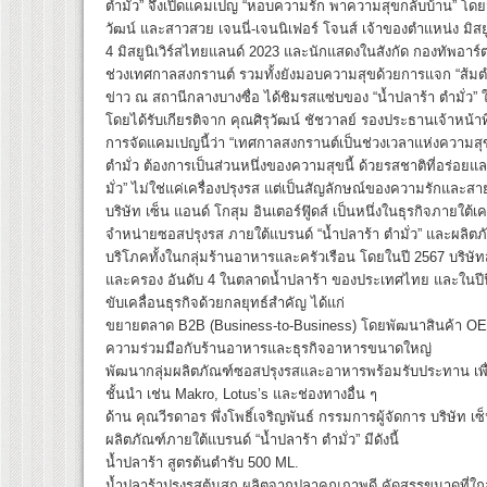
ตำมั่ว” จึงเปิดแคมเปญ “หอบความรัก พาความสุขกลับบ้าน” โดยจับ
วัฒน์ และสาวสวย เจนนี่-เจนนิเฟอร์ โจนส์ เจ้าของตำแหน่ง มิสย
4 มิสยูนิเวิร์สไทยแลนด์ 2023 และนักแสดงในสังกัด กองทัพอาร
ช่วงเทศกาลสงกรานต์ รวมทั้งยังมอบความสุขด้วยการแจก “ส้มตำปล
ข่าว ณ สถานีกลางบางซื่อ ได้ชิมรสแซ่บของ “น้ำปลาร้า ตำมั่ว” ใน
โดยได้รับเกียรติจาก คุณศิรุวัฒน์ ชัชวาลย์ รองประธานเจ้าหน้าท
การจัดแคมเปญนี้ว่า “เทศกาลสงกรานต์เป็นช่วงเวลาแห่งความส
ตำมั่ว ต้องการเป็นส่วนหนึ่งของความสุขนี้ ด้วยรสชาติที่อร่อยแ
มั่ว” ไม่ใช่แค่เครื่องปรุงรส แต่เป็นสัญลักษณ์ของความรักและส
บริษัท เซ็น แอนด์ โกสุม อินเตอร์ฟู๊ดส์ เป็นหนึ่งในธุรกิจภายใต้เ
จำหน่ายซอสปรุงรส ภายใต้แบรนด์ “น้ำปลาร้า ตำมั่ว” และผลิตภั
บริโภคทั้งในกลุ่มร้านอาหารและครัวเรือน โดยในปี 2567 บริษั
และครอง อันดับ 4 ในตลาดน้ำปลาร้า ของประเทศไทย และในปีนี้ บ
ขับเคลื่อนธุรกิจด้วยกลยุทธ์สำคัญ ได้แก่
ขยายตลาด B2B (Business-to-Business) โดยพัฒนาสินค้า OEM ส
ความร่วมมือกับร้านอาหารและธุรกิจอาหารขนาดใหญ่
พัฒนากลุ่มผลิตภัณฑ์ซอสปรุงรสและอาหารพร้อมรับประทาน เพื่อ
ชั้นนำ เช่น Makro, Lotus’s และช่องทางอื่น ๆ
ด้าน คุณวีรดาอร พึ่งโพธิ์เจริญพันธ์ กรรมการผู้จัดการ บริษัท เซ็
ผลิตภัณฑ์ภายใต้แบรนด์ “น้ำปลาร้า ตำมั่ว” มีดังนี้
น้ำปลาร้า สูตรต้นตำรับ 500 ML.
น้ำปลาร้าปรุงรสต้มสุก ผลิตจากปลาคุณภาพดี คัดสรรขนาดที่ใกล้