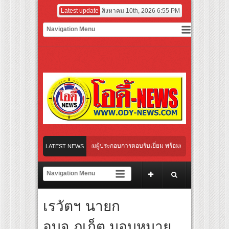
Latest update
สิงหาคม 10th, 2026 6:55 PM
ive & Go East” ปลื้มผู้ประกอบการตอบรับเยี่ยม พร้อมต่อยอดขายแพ็กเกจ Corporate กร
LATEST NEWS
ามแข่งวาบหวิวประชัน “แฟรงค์ ธนัตถ์ศรันย์” ทำยอดใน NUUI Starathon 8.8 วันที่ 2 คึกคั
ltural Communication Night” สุดยิ่งใหญ่ ณ กรุงเทพฯ ขนทัพศิลปินชั้นนำ พร้อมกาล่าไน
เรวัตฯ นายก
ับจังหวะแอโรบิกสุดมันส์ ในกิจกรรม “EM-ROBIC DANCE FOR MOM @BENCHASIRI PA
อบจ.ภูเก็ต มอบหมาย
ี่สุดแห่งปีจาก NUUI Starathon 8.8 “บอส-โนอึล” เปิดประเดิมเคะ-เมะ สุดเซอร์ไพร้ส์วั