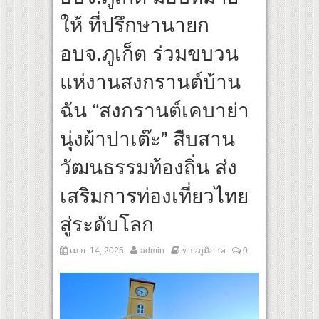
ive & Go East” ปลื้มผู้ประกอบการตอบรับเยี่ยม พร้อมต่อยอดขายแพ็กเกจ Corporate กร
ให้ ที่ปรึกษานายก
อบจ.ภูเก็ต ร่วมขบวน
แห่งานสงกรานต์บ้าน
ฉัน “สงกรานต์เคบาย่า
นุ่งผ้าปาเต๊ะ” สืบสาน
วัฒนธรรมท้องถิ่น ส่ง
เสริมการท่องเที่ยวไทย
สู่ระดับโลก
เม.ย. 14, 2025
admin
ข่าวภูมิภาค
0