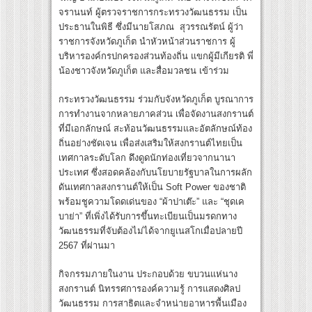
จรานนท์ ผู้ตรวจราชการกระทรวงวัฒนธรรม เป็น
ประธานในพิธี ซึ่งมีนายโสภณ สุวรรณรัตน์ ผู้ว่า
ราชการจังหวัดภูเก็ต นำหัวหน้าส่วนราชการ ผู้
บริหารองค์กรปกครองส่วนท้องถิ่น แขกผู้มีเกียรติ พี่
น้องชาวจังหวัดภูเก็ต และสื่อมวลชน เข้าร่วม
กระทรวงวัฒนธรรม ร่วมกับจังหวัดภูเก็ต บูรณาการ
การทำงานจากหลายภาคส่วน เพื่อจัดงานสงกรานต์
ที่มีเอกลักษณ์ สะท้อนวัฒนธรรมและอัตลักษณ์ท้อง
ถิ่นอย่างชัดเจน เพื่อส่งเสริมให้สงกรานต์ไทยเป็น
เทศกาลระดับโลก ดึงดูดนักท่องเที่ยวจากนานา
ประเทศ ซึ่งสอดคล้องกับนโยบายรัฐบาลในการผลัก
ดันเทศกาลสงกรานต์ให้เป็น Soft Power ของชาติ
พร้อมชูความโดดเด่นของ “ผ้าปาเต๊ะ” และ “ชุดเค
บาย่า” ที่เพิ่งได้รับการขึ้นทะเบียนเป็นมรดกทาง
วัฒนธรรมที่จับต้องไม่ได้จากยูเนสโกเมื่อปลายปี
2567 ที่ผ่านมา
กิจกรรมภายในงาน ประกอบด้วย ขบวนแห่นาง
สงกรานต์ นิทรรศการองค์ความรู้ การแสดงศิลป
วัฒนธรรม การสาธิตและจำหน่ายอาหารพื้นเมือง