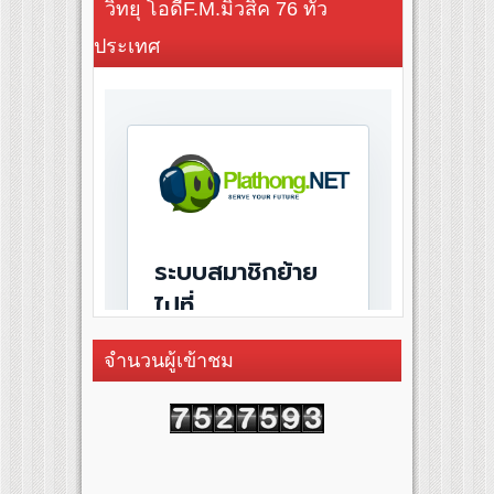
วิทยุ โอดี้F.M.มิวสิค 76 ทั่ว
ประเทศ
จำนวนผู้เข้าชม