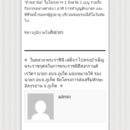
“ยำหย่านัด” ในโครงการ 1 จังหวัด 1 เมนู รวมถึง
กิจกรรมทางศาสนา อาทิ การทำบุญตักบาตร และ
พิธีรดน้ำขอพรผู้สูงอายุ บริเวณซอยรมณีย์ในวันถัด
ไป
#ข่าวภูมิภาคโอดี้NEWS
ในหลวง-พระราชินี เสด็จฯ ไปทรงบำเพ็ญ
พระราชกุศลในการพระราชพิธีสงกรานต์
เรวัตฯ นายก อบจ.ภูเก็ต มอบหมายให้ รอง
นายก อบจ.ภูเก็ต จัดโครงการส่งเสริมทักษะ
อัลกุรอาน จ.ภูเก็ต
admin