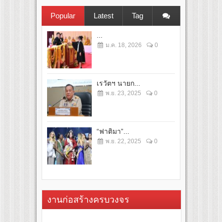
Popular
Latest
Tag
...
ม.ค. 18, 2026
0
เรวัตฯ นายก...
พ.ย. 23, 2025
0
“ฟาติมา”...
พ.ย. 22, 2025
0
งานก่อสร้างครบวงจร