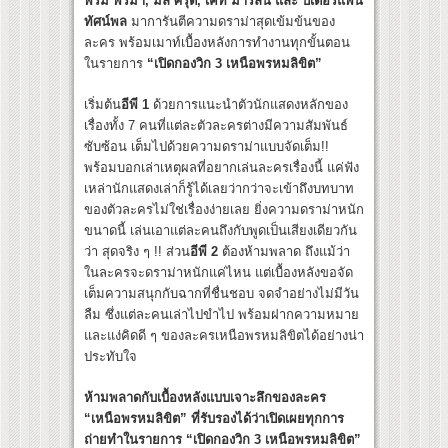
พริม พริมา, มิล ศรุต, เคท มาริลิน และ ปีเตอร์แพน
ทัศน์พล
มาการันตีความดราม่าสุดเข้มข้นของ
ละคร พร้อมเมาท์เบื้องหลังการทำงานทุกขั้นตอน
ในรายการ
“เปิดกองวิก 3 เหนือพรหมลิขิต”
เริ่มต้น
อีพี 1
ด้วยการแนะนำตัวนักแสดงหลักของ
เรื่องทั้ง 7 คนที่แต่ละตัวละครต่างมีความสัมพันธ์
ซับซ้อน เต็มไปด้วยความดราม่าแบบจัดเต็ม!!
พร้อมบอกเล่าเหตุผลที่อยากเล่นละครเรื่องนี้ แค่ฟัง
เหล่านักแสดงเล่าก็รู้ได้เลยว่ากว่าจะเข้าถึงบทบาท
ของตัวละครไม่ใช่เรื่องง่ายเลย ยิ่งความดราม่าหนัก
ขนาดนี้ เล่นเอาแต่ละคนถึงกับพูดเป็นเสียงเดียวกัน
ว่า สุดจริง ๆ !! ส่วน
อีพี 2
ต้องห้ามพลาด ถึงแม้ว่า
ในละครจะดราม่าหนักแค่ไหน แต่เบื้องหลังขอจัด
เต็มความสนุกกับฉากที่ชื่นชอบ จดจำอย่างไม่มีวัน
ลืม ซึ่งแต่ละคนเล่าไปขำไป พร้อมฝากความหมาย
และแง่คิดดี ๆ ของละครเหนือพรหมลิขิตได้อย่างน่า
ประทับใจ
ห้ามพลาดกับเบื้องหลังแบบเจาะลึกของละคร
“เหนือพรหมลิขิต” ที่รับรองได้ว่าเปิดเผยทุกการ
ถ่ายทำในรายการ “เปิดกองวิก 3 เหนือพรหมลิขิต”