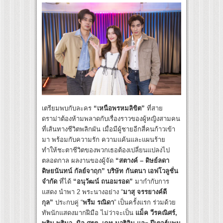
เตรียมพบกับละคร
“เหนือพรหมลิขิต”
ที่สาย
ดราม่าต้องห้ามพลาดกับเรื่องราวของผู้หญิงสามคน
ที่เส้นทางชีวิตพลิกผัน เมื่อมีผู้ชายอีกสี่คนก้าวเข้า
มา พร้อมกับความรัก ความแค้นและแผนร้าย
ทำให้ชะตาชีวิตของพวกเธอต้องเปลี่ยนแปลงไป
ตลอดกาล ผลงานของผู้จัด
“สตางค์ – ดิษย์ลดา
ดิษยนันทน์ กัลย์จาฤก”
บริษัท กันตนา เอฟโวลูชั่น
จำกัด
ที่ได้
“อนุวัฒน์ ถนอมรอด”
มากำกับการ
แสดง นำพา 2 พระนางอย่าง “
มาสุ จรรยางค์ดี
กุล”
ประกบคู่ “
พรีม รณิดา
” เป็นครั้งแรก ร่วมด้วย
ทัพนักแสดงมากฝีมือ ไม่ว่าจะเป็น
แม็ค วีรคณิศร์,