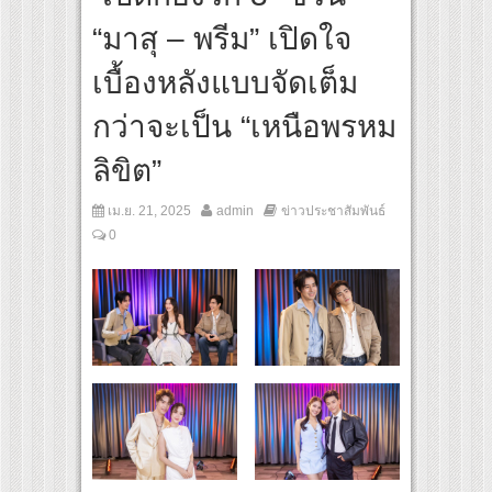
ลุกกระแส ผิวโชกุ ผิวโชว์ได้ ตอบโจทย์คนรุ่นใหม่
“มาสุ – พรีม” เปิดใจ
ปิดเกมใหม่ในวงการการศึกษา เปิดตัว “SCA PLUS” แพลตฟอร์มการเรียนรู้ “Creative Arts
อดการลงทุนในธุรกิจการศึกษากว่า 100 ล้านบาท
เบื้องหลังแบบจัดเต็ม
กว่าจะเป็น “เหนือพรหม
ลิขิต”
เม.ย. 21, 2025
admin
ข่าวประชาสัมพันธ์
0