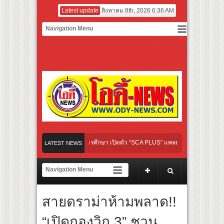
Latest update
สิงหาคม 8th, 2026 6:36 AM
ปิดเกมใหม่ในวงการการศึกษา เปิดตัว “SCA PLUS” แพลตฟอร์มการเรียนรู้ “Creative Arts
LATEST NEWS
อดการลงทุนในธุรกิจการศึกษากว่า 100 ล้านบาท
ส้นทางจาการ์ตา-กรุงเทพฯ เสริม Air Connectivity ดึงนักท่องเที่ยวคุณภาพจากอินโดนีเซีย
ทย เตรียมเดบิวต์ลงซีรีย์แนวตั้ง พร้อมเขย่าวงการบันเทิงยุคดิจิทัล
สายดราม่าห้ามพลาด!!
ม่ “Your Candy” พร้อมเสิร์ฟ MV สดใส ได้ “ต้าเหนิง” และ “ณิชา” ร่วมเติมสีสัน
“เปิดกองวิก 3” ชวน