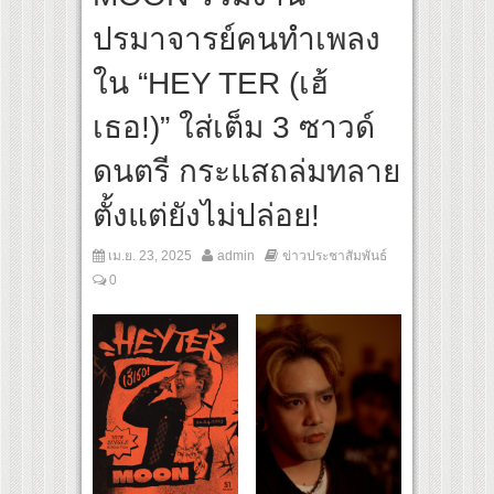
่า” ปลุกกระแส ผิวโชกุ ผิวโชว์ได้ ตอบโจทย์คนรุ่นใหม่
ปรมาจารย์คนทำเพลง
OUP เปิดเกมใหม่ในวงการการศึกษา เปิดตัว “SCA PLUS” แพลตฟอร์มการเรียนรู้ “Creative
อดการลงทุนในธุรกิจการศึกษากว่า 100 ล้านบาท
ใน “HEY TER (เฮ้
เธอ!)” ใส่เต็ม 3 ซาวด์
ดนตรี กระแสถล่มทลาย
ตั้งแต่ยังไม่ปล่อย!
เม.ย. 23, 2025
admin
ข่าวประชาสัมพันธ์
0