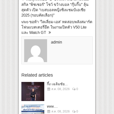
สกิล “พิชเชอร์” โชว์ ขว้างบอล “กุ๊บกิ๊บ” ลุ้น
สุดตัว เปิด “เบสบอลหญิงชิงแชมป์เอเชีย
2025 (รอบคัดเลือก)”
vivo ขอท้า ‘วิลเลี่ยม-เอส’ ทดสอบพลังสมาร์ต
โฟนแบตเตอรี่อึด ในงานเปิดตัว V50 Lite
และ Watch GT
admin
Related articles
กึ้ง เฉลิมชัย...
ส.ค. 08, 2026
0
ททท....
ส.ค. 08, 2026
0