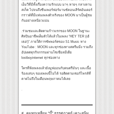
เอ็มวีที่มีทั้งเรื่องความรักแบบ มาๆ หายๆ กลางลาน
สเก็ต ไปจนถึงซีนเพอร์ฟอร์มานซ์คอนเสิร์ตอันเดอร์
กราวด์ที่มีแฟนเพลงตัวจริงของ MOON มาเป็นผู้ชม
กันอย่างเหนียวแน่น
.ร่วมชมและติดตามก้าวแรกของ MOON ในฐานะ
ศิลปินอาชีพเต็มตัวได้แล้วในเพลง “HEY TER (เฮ้
เธอ!)” ภายใต้การซัพพอร์ตของ S1 Music ทาง
YouTube : MOON และทุกช่องทางสตรีมมิ่ง รวมถึง
อัปเดตทุกกิจกรรมผ่านโซเชียลมีเดีย
lostboyinternet ทุกช่องทาง
ใครที่ฟังเพลงแล้วยังมูฟออนกับดนตรีมันๆ และเนื้อ
ร้องแสบๆ ของเพลงนี้ไม่ได้ รอติดตามเซอร์ไพรส์ที่
คาดไม่ถึงในเดือนพฤษภาคมได้เลย
.
คมทุกเหลี่ยม “บี้” ธรรศภาคย์ เคาะสนิม