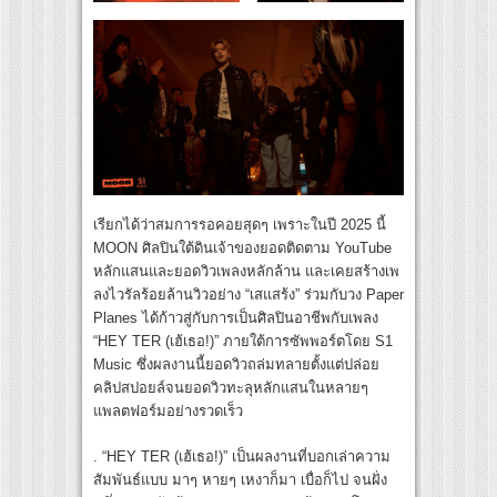
เรียกได้ว่าสมการรอคอยสุดๆ เพราะในปี 2025 นี้
MOON ศิลปินใต้ดินเจ้าของยอดติดตาม YouTube
หลักแสนและยอดวิวเพลงหลักล้าน และเคยสร้างเพ
ลงไวรัลร้อยล้านวิวอย่าง “เสแสร้ง” ร่วมกับวง Paper
Planes ได้ก้าวสู่กับการเป็นศิลปินอาชีพกับเพลง
“HEY TER (เฮ้เธอ!)” ภายใต้การซัพพอร์ตโดย S1
Music ซึ่งผลงานนี้ยอดวิวถล่มทลายตั้งแต่ปล่อย
คลิปสปอยล์จนยอดวิวทะลุหลักแสนในหลายๆ
แพลตฟอร์มอย่างรวดเร็ว
. “HEY TER (เฮ้เธอ!)” เป็นผลงานที่บอกเล่าความ
สัมพันธ์แบบ มาๆ หายๆ เหงาก็มา เบื่อก็ไป จนฝั่ง