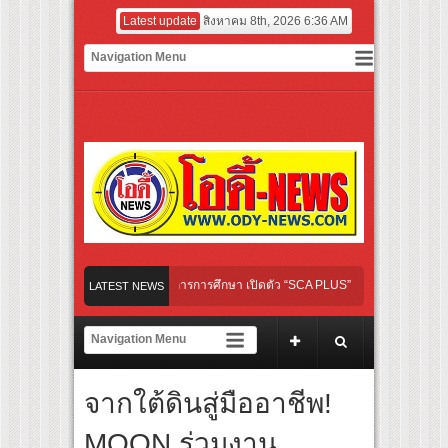
Latest update
สิงหาคม 8th, 2026 6:36 AM
OUP เปิดเกมใหม่ในวงการการศึกษา เปิดตัว “SCA PLUS” แพลตฟอร์มการเรียนรู้ “Creative
LATEST NEWS
อดการลงทุนในธุรกิจการศึกษากว่า 100 ล้านบาท
es เส้นทางจาการ์ตา-กรุงเทพฯ เสริม Air Connectivity ดึงนักท่องเที่ยวคุณภาพจากอินโดนี
กของไทย เตรียมเดบิวต์ลงซีรีย์แนวตั้ง พร้อมเขย่าวงการบันเทิงยุคดิจิทัล
จากใต้ดินสู่มืออาชีพ!
กิลใหม่ “Your Candy” พร้อมเสิร์ฟ MV สดใส ได้ “ต้าเหนิง” และ “ณิชา” ร่วมเติมสีสัน
MOON ร่วมงาน