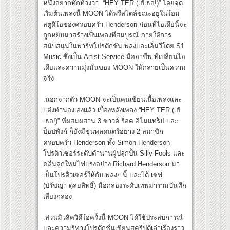
หนึ่งอยากทักท้วงว่า “HEY TER (เฮ้เธอ!)” โดยจุด
เริ่มต้นเพลงนี้ MOON ได้ฟรีสไตล์ขณะอยู่ในโฮม
สตูดิโอของครอบครัว Henderson ก่อนที่ไอเดียนี้จะ
ถูกหยิบมาสร้างเป็นเพลงที่สมบูรณ์ ภายใต้การ
สนับสนุนในพาร์ทโปรดักชั่นเพลงและเอ็มวีโดย S1
Music ซึ่งเป็น Artist Service มืออาชีพ ที่เปลี่ยนไอ
เดียและความมุ่งมั่นของ MOON ให้กลายเป็นความ
จริง
.นอกจากตัว MOON จะเป็นคนเขียนเนื้อเพลงและ
แต่งทำนองเองแล้ว เบื้องหลังเพลง “HEY TER (เฮ้
เธอ!)” ที่ผสมผสาน 3 ซาวด์ ร็อค อีโมแทร็ป และ
ป็อปพังก์ ก็ยังมีขุนพลดนตรีอย่าง 2 สมาชิก
ครอบครัว Henderson ทั้ง Simon Henderson
โปรดิวเซอร์ระดับตำนานผู้ปลุกปั้น Silly Fools และ
คลื่นลูกใหม่ไฟแรงอย่าง Richard Henderson มา
เป็นโปรดิวเซอร์ให้กับเพลงๆ นี้ และได้ เซฟ
(ปรัชญา ดุลยสิทธิ์) มือกลองระดับเทพมาร่วมบันทึก
เสียงกลอง
.ส่วนมิวสิควิดีโอครั้งนี้ MOON ได้ใช้ประสบการณ์
และความรู้ทางโปรดักชั่นเขียนสคริปต์เล่าเรื่องราว