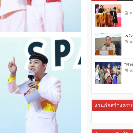
...
ม.
เรวั
พ.
“ฟาต
พ.
งานก่อสร้างคร