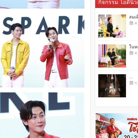
กิจกรรม โอดี้นิวส
สมเด
ส.
ในหล
ส.
...
ก.