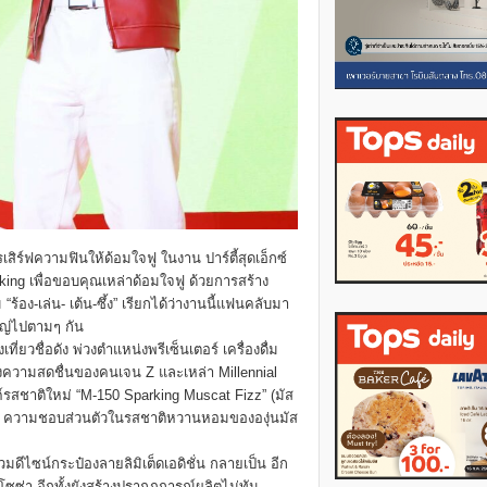
เสิร์ฟความฟินให้ด้อมใจฟู ในงาน ปาร์ตี้สุดเอ็กซ์
arking เพื่อขอบคุณเหล่าด้อมใจฟู ด้วยการสร้าง
้อง-เล่น- เต้น-ซึ้ง” เรียกได้ว่างานนี้แฟนคลับมา
ญ่ไปตามๆ กัน
่ยวชื่อดัง พ่วงตำแหน่งพรีเซ็นเตอร์ เครื่องดื่ม
มพลังความสดชื่นของคนเจน Z และเหล่า Millennial
สชาติใหม่ “M-150 Sparking Muscat Fizz” (มัส
าน ความชอบส่วนตัวในรสชาติหวานหอมขององุ่นมัส
วมดีไซน์กระป๋องลายลิมิเต็ดเอดิชั่น กลายเป็น อีก
โซซ่า อีกทั้งยังสร้างปรากฎการณ์ผลิตไม่ทัน