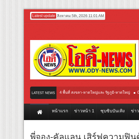
Latest update
สิงหาคม 5th, 2026 11:01 AM
ูมิ-หาดใหญ่
ป้าย 8×4 พื้นที่ สงขลา-หาดใหญ่และ รัฐภูมิ-หาดใหญ่
ป้าย 4*8ม. ห
LATEST NEWS
หน้าแรก
ข่าวหน้า 1
ซุบซิบบันเทิง
ข่า
พี่จอง-คัลแลน เสิร์ฟความฟินด