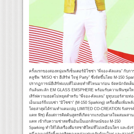
ครั้งแรกของสองหนุ่มพรีเซ็นเตอร์มิโซซ่า “พี่จอง-คัลแลน” กับการ
คลูชีพ “MISO ซ่า ฮีเสิร์ฟ ใจฟู Party” ซึ่งจัดขึ้นโดย M-150 Sp
ปรากฏการณ์ฮีเสิร์ฟแบบที่ไม่เคยทำที่ไหนมาก่อน จัดหนักจัดเต็ม “ร
กันล้นทะลัก EM GLASS EMSPHERE พร้อมรับความฟินชุดให
เสิร์ฟความฮอตไม่หยุดสำหรับ “พี่จอง-คัลแลน” ยูทุบเบอร์สายท่องเที
เอ็นเนอร์จีแบบซ่า “มิโซซ่า” (M-150 Sparking) เครื่องดื่มเพิ่
โดยล่าสุดได้ร่วมทำแคมเปญ LIMITED CO-CREATION รังสรรค์ร
แคท ฟิช) ตั้งแต่การคิดค้นสูตรที่เกิดจากแรงบันดาลใจผสมผส
แคท เข้ากับความซ่าสดชื่นอันเป็นเอกลักษณ์ของ M-150
Sparking ทำให้ได้เครื่องดื่มรสชาติใหม่ที่ไม่เหมือนใคร และยังร่
หนึ่งเอเนอร์จีดริ้งยอดฮิตของเหล่าแฟนคลับด้อมใจฟู และสาวกมิ