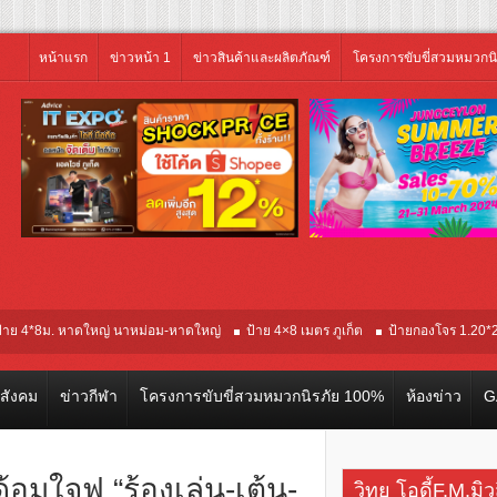
หน้าแรก
ข่าวหน้า 1
ข่าวสินค้าและผลิตภัณฑ์
โครงการขับขี่สวมหมวกน
าดใหญ่ นาหม่อม-หาดใหญ่
ป้าย 4×8 เมตร ภูเก็ต
ป้ายกองโจร 1.20*2.40 อินเด็ก 5
วสังคม
ข่าวกีฬา
โครงการขับขี่สวมหมวกนิรภัย 100%
ห้องข่าว
G
้อมใจฟู “ร้องเล่น-เต้น-
วิทยุ โอดี้F.M.มิ