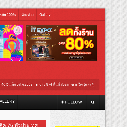
ิรภัย 100%
ห้องข่าว
Gallery
ส.ค.2569
ป้าย 8×4 พื้นที่ สงขลา-หาดใหญ่และ รัฐภูมิ-หาดใหญ่
ป้าย 8×4 พื้นที่ 
ALLERY
FOLLOW
วสิค 76 ทั่วประเทศ