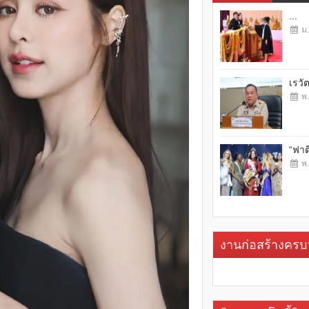
...
ม.
เรวั
พ.
“ฟาต
พ.
งานก่อสร้างคร