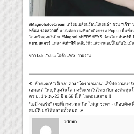
#MagnoliaIceCream
เตรียมเปลี่ยนร้อนให้เย็นฉ่ำ ชวน
“เก้า”
พร้อม รอดสวาสดิ์
มาส่งต่อความฟินกับกิจกรรม Pop-up พื้นที่แ
ไอศกรีมสุดพรีเมียม
#MagnoliaHERSHEYS
ก่อนใคร
จันทร์ที่
สยามสแควร์
แฟนๆ
#เก้าพีพี
เคลียร์คิวแล้วมาแฮปปี้ไปกับโมเม้
ข่าว Lek..Yotita โอดี้NEWS รายงาน
ห้างแตก! “เจ๊เกล” ควง “โดราเอมอน” เสิร์ฟความน
เอมอน” ใหญ่ที่สุดในโลก ครั้งแรกในไทย กับกองทัพหุ่นโ
ตร.ม. 1 พ.ค.-22 มิ.ย.68 นี้ ที่ ไอคอนสยาม!!!
“เอมี่-พอร์ช” เผยที่มาความสนิท ไม่ถูกชะตา - เกือบตัดเพ
สมบัติ ยกให้หลานทั้งหมด
admin