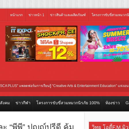
หน้าแรก
ข่าวหน้า 1
ข่าวสินค้าและผลิตภัณฑ์
โครงการขับขี่สวมหมวกน
S” แพลตฟอร์มการเรียนรู้ “Creative Arts & Entertainment Education” แห่งอนาคต พร้
หม่
วสังคม
ข่าวกีฬา
โครงการขับขี่สวมหมวกนิรภัย 100%
ห้องข่าว
G
“พีพี” ปุญญ์ปรีดี คุ้ม
วิทยุ โอดี้F.M.มิ