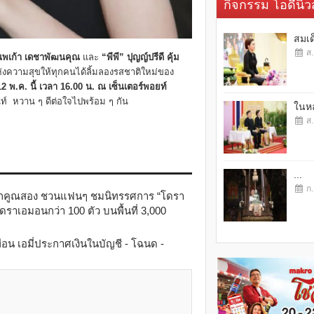
กิจกรรม โอดี้นิวส
สมเด
ส.
 นพเก้า เดชาพัฒนคุณ
และ
“พีพี” ปุญญ์ปรีดี คุ้ม
ห่งความสุขให้ทุกคนได้ลิ้มลองรสชาติใหม่ของ
 12 พ.ค. นี้ เวลา
16.00 น.
ณ เซ็นเตอร์พอยท์
นท์ หวาน ๆ ดีต่อใจไปพร้อม ๆ กัน
ในหล
ส.
...
ก.
่ารักคูณสอง ชวนแฟนๆ ชมนิทรรศการ “โดรา
ดราเอมอนกว่า 100 ตัว บนพื้นที่ 3,000
ื่อน เอมี่ประกาศเงินในบัญชี - โฉนด -