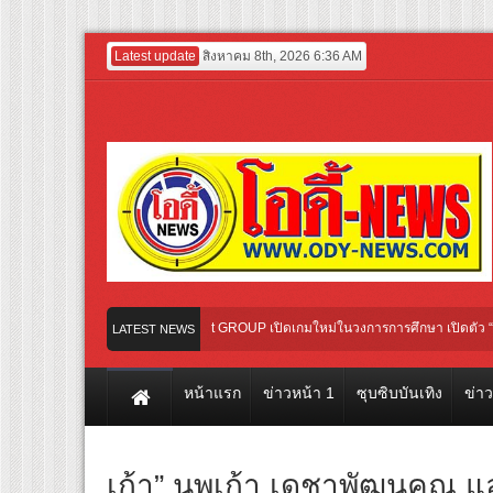
Latest update
สิงหาคม 8th, 2026 6:36 AM
จศิริ นำทัพ 411 Entertainment GROUP เปิดเกมใหม่ในวงการการศึกษา เปิดตัว “SCA PLU
LATEST NEWS
ูสความหอม อัปความชุ่มชื่น ชวน “ญาญ่า” ปลุกกระแส ผิวโชกุ ผิวโชว์ได้ ตอบโจทย์คนรุ่นใ
หน้าแรก
ข่าวหน้า 1
ซุบซิบบันเทิง
ข่า
เก้า” นพเก้า เดชาพัฒนคุณ และ 