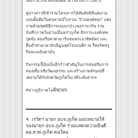
เพอรานากัน ที่สืบทอดมายาวนานกว่า 100 ปี
คู่บ่าวสาวที่เข้าร่วมโครงการได้สัมผัสพิธีแต่งงาน
แบบดั้งเดิมในคฤหาสน์โบราณ “บ้านหงษ์หยก” แต่ง
กายด้วยชุดพิธีการแบบบาบ๋า-เพอรานากัน ร่วม
บันทึกภาพในย่านเมืองเก่าภูเก็ต สักการะองค์เทพ
ปุดจ้อ ล่องเรือคาตามารันชมพระอาทิตย์ตก และ
ดื่มด่ำช่วงเวลาอันนีมูนสุดโรแมนติก ณ รีสอร์ทหรู
ริมทะเลอันดามัน
กิจกรรมนี้นับเป็นอีกก้าวสำคัญในการส่งเสริมการ
ท่องเที่ยวเชิงวัฒนธรรม และสร้างภาพลักษณ์ที่
งดงามให้กับจังหวัดภูเก็ตในเวทีระดับสากล
#ข่าวภูมิภาคโอดี้NEWS
เรวัตฯ นายก อบจ.ภูเก็ต มอบหมายให้
รองนายก อบจ.ภูเก็ต ร่วมแสดงความยินดี
ผอ.สวท.ภูเก็ต คนใหม่