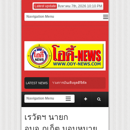
Latest update
สิงหาคม 7th, 2026 10:10 PM
ย์แนวตั้ง พร้อมเขย่าวงการบันเทิงยุคดิจิทัล
LATEST NEWS
เสิร์ฟ MV สดใส ได้ “ต้าเหนิง” และ “ณิชา” ร่วมเติมสีสัน
ชว์ได้ ตอบโจทย์คนรุ่นใหม่
เรวัตฯ นายก
เงาจันทรา” เปิดเคมี “อุ้ม–มีนา” ประกบคู่ครั้งสำคัญ ชวนแฟนปักหมุดรอชม 17 ตุลาคม นี้
อบจ.ภูเก็ต มอบหมาย
เลิกชะล่าใจ” เรื่อง HPV ในแคมเปญ “HPV ไม่เป็นไร…ไม่ได้”