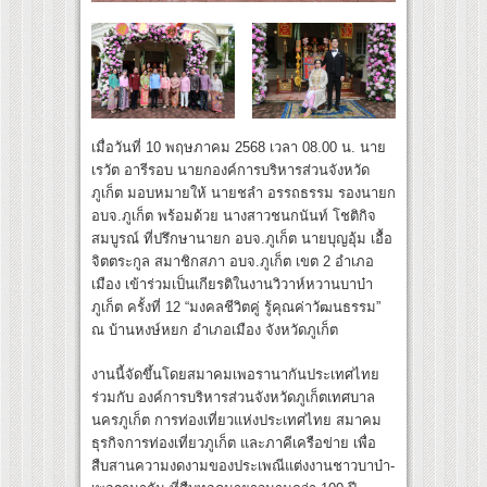
เมื่อวันที่ 10 พฤษภาคม 2568 เวลา 08.00 น. นาย
เรวัต อารีรอบ นายกองค์การบริหารส่วนจังหวัด
ภูเก็ต มอบหมายให้ นายชลำ อรรถธรรม รองนายก
อบจ.ภูเก็ต พร้อมด้วย นางสาวชนกนันท์ โชติกิจ
สมบูรณ์ ที่ปรึกษานายก อบจ.ภูเก็ต นายบุญอุ้ม เอื้อ
จิตตระกูล สมาชิกสภา อบจ.ภูเก็ต เขต 2 อำเภอ
เมือง เข้าร่วมเป็นเกียรติในงานวิวาห์หวานบาบ๋า
ภูเก็ต ครั้งที่ 12 “มงคลชีวิตคู่ รู้คุณค่าวัฒนธรรม”
ณ บ้านหงษ์หยก อำเภอเมือง จังหวัดภูเก็ต
งานนี้จัดขึ้นโดยสมาคมเพอรานากันประเทศไทย
ร่วมกับ องค์การบริหารส่วนจังหวัดภูเก็ตเทศบาล
นครภูเก็ต การท่องเที่ยวแห่งประเทศไทย สมาคม
ธุรกิจการท่องเที่ยวภูเก็ต และภาคีเครือข่าย เพื่อ
สืบสานความงดงามของประเพณีแต่งงานชาวบาบ๋า-