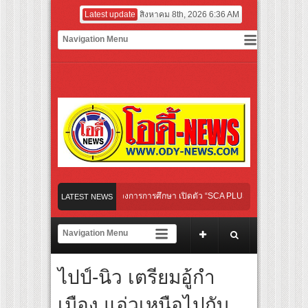
Latest update
สิงหาคม 8th, 2026 6:36 AM
 GROUP เปิดเกมใหม่ในวงการการศึกษา เปิดตัว “SCA PLUS” แพลตฟอร์มการเรียนรู้ “Creat
LATEST NEWS
อดการลงทุนในธุรกิจการศึกษากว่า 100 ล้านบาท
lines เส้นทางจาการ์ตา-กรุงเทพฯ เสริม Air Connectivity ดึงนักท่องเที่ยวคุณภาพจากอินโ
่แรกของไทย เตรียมเดบิวต์ลงซีรีย์แนวตั้ง พร้อมเขย่าวงการบันเทิงยุคดิจิทัล
ไปป์-นิว เตรียมอู้กำ
ิงเกิลใหม่ “Your Candy” พร้อมเสิร์ฟ MV สดใส ได้ “ต้าเหนิง” และ “ณิชา” ร่วมเติมสีส
เมือง แอ่วเหนือไปกับ