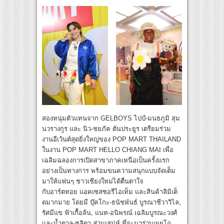
สองหนุ่มตัวแทนจาก GELBOYS ไปป์-มนธภูมิ สุม
นวรางกูร และ นิว-ชยภัค ตันประยูร เตรียมร่วม
งานอีเว้นต์สุดยิ่งใหญ่ของ POP MART THAILAND
ในงาน POP MART HELLO CHIANG MAI เพื่อ
เฉลิมฉลองการเปิดสาขาภาคเหนือเป็นครั้งแรก
อย่างเป็นทางการ พร้อมขนความสนุกแบบจัดเต็ม
มาให้แฟนๆ ชาวเชียงใหม่ได้ตื่นตาใจ
กับอาร์ตทอย แอคเซสซอรีไอเท็ม และสินค้าลิมิเต็
ดมากมาย โดยมี บุ๊คโกะ-ธนัชพันธ์ บูรณาชีวาวิไล,
รัศมีแข ฟ้าเกื้อล้น, แนท-อนิพรณ์ เฉลิมบูรณะวงศ์
และน้ำตาล-ชลิตา ส่วนเสน่ห์ ที่จะมาร่วมเผยโฉ