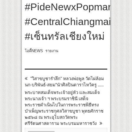
#PideNewxPopmartChi
#CentralChiangmai
#เซ็นทรัลเชียงใหม่
โอดี้NEWS รายงาน
"วิสาขบูชารำลึก" หลวงพ่อพูล วัดไผ่ล้อม
นก-บริพันธ์-สยม”นำศิลปินดาราไหว้ครู .....
พระบาทสมเด็จพระเจ้าอยู่หัว และสมเด็จ
พระนางเจ้า ฯ พระบรมราชินี เสด็จ
พระราชดำเนินไปในการพระราชพิธีทรง
บำเพ็ญพระราชกุศลวิสาขบูชา พุทธศักราช
๒๕๖๘ ณ พระอุโบสถวัดพระ
ศรีรัตนศาสดาราม พระบรมมหาราชวัง