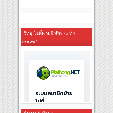
วิทยุ โอดี้F.M.มิวสิค 76 ทั่ว
ประเทศ