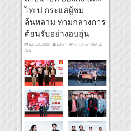
สุดชีวิต โกนหัวรับบทแม่ชี นำทีมนักแสดงประชันความสยอง!
ไทเป กระแสผู้ชม
inal “Under Her Rules ใต้เงาจันทรา” เปิดเคมี “อุ้ม–มีนา” ประกบคู่ครั้งสำคัญ ชวนแฟนปั
ล้นหลาม ท่ามกลางการ
ต้อนรับอย่างอบอุ่น
พ.ค. 14, 2025
admin
ข่าวประชาสัมพันธ์
0