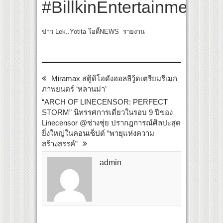
#BillkinEntertainment
ข่าว Lek..Yotita โอดี้NEWS รายงาน
Miramax สตูิดิโอดังฮอลลีวู้ดเตรียมรีเมก
ภาพยนตร์ ‘หลานม่า’
“ARCH OF LINECENSOR: PERFECT
STORM” นิทรรศการเดี่ยวในรอบ 9 ปีของ
Linecensor @ช่างชุ่ย ปรากฎการณ์ศิลปะสุด
ยิ่งใหญ่ในคอนเซ็ปต์ “พายุแห่งความ
สร้างสรรค์”
admin