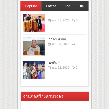
Popular
Latest
Tag
...
ม.ค. 18, 2026
0
เรวัตฯ นายก...
พ.ย. 23, 2025
0
“ฟาติมา”...
พ.ย. 22, 2025
0
งานก่อสร้างครบวงจร