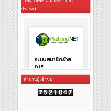
วิทยุ โอดี้F.M.มิวสิค 76 ทั่ว
ประเทศ
จำนวนผู้เข้าชม