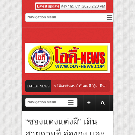
Latest update
สิงหาคม 6th, 2026 2:20 PM
inal “Under Her Rules ใต้เงาจันทรา” เปิดเคมี “อุ้ม–มีนา” ประกบคู่ครั้งสำคัญ ชวนแฟนปั
LATEST NEWS
คนไทย “เลิกอาย เลิกเงียบ เลิกชะล่าใจ” เรื่อง HPV ในแคมเปญ “HPV ไม่เป็นไร…ไม่ได้”
ยงเชียร์ สู่ทีมชาติไทย ชวนแฟนลูกยางใกล้ชิดนักตบสาวทีมชาติไทย 15 ส.ค.นี้
“ซองแดงแต่งผี” เดิน
ฝาผนังระดับโลก “ปู่ม่านย่าม่าน” เรียนรู้นวัตกรรมผักเชียงดาใน “หอมแผ่นดินฯ”
สายฉายที่ ฮ่องกง และ
ฟอร์มยักษ์ ‘คุณยายวรนาฏ’ (INHERIT) เตรียมคายตะขาบหนังไทยในรอบปฐมทัศน์โลก ณ 