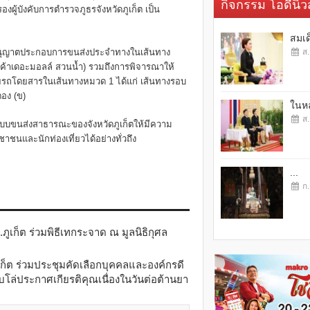
กิจกรรม โอดี้นิวส
องผู้บังคับการตำรวจภูธรจังหวัดภูเก็ต เป็น
สมเด
บอนุญาตประกอบการขนส่งประจำทางในเส้นทาง
ส.
สินค้าเดอะมอลล์ สวนน้ำ) รวมถึงการพิจารณาให้
ถโดยสารในเส้นทางหมวด 1 ได้แก่ เส้นทางรอบ
ตอง (ข)
ในหล
ส.
ระบบขนส่งสาธารณะของจังหวัดภูเก็ตให้มีความ
นและนักท่องเที่ยวได้อย่างทั่วถึง
...
ก.
เก็ต ร่วมพิธีเทกระจาด ณ มูลนิธิกุศล
ก็ต ร่วมประชุมคัดเลือกบุคคลและองค์กรดี
บโล่ประกาศเกียรติคุณเนื่องในวันต่อต้านยา