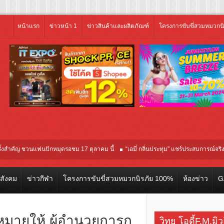
หน้าแรก
ข่าวหน้า 1
ข่าวสินค้าและผลิตภัณฑ์
โครงการขับขี่สวมหมวกน
ญ ชวนแฟนปักหมุดรอชม 17 ตุลาคม นี้
“เอมี่ กลิ่นประทุม” แชร์ประสบการณ์จริงติดเชื้อ
์โลก ณ เทศกาลภาพยนตร์นานาชาติโตรอนโต “จุ๋ย วรัทยา” ทุ่มสุดชีวิต โกนหัวรับบทแ
วสังคม
ข่าวกีฬา
โครงการขับขี่สวมหมวกนิรภัย 100%
ห้องข่าว
G
หมายให้ ผู้อำนวยการก
วิทยุ โอดี้F.M.มิ