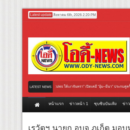
Latest update
สิงหาคม 6th, 2026 2:20 PM
iQIYI Original “Under Her Rules ใต้เงาจันทรา” เปิดเคมี “อุ้ม–มีนา” ประกบคู่ครั้งสำคั
LATEST NEWS
ภาพยนตร์ฟอร์มยักษ์ ‘คุณยายวรนาฏ’ (INHERIT) เตรียมคายตะขาบหนังไทยในรอบปฐมทัศน
หน้าแรก
ข่าวหน้า 1
ซุบซิบบันเทิง
ข่า
เรวัตฯ นายก อบจ.ภูเก็ต มอบ