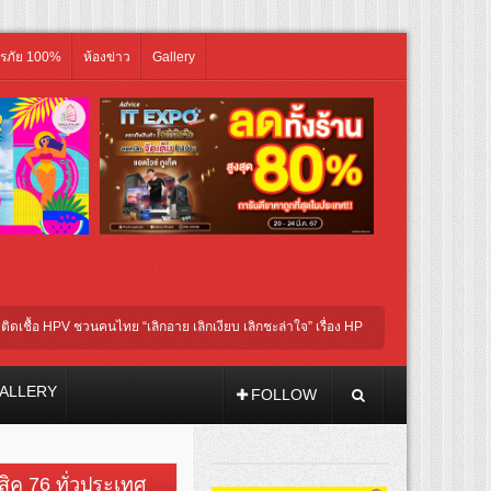
ิรภัย 100%
ห้องข่าว
Gallery
 HPV ชวนคนไทย “เลิกอาย เลิกเงียบ เลิกชะล่าใจ” เรื่อง HPV ในแคมเปญ “HPV ไม่เป็นไร…ไม
ม่ชี นำทีมนักแสดงประชันความสยอง!
ALLERY
FOLLOW
วสิค 76 ทั่วประเทศ