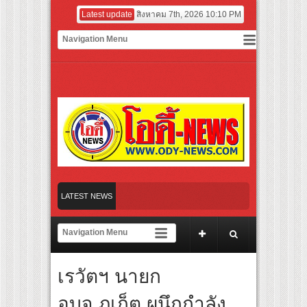
Latest update
สิงหาคม 7th, 2026 10:10 PM
กันตนา สร้างปรากฏการณ์ใหม่! เปิดตัว “พระ-นาง AI” คู่แรก
LATEST NEWS
“PP KRIT” ชวนเปิดประสบการณ์ความหวานซ่อนเปรี้ยวในซิงเก
โชกุบุสซึ โฉมใหม่ บูสความหอม อัปความชุ่มชื่น ชวน “ญาญ่
เรวัตฯ นายก
“MGI Beyond” ผนึกกำลัง “iQIYI” บวงสรวงซีรีส์ iQIYI Orig
อบจ.ภูเก็ต ผนึกกำลัง
“เอมี่ กลิ่นประทุม” แชร์ประสบการณ์จริงติดเชื้อ HPV ชวน