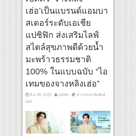
lines เส้นทางจาการ์ตา-กรุงเทพฯ เสริม Air Connectivity ดึงนักท่องเที่ยวคุณภาพจากอินโด
เฮ่อ’เป็นแบรนด์แอมบา
bo Cultural Communication Night” สุดยิ่งใหญ่ ณ กรุงเทพฯ ขนทัพศิลปินชั้นนำ พร้อมก
สเดอร์ระดับเอเชีย
แปซิฟิก ส่งเสริมไลฟ์
สไตล์สุขภาพดีด้วยน้ำ
มะพร้าวธรรมชาติ
100% ในแบบฉบับ “ไอ
เทมของจางหลิงเฮ่อ”
มิ.ย. 06, 2025
admin
ข่าวประชาสัมพันธ์
0