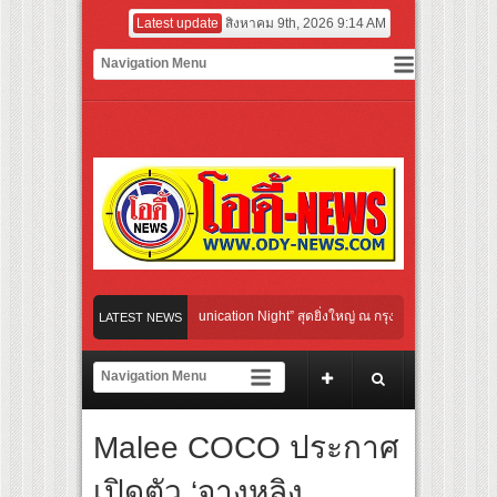
Latest update
สิงหาคม 9th, 2026 9:14 AM
bo Cultural Communication Night” สุดยิ่งใหญ่ ณ กรุงเทพฯ ขนทัพศิลปินชั้นนำ พร้อมก
LATEST NEWS
ายไปกับจังหวะแอโรบิกสุดมันส์ ในกิจกรรม “EM-ROBIC DANCE FOR MOM @BENCHASI
ปญยาวที่สุดแห่งปีจาก NUUI Starathon 8.8 “บอส-โนอึล” เปิดประเดิมเคะ-เมะ สุดเซอร์ไพ
Malee COCO ประกาศ
GROUP เปิดเกมใหม่ในวงการการศึกษา เปิดตัว “SCA PLUS” แพลตฟอร์มการเรียนรู้ “Creati
อดการลงทุนในธุรกิจการศึกษากว่า 100 ล้านบาท
เปิดตัว ‘จางหลิง