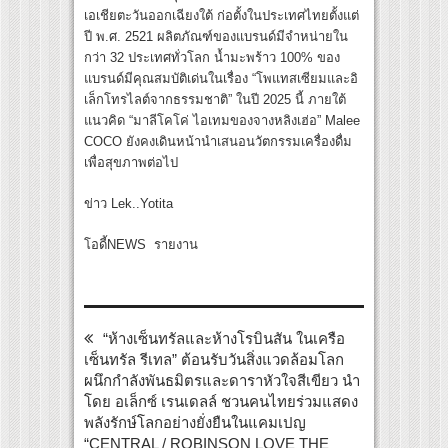
เอเชียตะวันออกเฉียงใต้ ก่อตั้งในประเทศไทยตั้งแต่
ปี พ.ศ. 2521 ผลิตภัณฑ์ของแบรนด์มีจำหน่ายใน
กว่า 32 ประเทศทั่วโลก น้ำมะพร้าว 100% ของ
แบรนด์มีคุณสมบัติเด่นในเรื่อง “โพแทสเซียมและอิ
เล็กโทรไลต์จากธรรมชาติ” ในปี 2025 นี้ ภายใต้
แนวคิด “มาลีโคโค่ ไอเทมของจางหลิงเฮ่อ” Malee
COCO ยังคงเดินหน้านำเสนอนวัตกรรมเครื่องดื่ม
เพื่อสุขภาพต่อไป
ข่าว Lek..Yotita
โอดี้NEWS รายงาน
“ห้างเซ็นทรัลและห้างโรบินสัน ในเครือ
เซ็นทรัล รีเทล” ต้อนรับวันสิ่งแวดล้อมโลก
ผนึกกำลังพันธมิตรและดาราหัวใจสีเขียว นำ
โดย อเล็กซ์ เรนเดลล์ ชวนคนไทยร่วมแสดง
พลังรักษ์โลกอย่างยั่งยืนในแคมเปญ
“CENTRAL / ROBINSON LOVE THE