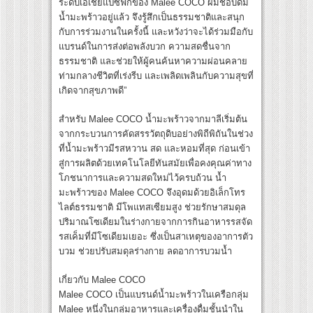
ระดับเอเชียแปซิฟิกของ Malee COCO ผมชอบดื่ม
น้ำมะพร้าวอยู่แล้ว จึงรู้สึกเป็นธรรมชาติและสนุก
กับการร่วมงานในครั้งนี้ และหวังว่าจะได้ร่วมมือกับ
แบรนด์ในการส่งต่อพลังบวก ความสดชื่นจาก
ธรรมชาติ และช่วยให้ผู้คนค้นหาความผ่อนคลาย
ท่ามกลางชีวิตที่เร่งรีบ และเพลิดเพลินกับความสุขที่
เกิดจากสุขภาพดี”
สำหรับ Malee COCO น้ำมะพร้าวจากมาลีเริ่มต้น
จากกระบวนการคัดสรรวัตถุดิบอย่างพิถีพิถันในช่วง
ที่น้ำมะพร้าวมีรสหวาน สด และหอมที่สุด ก่อนเข้า
สู่การผลิตด้วยเทคโนโลยีทันสมัยเพื่อคงคุณค่าทาง
โภชนาการและความสดใหม่ไว้ครบถ้วน น้ำ
มะพร้าวของ Malee COCO จึงอุดมด้วยอิเล็กโทร
ไลต์ธรรมชาติ มีโพแทสเซียมสูง ช่วยรักษาสมดุล
ปริมาณโซเดียมในร่างกายจากการกินอาหารรสจัด
รสเค็มที่มีโซเดียมเยอะ ซึ่งเป็นสาเหตุของอาการตัว
บวม ช่วยปรับสมดุลร่างกาย ลดอาการบวมน้ำ
เกี่ยวกับ Malee COCO
Malee COCO เป็นแบรนด์น้ำมะพร้าวในเครือกลุ่ม
Malee หนึ่งในกลุ่มอาหารและเครื่องดื่มชั้นนำใน