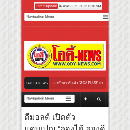
Latest update
สิงหาคม 8th, 2026 6:36 AM
P เปิดเกมใหม่ในวงการการศึกษา เปิดตัว “SCA PLUS” แพลตฟอร์มการเรียนรู้ “Creative A
LATEST NEWS
อดการลงทุนในธุรกิจการศึกษากว่า 100 ล้านบาท
s เส้นทางจาการ์ตา-กรุงเทพฯ เสริม Air Connectivity ดึงนักท่องเที่ยวคุณภาพจากอินโดนีเ
องไทย เตรียมเดบิวต์ลงซีรีย์แนวตั้ง พร้อมเขย่าวงการบันเทิงยุคดิจิทัล
ดีมอลต์ เปิดตัว
ลใหม่ “Your Candy” พร้อมเสิร์ฟ MV สดใส ได้ “ต้าเหนิง” และ “ณิชา” ร่วมเติมสีสัน
แคมเปญ “ลองได้ ลองดี