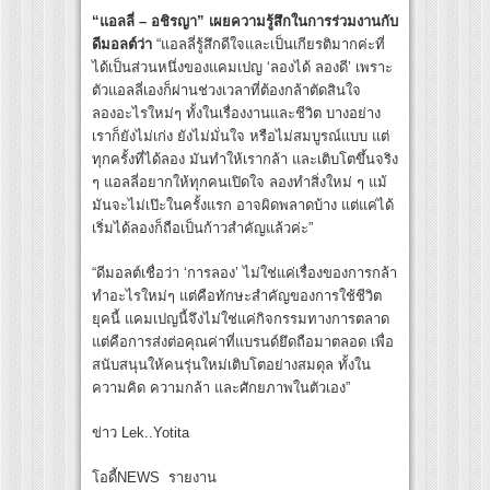
“แอลลี่ – อชิรญา” เผยความรู้สึกในการร่วมงานกับ
ดีมอลต์ว่า
“แอลลี่รู้สึกดีใจและเป็นเกียรติมากค่ะที่
ได้เป็นส่วนหนึ่งของแคมเปญ ‘ลองได้ ลองดี’ เพราะ
ตัวแอลลี่เองก็ผ่านช่วงเวลาที่ต้องกล้าตัดสินใจ
ลองอะไรใหม่ๆ ทั้งในเรื่องงานและชีวิต บางอย่าง
เราก็ยังไม่เก่ง ยังไม่มั่นใจ หรือไม่สมบูรณ์แบบ แต่
ทุกครั้งที่ได้ลอง มันทำให้เรากล้า และเติบโตขึ้นจริง
ๆ แอลลี่อยากให้ทุกคนเปิดใจ ลองทำสิ่งใหม่ ๆ แม้
มันจะไม่เป๊ะในครั้งแรก อาจผิดพลาดบ้าง แต่แค่ได้
เริ่มได้ลองก็ถือเป็นก้าวสำคัญแล้วค่ะ”
“ดีมอลต์เชื่อว่า ‘การลอง’ ไม่ใช่แค่เรื่องของการกล้า
ทำอะไรใหม่ๆ แต่คือทักษะสำคัญของการใช้ชีวิต
ยุคนี้ แคมเปญนี้จึงไม่ใช่แค่กิจกรรมทางการตลาด
แต่คือการส่งต่อคุณค่าที่แบรนด์ยึดถือมาตลอด เพื่อ
สนับสนุนให้คนรุ่นใหม่เติบโตอย่างสมดุล ทั้งใน
ความคิด ความกล้า และศักยภาพในตัวเอง”
ข่าว Lek..Yotita
โอดี้NEWS รายงาน