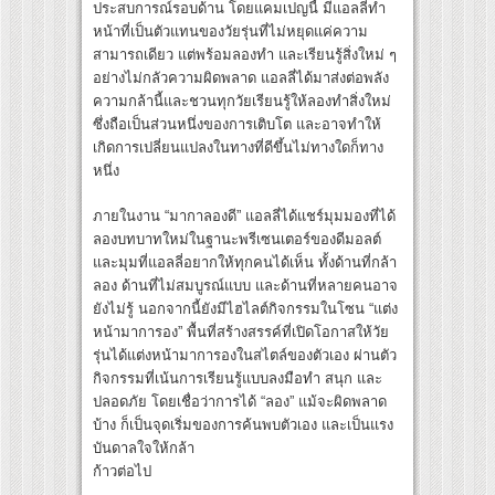
ประสบการณ์รอบด้าน โดยแคมเปญนี้ มีแอลลี่ทำ
หน้าที่เป็นตัวแทนของวัยรุ่นที่ไม่หยุดแค่ความ
สามารถเดียว แต่พร้อมลองทำ และเรียนรู้สิ่งใหม่ ๆ
อย่างไม่กลัวความผิดพลาด แอลลี่ได้มาส่งต่อพลัง
ความกล้านี้และชวนทุกวัยเรียนรู้ให้ลองทำสิ่งใหม่
ซึ่งถือเป็นส่วนหนึ่งของการเติบโต และอาจทำให้
เกิดการเปลี่ยนแปลงในทางที่ดีขึ้นไม่ทางใดก็ทาง
หนึ่ง
ภายในงาน “มากาลองดี” แอลลี่ได้แชร์มุมมองที่ได้
ลองบทบาทใหม่ในฐานะพรีเซนเตอร์ของดีมอลต์
และมุมที่แอลลี่อยากให้ทุกคนได้เห็น ทั้งด้านที่กล้า
ลอง ด้านที่ไม่สมบูรณ์แบบ และด้านที่หลายคนอาจ
ยังไม่รู้ นอกจากนี้ยังมีไฮไลต์กิจกรรมในโซน “แต่ง
หน้ามาการอง” พื้นที่สร้างสรรค์ที่เปิดโอกาสให้วัย
รุ่นได้แต่งหน้ามาการองในสไตล์ของตัวเอง ผ่านตัว
กิจกรรมที่เน้นการเรียนรู้แบบลงมือทำ สนุก และ
ปลอดภัย โดยเชื่อว่าการได้ “ลอง” แม้จะผิดพลาด
บ้าง ก็เป็นจุดเริ่มของการค้นพบตัวเอง และเป็นแรง
บันดาลใจให้กล้า
ก้าวต่อไป