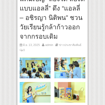
า” ปลุกกระแส ผิวโชกุ ผิวโชว์ได้ ตอบโจทย์คนรุ่นใหม่
แบบแอลลี่” ดึง “แอลลี่
P เปิดเกมใหม่ในวงการการศึกษา เปิดตัว “SCA PLUS” แพลตฟอร์มการเรียนรู้ “Creative A
อดการลงทุนในธุรกิจการศึกษากว่า 100 ล้านบาท
– อชิรญา นิติพน” ชวน
วัยเรียนรู้กล้าก้าวออก
จากกรอบเดิม
มิ.ย. 13, 2025
admin
ข่าวประชาสัมพันธ์
0