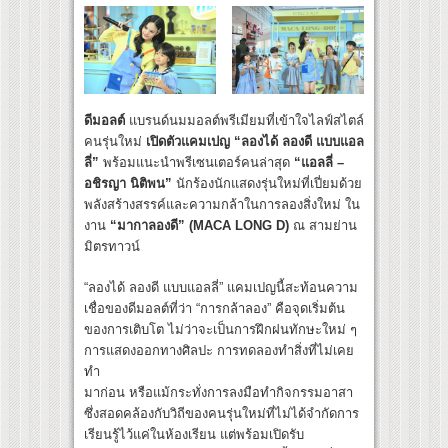
ดีมอลต์
แบรนด์นมมอลต์พรีเมียมที่เข้าใจไลฟ์สไตล์
คนรุ่นใหม่
เปิดตัวแคมเปญ “ลองได้ ลองดี แบบแอล
ลี่”
พร้อมแนะนำพรีเซนเตอร์คนล่าสุด
“แอลลี่ –
อชิรญา นิติพน”
นักร้องนักแสดงรุ่นใหม่ที่เปี่ยมด้วย
พลังสร้างสรรค์และความกล้าในการลองสิ่งใหม่ ใน
งาน
“มากาลองดี” (MACA LONG D)
ณ สามย่าน
มิตรทาวน์
“ลองได้ ลองดี แบบแอลลี่” แคมเปญนี้สะท้อนความ
เชื่อของดีมอลต์ที่ว่า “การกล้าลอง” คือจุดเริ่มต้น
ของการเติบโต ไม่ว่าจะเป็นการฝึกฝนทักษะใหม่ ๆ
การแสดงออกทางศิลปะ การทดลองทำสิ่งที่ไม่เคย
ทำ
มาก่อน หรือแม้กระทั่งการลงมือทำกิจกรรมอาสา
ซึ่งสอดคล้องกับวิถีของคนรุ่นใหม่ที่ไม่ได้จำกัดการ
เรียนรู้ไว้แค่ในห้องเรียน แต่พร้อมเปิดรับ