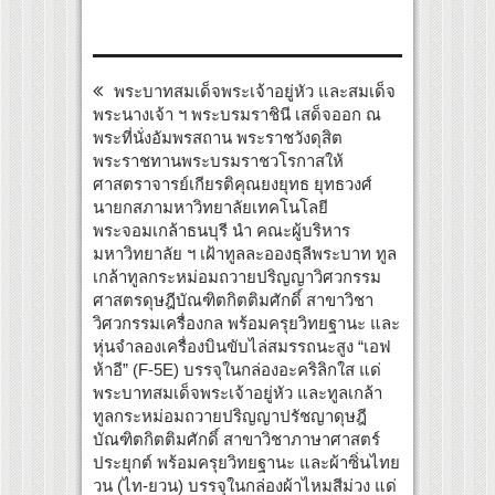
พระบาทสมเด็จพระเจ้าอยู่หัว และสมเด็จ
พระนางเจ้า ฯ พระบรมราชินี เสด็จออก ณ
พระที่นั่งอัมพรสถาน พระราชวังดุสิต
พระราชทานพระบรมราชวโรกาสให้
ศาสตราจารย์เกียรติคุณยงยุทธ ยุทธวงศ์
นายกสภามหาวิทยาลัยเทคโนโลยี
พระจอมเกล้าธนบุรี นำ คณะผู้บริหาร
มหาวิทยาลัย ฯ เฝ้าทูลละอองธุลีพระบาท ทูล
เกล้าทูลกระหม่อมถวายปริญญาวิศวกรรม
ศาสตรดุษฎีบัณฑิตกิตติมศักดิ์ สาขาวิชา
วิศวกรรมเครื่องกล พร้อมครุยวิทยฐานะ และ
หุ่นจำลองเครื่องบินขับไล่สมรรถนะสูง “เอฟ
ห้าอี” (F-5E) บรรจุในกล่องอะคริลิกใส แด่
พระบาทสมเด็จพระเจ้าอยู่หัว และทูลเกล้า
ทูลกระหม่อมถวายปริญญาปรัชญาดุษฎี
บัณฑิตกิตติมศักดิ์ สาขาวิชาภาษาศาสตร์
ประยุกต์ พร้อมครุยวิทยฐานะ และผ้าซิ่นไทย
วน (ไท-ยวน) บรรจุในกล่องผ้าไหมสีม่วง แด่