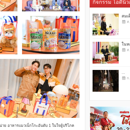
กิจกรรม โอดี้นิวส
สมเด
ส.
ในหล
ส.
...
ก.
ำหน่าย อาหารแมวเน็กโกะอันดับ 1 ในใจผู้บริโภค