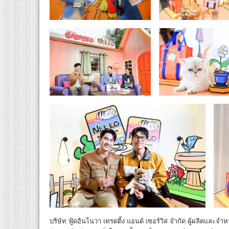
บริษัท ฟู้ดอินโนวา เทรดดิ้ง แอนด์ เซอร์วิส จำกัด ผู้ผลิตและจ