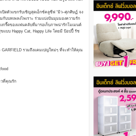
ิดตัวแขกรับเชิญสุดเอ็กซ์คลูซีฟ “มิว–ศุภศิษฏ์ จง
พร้อมกับบทเพลงไพเราะ ร่วมแบ่งปันมุมมองความรัก
สียงกรี๊ดของแฟนคลับที่มารอเก็บภาพน่ารักโมเมนต์
ขแบบ Happy Cat, Happy Life โดยมี ป้อปปี้ รัช
และ GARFIELD รวมถึงแคมเปญใหม่ๆ ที่จะทำให้คุณ
tfood
ที่คุณรัก