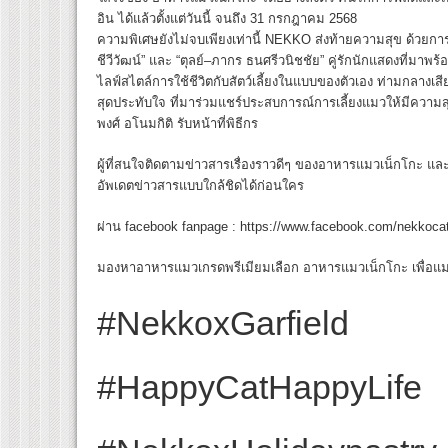
อิน ได้แล้วตั้งแต่วันนี้ จนถึง 31 กรกฎาคม 2568
ความพิเศษยังไม่จบเพียงเท่านี้ NEKKO ส่งท้ายความสุข ด้วยการเป
ชีวีวัฒน์” และ “ตุลย์–ภากร ธนศรีวนิชชัย” คู่รักนักแสดงที่มา
ไลฟ์สไตล์การใช้ชีวิตกับสัตว์เลี้ยงในแบบของตัวเอง ท่ามกลางเ
สุดประทับใจ ที่มาร่วมแชร์ประสบการณ์การเลี้ยงแมวให้มีความสุ
พงศ์ อโนมกิติ รับหน้าที่พิธีกร
ผู้ที่สนใจติดตามข่าวสารเรื่องราวดีๆ ของอาหารแมวเน็กโกะ 
อัพเดตข่าวสารแบบใกล้ชิดได้ก่อนใคร
ผ่าน facebook fanpage : https://www.facebook.com/nekkoca
มองหาอาหารแมวเกรดพรีเมียมเลือก อาหารแมวเน็กโกะ เพื่อแมว
#NekkoxGarfield
#HappyCatHappyLife