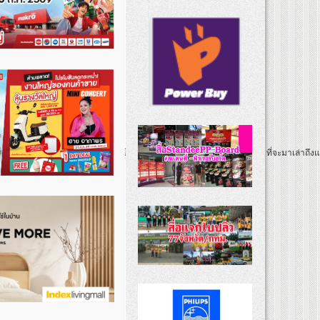
ารฝ่ายการตลาด บริษัท ฟู้ดอินโนวา เทรดดิ้ง แอนด์ เซอร์วิส จำกัด ที่จะมาเล่าถึ