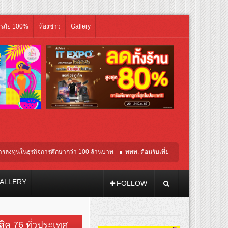
ิรภัย 100%
ห้องข่าว
Gallery
ุรกิจการศึกษากว่า 100 ล้านบาท
ททท. ต้อนรับเที่ยวบินปฐมฤกษ์สายการบิน TransNusa 
ALLERY
FOLLOW
วสิค 76 ทั่วประเทศ