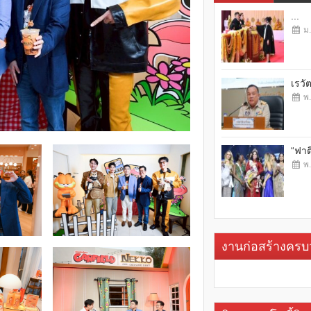
...
ม.
เรวั
พ.
“ฟาต
พ.
งานก่อสร้างคร