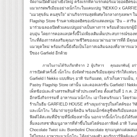
จัดงานเปิดตัวอย่างยิ่งใหญ่ ครั้งแรกที่คาแรกเตอร์แมวยอดฮ
แมวเกรดพรีเมียมอย่างเน็กโกะในแคมเปญ “NEKKO x GARFIELD
“แมวสุขล้น คนสุขใจ” ผ่านกิจกรรมสุดพิเศษใจกลางกรุงเทพฯ ใน
Flagship Store ร้านคาเฟ่ยอดฮิตของนักแสดงหนุ่ม “อิน – สาริน รณ
มาร่วมฉลองเปิดตัวแคมเปญอย่างเป็นทางการ พร้อมด้วยแขกผู้มีเ
อบอุ่น โดยการคอลแลปครั้งนี้ไม่เพียงเติมเต็มประสบการณ์ขอ
โกะที่ต้องการส่งเสริมคุณภาพชีวิตของแมวผ่านอาหารที่ดี มีคุณ
แมวยุคใหม่ พร้อมกันนี้ยังถือเป็นโอกาสเฉลิมฉลองที่อาหารแม
ปีของ Garfield อีกด้วย
      ภายในงานได้รับเกียรติจาก 2 ผู้บริหาร   คุณอมรพันธุ์ อ
การเปิดตัวครั้งนี้ เน็กโกะ ยังจัดทำของพรีเมียมสุดน่ารักให้แฟน
Garfield l Nekko แบบฟินๆ อาทิ ร่มกันแดด, แก้วเก็บความเย็น, ก
Pastry Flagship Store เท่านั้น และคอลเลกชั่น Garfield l Nek
เพ็ทช้อปและห้างสรรพสินค้าทั่วประเทศไทย ตั้งแต่วันที่ 1 ก.ค. 
อีกหนึ่งกิจกรรมที่ อาหารแมวเน็กโกะ เอาใจคนรักแมว โดยร่วมก
ร้านในธีม GARFIELD HOUSE สร้างมุมถ่ายรูปในสไตล์ของ 
และเน็กโกะ ได้มาถ่ายรูปเช็คอิน พร้อมเอ็กซ์คลูซีฟพรีเมียมคอ
ฟิลด์ได้สะสมที่มีขายที่นี่เพียงเท่านั้น นอกจากนี้เน็กโกะยังได้รั
ลิ้มลองรสชาติเมนูอาหารที่ทำขึ้นในสไตล์ของกาฟิลด์ อาทิ Tun
Chocolate Twist และ Bombolini Chocolate ทุกเมนูตกแต่งผ
ใส่ใจของ อาหารแมวเน็กโกะ ได้อย่างลงตัว คนรักการ์ฟิลด์และ