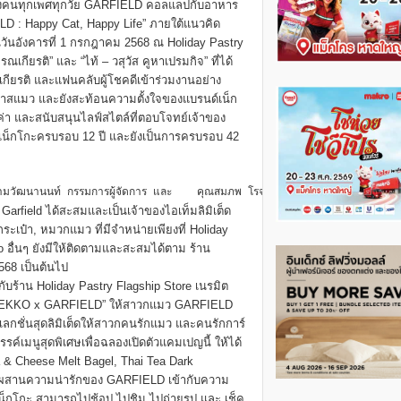
ิตของคนทุกเพศทุกวัย GARFIELD คอลแลปกับอาหาร
 : Happy Cat, Happy Life” ภายใต้แนวคิด
วันอังคารที่ 1 กรกฎาคม 2568 ณ Holiday Pastry
เกียรติ” และ “ไท้ – วสุวัส คูหาเปรมกิจ” ที่ได้
กียรติ และแฟนคลับผู้โชคดีเข้าร่วมงานอย่าง
งทาสแมว และยังสะท้อนความตั้งใจของแบรนด์เน็ก
ค่า และสนับสนุนไลฟ์สไตล์ที่ตอบโจทย์เจ้าของ
วเน็กโกะครบรอบ 12 ปี และยังเป็นการครบรอบ 42
ร่ามวัฒนานนท์ กรรมการผู้จัดการ และ    คุณสมภพ โรจนชัยชนินทร รองกรรมการผู้จัดก
ๆ Garfield ได้สะสมและเป็นเจ้าของไอเท็มลิมิเต็ด
ระเป๋า, หมวกแมว ที่มีจำหน่ายเพียงที่ Holiday
ko อื่นๆ ยังมีให้ติดตามและสะสมได้ตาม ร้าน
2568 เป็นต้นไป
ับร้าน Holiday Pastry Flagship Store เนรมิต
“NEKKO x GARFIELD” ให้สาวกแมว GARFIELD
ลเลกชั่นสุดลิมิเต็ดให้สาวกคนรักแมว และคนรักการ์
งสรรค์เมนูสุดพิเศษเพื่อฉลองเปิดตัวแคมเปญนี้ ให้ได้
a & Cheese Melt Bagel, Thai Tea Dark
สมผสานความน่ารักของ GARFIELD เข้ากับความ
เน็กโกะ สามารถไปช้อป ไปชิม ไปถ่ายรูป และ เช็ค