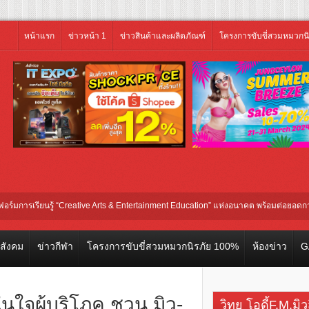
หน้าแรก
ข่าวหน้า 1
ข่าวสินค้าและผลิตภัณฑ์
โครงการขับขี่สวมหมวกน
ยนรู้ “Creative Arts & Entertainment Education” แห่งอนาคต พร้อมต่อยอดการลงทุนในธ
วสังคม
ข่าวกีฬา
โครงการขับขี่สวมหมวกนิรภัย 100%
ห้องข่าว
G
นใจผู้บริโภค ชวน มิว-
วิทยุ โอดี้F.M.มิ