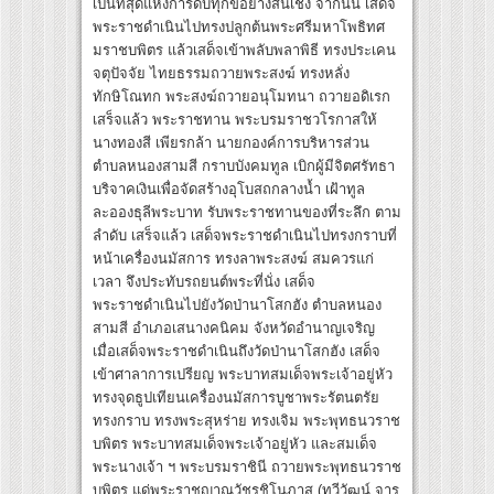
เป็นที่สุดแห่งการดับทุกข์อย่างสิ้นเชิง จากนั้น เสด็จ
พระราชดำเนินไปทรงปลูกต้นพระศรีมหาโพธิทศ
มราชบพิตร แล้วเสด็จเข้าพลับพลาพิธี ทรงประเคน
จตุปัจจัย ไทยธรรมถวายพระสงฆ์ ทรงหลั่ง
ทักษิโณทก พระสงฆ์ถวายอนุโมทนา ถวายอดิเรก
เสร็จแล้ว พระราชทาน พระบรมราชวโรกาสให้
นางทองสี เพียรกล้า นายกองค์การบริหารส่วน
ตำบลหนองสามสี กราบบังคมทูล เบิกผู้มีจิตศรัทธา
บริจาคเงินเพื่อจัดสร้างอุโบสถกลางน้ำ เฝ้าทูล
ละอองธุลีพระบาท รับพระราชทานของที่ระลึก ตาม
ลำดับ เสร็จแล้ว เสด็จพระราชดำเนินไปทรงกราบที่
หน้าเครื่องนมัสการ ทรงลาพระสงฆ์ สมควรแก่
เวลา จึงประทับรถยนต์พระที่นั่ง เสด็จ
พระราชดำเนินไปยังวัดป่านาโสกฮัง ตำบลหนอง
สามสี อำเภอเสนางคนิคม จังหวัดอำนาญเจริญ
เมื่อเสด็จพระราชดำเนินถึงวัดป่านาโสกฮัง เสด็จ
เข้าศาลาการเปรียญ พระบาทสมเด็จพระเจ้าอยู่หัว
ทรงจุดธูปเทียนเครื่องนมัสการบูชาพระรัตนตรัย
ทรงกราบ ทรงพระสุหร่าย ทรงเจิม พระพุทธนวราช
บพิตร พระบาทสมเด็จพระเจ้าอยู่หัว และสมเด็จ
พระนางเจ้า ฯ พระบรมราชินี ถวายพระพุทธนวราช
บพิตร แด่พระราชญาณวัชรชิโนภาส (ทวีวัฒน์ จารุ