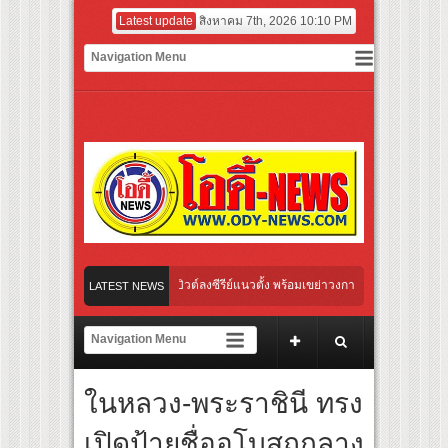
Latest update
สิงหาคม 7th, 2026 10:10 PM
กของไทย เตรียมเดบิวต์ลงซีรีย์แนวตั้ง พร้อมเขย่าวงการบันเทิงยุคดิจิทัล
LATEST NEWS
เกิลใหม่ “Your Candy” พร้อมเสิร์ฟ MV สดใส ได้ “ต้าเหนิง” และ “ณิชา” ร่วมเติมสีสัน
ญ่า” ปลุกกระแส ผิวโชกุ ผิวโชว์ได้ ตอบโจทย์คนรุ่นใหม่
ในหลวง-พระราชินี ทรง
iginal “Under Her Rules ใต้เงาจันทรา” เปิดเคมี “อุ้ม–มีนา” ประกบคู่ครั้งสำคัญ ชวนแฟน
เปิดป้ายชื่ออุโบสถกลาง
นคนไทย “เลิกอาย เลิกเงียบ เลิกชะล่าใจ” เรื่อง HPV ในแคมเปญ “HPV ไม่เป็นไร…ไม่ได้”