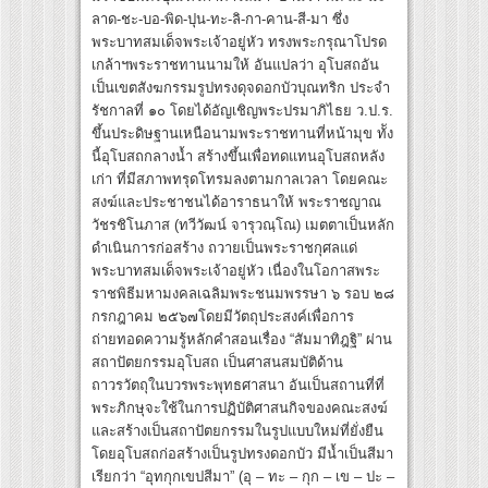
ลาด-ชะ-บอ-พิด-ปุน-ทะ-ลิ-กา-คาน-สี-มา ซึ่ง
พระบาทสมเด็จพระเจ้าอยู่หัว ทรงพระกรุณาโปรด
เกล้าฯพระราชทานนามให้ อันแปลว่า อุโบสถอัน
เป็นเขตสังฆกรรมรูปทรงดุจดอกบัวบุณทริก ประจำ
รัชกาลที่ ๑๐ โดยได้อัญเชิญพระปรมาภิไธย ว.ป.ร.
ขึ้นประดิษฐานเหนือนามพระราชทานที่หน้ามุข ทััง
นี้อุโบสถกลางน้ำ สร้างขึ้นเพื่อทดแทนอุโบสถหลัง
เก่า ที่มีสภาพทรุดโทรมลงตามกาลเวลา โดยคณะ
สงฆ์และประชาชนได้อาราธนาให้ พระราชญาณ
วัชรชิโนภาส (ทวีวัฒน์ จารุวณฺโณ) เมตตาเป็นหลัก
ดำเนินการก่อสร้าง ถวายเป็นพระราชกุศลแด่
พระบาทสมเด็จพระเจ้าอยู่หัว เนื่องในโอกาสพระ
ราชพิธีมหามงคลเฉลิมพระชนมพรรษา ๖ รอบ ๒๘
กรกฎาคม ๒๕๖๗โดยมีวัตถุประสงค์เพื่อการ
ถ่ายทอดความรู้หลักคำสอนเรื่อง “สัมมาทิฎฐิ” ผ่าน
สถาปัตยกรรมอุโบสถ เป็นศาสนสมบัติด้าน
ถาวรวัตถุในบวรพระพุทธศาสนา อันเป็นสถานที่ที่
พระภิกษุจะใช้ในการปฏิบัติศาสนกิจของคณะสงฆ์
และสร้างเป็นสถาปัตยกรรมในรูปแบบใหม่ที่ยั่งยืน
โดยอุโบสถก่อสร้างเป็นรูปทรงดอกบัว มีน้ำเป็นสีมา
เรียกว่า “อุทกุกเขปสีมา” (อุ – ทะ – กุก – เข – ปะ –