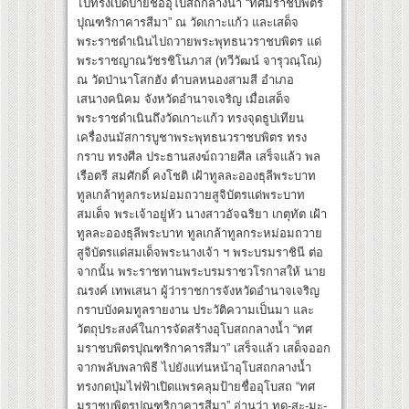
ไปทรงเปิดป้ายชื่ออุโบสถกลางน้ำ “ทศมราชบพิตร
ปุณฑริกาคารสีมา” ณ วัดเกาะแก้ว และเสด็จ
พระราชดำเนินไปถวายพระพุทธนวราชบพิตร แด่
พระราชญาณวัชรชิโนภาส (ทวีวัฒน์ จารุวณฺโณ)
ณ วัดป่านาโสกฮัง ตำบลหนองสามสี อำเภอ
เสนางคนิคม จังหวัดอำนาจเจริญ เมื่อเสด็จ
พระราชดำเนินถึงวัดเกาะแก้ว ทรงจุดธูปเทียน
เครื่องนมัสการบูชาพระพุทธนวราชบพิตร ทรง
กราบ ทรงศีล ประธานสงฆ์ถวายศีล เสร็จแล้ว พล
เรือตรี สมศักดิ์ คงโชติ เฝ้าทูลละอองธุลีพระบาท
ทูลเกล้าทูลกระหม่อมถวายสูจิบัตรแด่พระบาท
สมเด็จ พระเจ้าอยู่หัว นางสาวอัจฉริยา เกตุทัต เฝ้า
ทูลละอองธุลีพระบาท ทูลเกล้าทูลกระหม่อมถวาย
สูจิบัตรแด่สมเด็จพระนางเจ้า ฯ พระบรมราชินี ต่อ
จากนั้น พระราชทานพระบรมราชวโรกาสให้ นาย
ณรงค์ เทพเสนา ผู้ว่าราชการจังหวัดอำนาจเจริญ
กราบบังคมทูลรายงาน ประวัติความเป็นมา และ
วัตถุประสงค์ในการจัดสร้างอุโบสถกลางน้ำ “ทศ
มราชบพิตรปุณฑริกาคารสีมา” เสร็จแล้ว เสด็จออก
จากพลับพลาพิธี ไปยังแท่นหน้าอุโบสถกลางน้ำ
ทรงกดปุ่มไฟฟ้าเปิดแพรคลุมป้ายชื่ออุโบสถ “ทศ
มราชบพิตรปุณฑริกาคารสีมา” อ่านว่า ทด-สะ-มะ-