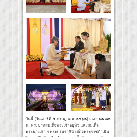
วันนี้ (วันเสาร์ที่ ๕ กรกฎาคม ๒๕๖๘) เวลา ๑๘.๓๒
น. พระบาทสมเด็จพระเจ้าอยู่หัว และสมเด็จ
พระนางเจ้า ฯ พระบรมราชินี เสด็จพระราชดำเนิน