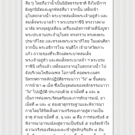
สีมา) โดยถือว่าน้ำเป็นนิมิตธรรมชาติ จึงไม่มีการ
ฝังลูกนิมิตและผูกพัทธสีมา จากนั้น เสด็จเข้า
อุโบสถกลางน้ำ พระบาทสมเด็จพระเจ้าอยู่หัว และ
สมเด็จพระนางเจ้า ฯ พระบรมราชินี ทรงวางพวง
มาลัย ทรงจุดธูปเทียน เครื่องนมัสการท้ายที่นั่งบูชา
พระประธานประจำอุโบสถ ทรงกราบ ทรงลงพระ
ปรมาภิไธย และทรงลงพระนามาภิไธย ในแผ่นศิลา
จากนั้น พระอธิการโจม ขนฺติโก เจ้าอาสวัดเกาะ
แก้ว ถวายของที่ระลึกแด่พระบาทสมเด็จ
พระเจ้าอยู่หัว และสมเด็จพระนางเจ้า ฯ พระบรม
ราชินี เสร็จแล้ว เสด็จออกจากอุโบสถกลางน้ำ ไป
ยังบริเวณโพธิมณฑล โอกาสนี้ ทอดพระเนตร
นิทรรศการหลักปฏิบัติธรรมนาวา “วัง” ๗ ขั้นตอน
การนำยา ๗ เม็ด ซึ่งเป็นจุดเด่นของหลักธรรมนาวา
“วัง” ไปปฏิบัติ ประกอบด้วย ยาเม็ดที่ ๑ และ ๒
เป็นการท่องพระรัตนตรัยและการทักอารมณ์, ยา
เม็ดที่ ๓ และ ๔ ท่องธาตุกรรมฐานและพิจารณา
กายโดยให้จิตเห็นความจริงของกายสู่ความเป็น
ธาตุ ส่วนยาเม็ดที่ ๕, ๖ และ ๗ คือ การท่องขันธ์ ๕
พิจารณาอารมณ์ลงสู่ความเป็นขันธ์ ๕ จนจิตเข้าใจ
ความจริงของจิตเองและเข้าสู่หลักอริยสัจ ๔ อัน