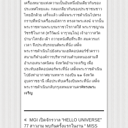
เครื่องหมายแห่งความเป็นอันหนึ่งอันเดียวกันของ
ประเทศไทยและ กลมเกลียวกันของประชาชนชาว
ไทยอีกด้วย เสร็จแล้ว เสด็จพระราชดำเนินไปทรง
กราบที่หน้าเครื่องนมัสการ ทรงลาพระสงฆ์ จากนั้น
พระราชทานพระบรมราชวโรกาสให้ พระราชญาณ
วัชรชิโนภาส (ทวีวัฒน์ จารุวณฺโณ) เจ้าอาวาสวัด
ป่านาโสกฮัง เฝ้า ถวายหนังสือที่ระลึก สมควรแก่
เวลา จึงประทับรถยนต์พระที่นั่ง เสด็จ
พระราชดำเนินไปยังสนามเฮลิคอปเตอร์ชั่วคราว
สนามกีฬาองค์การบริหารส่วนตำบลหนองสามสี
อำเภอเสนางคนิคม จังหวัดอำนาจเจริญ เพื่อ
ประทับเฮลิคอปเตอร์พระที่นั่ง เสด็จพระราชดำเนิน
ไปยังท่าอากาศยานทหาร กองบิน ๒๑ จังหวัด
อุบลราชธานี เพื่อประทับเครื่องบินพระที่นั่ง เสด็จ
พระราชดำเนินกลับกรุงเทพมหานคร
#ทรงพระ
เจริญ
MGI เปิดจักรวาล “HELLO UNIVERSE”
77 สาวงาม พบกันครั้งแรกในงาน “ MISS