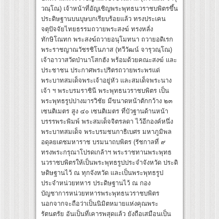
วณฺโณ) เจ้าหน้าที่อัญเชิญพระพุทธนวราชบพิตรขึ้น
ประดิษฐานบนบุษบกเรียบร้อยแล้ว ทรงประเคน
จตุปัจจัยไทยธรรมถวายพระสงฆ์ ทรงหลั่ง
ทักษิโณทก พระสงฆ์ถวายอนุโมทนา ถวายอดิเรก
พระราชญาณวัชรชิโนภาส (ทวีวัฒน์ จารุวณฺโณ)
เจ้าอาวาสวัดป่านาโสกฮัง พร้อมด้วยคณะสงฆ์ และ
ประชาชน ประกาศพระปริตรถวายพระพรแด่
พระบาทสมเด็จพระเจ้าอยู่หัว และสมเด็จพระนาง
เจ้า ฯ พระบรมราชินี พระพุทธนวราชบพิตร เป็น
พระพุทธรูปปางมารวิชัย มีขนาดหน้าตักกว้าง ๒๓
เซนติเมตร สูง ๔๐ เซนติเมตร ที่บัวฐานด้านหน้า
บรรรพระพิมพ์ พระสมเด็จจิตรลดา ไว้อีกองค์หนึ่ง
พระบาทสมเด็จ พระบรมชนกาธิเบศร มหาภูมิพล
อดุลยเดชมหาราช บรมนาถบพิตร (รัชกาลที่ ๙
ทรงพระกรุณาโปรดเกล้าฯ พระราชทานพระพุทธ
นวราชบพิตรให้เป็นพระพุทธรูปประจำจังหวัด ประดิ
ษดิษฐานไว้ ณ ทุกจังหวัด และเป็นพระพุทธรูป
ประจำหน่วยทหาร ประดิษฐานไว้ ณ กอง
บัญชาการหน่วยทหารพระพุทธนวราชบพิตร
นอกจากจะถือว่าเป็นนิมิตหมายแห่งคุณพระ
รัตนตรัย อันเป็นที่เคารพสุดแล้ว ยังถือเสมือนเป็น