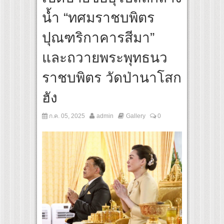
กของไทย เตรียมเดบิวต์ลงซีรีย์แนวตั้ง พร้อมเขย่าวงการบันเทิงยุคดิจิทัล
น้ำ “ทศมราชบพิตร
ปุณฑริกาคารสีมา”
และถวายพระพุทธนว
ราชบพิตร วัดป่านาโสก
ฮัง
ก.ค. 05, 2025
admin
Gallery
0