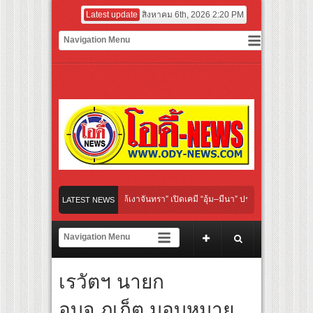
Latest update
สิงหาคม 6th, 2026 2:20 PM
 “Under Her Rules ใต้เงาจันทรา” เปิดเคมี “อุ้ม–มีนา” ประกบคู่ครั้งสำคัญ ชวนแฟนปักหม
LATEST NEWS
ย “เลิกอาย เลิกเงียบ เลิกชะล่าใจ” เรื่อง HPV ในแคมเปญ “HPV ไม่เป็นไร…ไม่ได้”
ชียร์ สู่ทีมชาติไทย ชวนแฟนลูกยางใกล้ชิดนักตบสาวทีมชาติไทย 15 ส.ค.นี้
เรวัตฯ นายก
ังระดับโลก “ปู่ม่านย่าม่าน” เรียนรู้นวัตกรรมผักเชียงดาใน “หอมแผ่นดินฯ”
อบจ.ภูเก็ต มอบหมาย
์มยักษ์ ‘คุณยายวรนาฏ’ (INHERIT) เตรียมคายตะขาบหนังไทยในรอบปฐมทัศน์โลก ณ เทศก