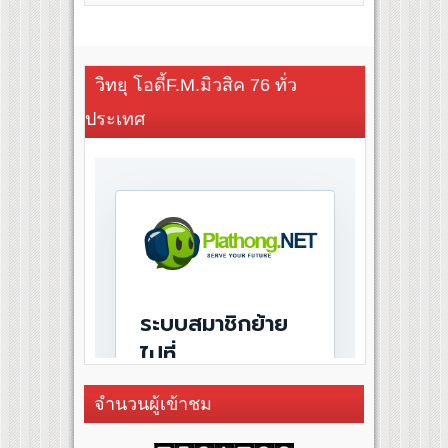
วิทยุ โอดี้F.M.มิวสิค 76 ทั่ว
ประเทศ
จำนวนผู้เข้าชม