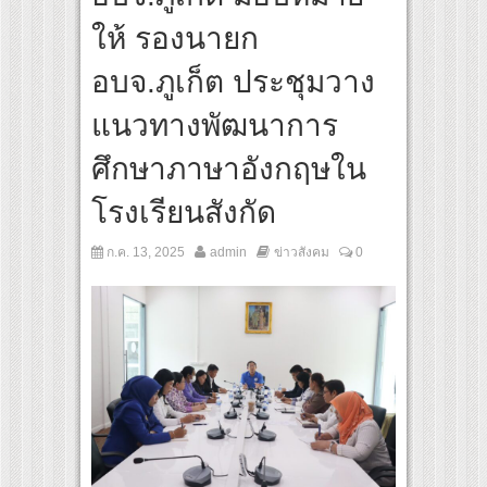
สุดชีวิต โกนหัวรับบทแม่ชี นำทีมนักแสดงประชันความสยอง!
ให้ รองนายก
 “Under Her Rules ใต้เงาจันทรา” เปิดเคมี “อุ้ม–มีนา” ประกบคู่ครั้งสำคัญ ชวนแฟนปักหม
อบจ.ภูเก็ต ประชุมวาง
แนวทางพัฒนาการ
ศึกษาภาษาอังกฤษใน
โรงเรียนสังกัด
ก.ค. 13, 2025
admin
ข่าวสังคม
0