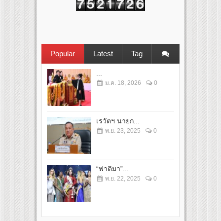
Popular
Latest
Tag
...
ม.ค. 18, 2026
0
เรวัตฯ นายก...
พ.ย. 23, 2025
0
“ฟาติมา”...
พ.ย. 22, 2025
0