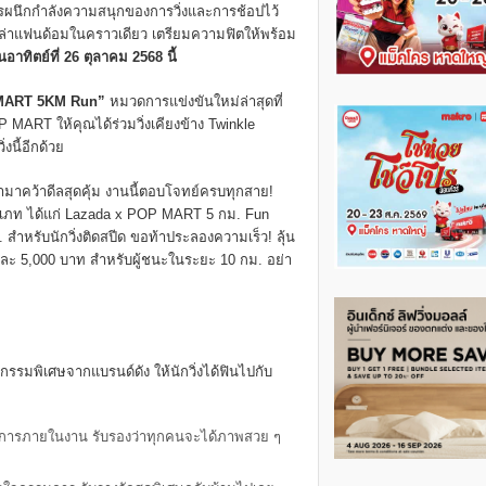
การผนึกกำลังความสนุกของการวิ่งและการช้อปไว้
ะเหล่าแฟนด้อมในคราวเดียว เตรียมความฟิตให้พร้อม
ทิตย์ที่ 26 ตุลาคม 2568 นี้
 MART 5KM Run”
หมวดการแข่งขันใหม่ล่าสุดที่
MART ให้คุณได้ร่วมวิ่งเคียงข้าง Twinkle
งนี้อีกด้วย
ป้ามาคว้าดีลสุดคุ้ม งานนี้ตอบโจทย์ครบทุกสาย!
ระเภท ได้แก่ Lazada x POP MART 5 กม. Fun
หรับนักวิ่งติดสปีด ขอท้าประลองความเร็ว! ลุ้น
 และ 5,000 บาท สำหรับผู้ชนะในระยะ 10 กม. อย่า
กรรมพิเศษจากแบรนด์ดัง ให้นักวิ่งได้ฟินไปกับ
ลังการภายในงาน รับรองว่าทุกคนจะได้ภาพสวย ๆ