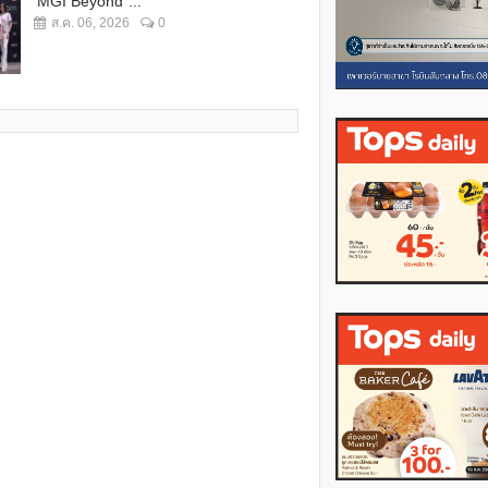
“MGI Beyond”...
ส.ค. 06, 2026
0