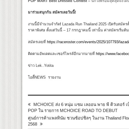
POP MART Best Dressed Contest –
นักวิ่งพร้อมลุคสุดจึ้ง
มาร่วมสนุกกัน สมัครเลยวันนี้!
งานนี้มีจำนวนจำกัด
!
Lazada Run Thailand
2025 เปิดรับสมัครตั้
ราคาพิเศษ ตั้งแต่วันนี้ –
17
กรกฎาคมนี้ เท่านั้น ค่าสมัครเริ่มต้น
สมัครเลยที่
https://raceroster.com/events/2025/107793/lazada
ติดตามอัพเดตและเซอร์ไพรส์อีกมากมายที่
https://www.faceb
ข่าว Lek..Yotita
โอดี้NEWS รายงาน
MCHOICE ส่ง 6 หนุ่ม แซม เลออน พาย พี ติวเตอร์ เบ
POP ใน รายการ MCHOICE ROAD TO DEBUT
ศูนย์การค้าแพลทินัม ชวนช้อปชิลๆ ในงาน Thailand Float
2568