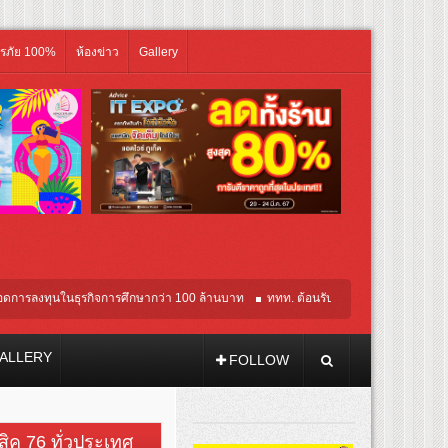
ิรภัย 100%
ห้องข่าว
Gallery
นในธุรกิจการศึกษากว่า 100 ล้านบาท
ททท. ต้อนรับเที่ยวบินปฐมฤกษ์สายการบิน TransN
ALLERY
FOLLOW
วสิค 76 ทั่วประเทศ