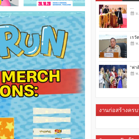
...
ม.
เรวั
พ.
“ฟาต
พ.
งานก่อสร้างคร