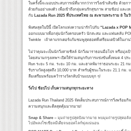
ในครั้งนี้จะมอบประสบการณ์ที่มากกว่าการวิ่งเข้าเส้นชัย ด้วย
ด้วยกันอย่างลงตัว เพื่อเข้าถึงกลุ่มคนรักสุขภาพ สายช้อป แล
กับ
Lazada Run 2025 ที่ประเทศไทย ณ สะพานพระราม 8 ในวันอา
พิเศษสุดในปีนี้ เปิดโลกแห่งความน่ารักไปกับ
“Lazada x POP
ออกแบบมาเพื่อกลุ่มนักวิ่งครอบครัว นักสะสม และแฟนคลับ POP 
Twinkle เจ้าคาแรกเตอร์แก้มชมพูสุดฮอตที่เตรียมเดบิวต์ในงานวิ่
ไม่ว่าคุณจะเป็นนักวิ่งสายชิลล์ นักวิ่งมาราธอนมือโปร หรือมุ่งเ
โดยสนามกรุงเทพฯ เปิดให้ร่วมสนุกกับการแข่งขันทั้งหมด 4 ป
Run ระยะ 5 กม. ระยะ 10 กม. และฮาลฟ์มาราธอนระยะ 21 กม. สำ
รับรางวัลสูงสุดถึง 10,000 บาท สำหรับผู้ชนะในระยะ 21.1 กม.
ลืมเตรียมพร้อมคว้ารางวัลกลับบ้านแบบจุก ๆ!
วิ่งไป ช้อปไป เก็บความสนุกทุกระยะทาง
Lazada Run Thailand
2025
จัดเต็มประสบการณ์การวิ่งพร้อมกิจ
ความสนุกและดีลสุดคุ้มมากมาย!
Snap & Share –
มุมถ่ายรูปสุดปังมากมาย พบมุมถ่ายรูปสุดอ
ไปอัพลงโซเชียลมีเดียจนยอดไลก์พุ่งแน่นอน