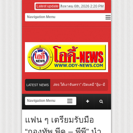
Latest update
สิงหาคม 6th, 2026 2:20 PM
iginal “Under Her Rules ใต้เงาจันทรา” เปิดเคมี “อุ้ม–มีนา” ประกบคู่ครั้งสำคัญ ชวนแฟ
LATEST NEWS
วนคนไทย “เลิกอาย เลิกเงียบ เลิกชะล่าใจ” เรื่อง HPV ในแคมเปญ “HPV ไม่เป็นไร…ไม่ได้”
สียงเชียร์ สู่ทีมชาติไทย ชวนแฟนลูกยางใกล้ชิดนักตบสาวทีมชาติไทย 15 ส.ค.นี้
แฟน ๆ เตรียมรับมือ
รมฝาผนังระดับโลก “ปู่ม่านย่าม่าน” เรียนรู้นวัตกรรมผักเชียงดาใน “หอมแผ่นดินฯ”
“กองทัพ พีค – พีพี” นำ
ร์ฟอร์มยักษ์ ‘คุณยายวรนาฏ’ (INHERIT) เตรียมคายตะขาบหนังไทยในรอบปฐมทัศน์โลก ณ