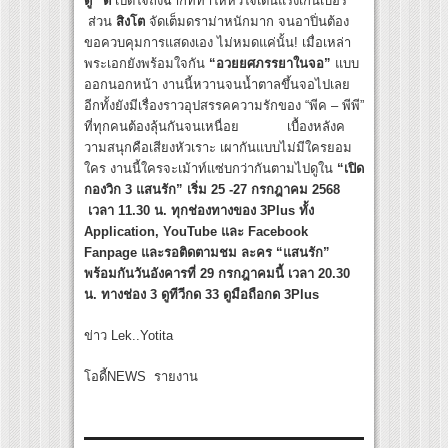
ดู” ตี๋
เปิดใจถึงฉากที่ทำให้หัวใจเต้นแรงเกินเบอร์
ส่วน
สิงโต
จัดเต็มดราม่าหนักมาก จนอาปิ่นต้อง
ขอควบคุมการแสดงเอง ไม่หมดแค่นั้น! เมื่อเหล่า
พระเอกยังพร้อมใจกัน
“อวยยศภรรยาในจอ”
แบบ
ออกนอกหน้า งานนี้หวานจนน้ำตาลขึ้นจอไปเลย
อีกทั้งยังมีเรื่องราวอุปสรรคความรักของ “พีค – พีพี”
ที่ทุกคนต้องลุ้นกันจนเหนื่อย เบื้องหลังค
วามสนุกคือเสียงหัวเราะ เผากันแบบไม่มีใครยอม
ใคร งานนี้ใครจะเม้าท์แซ่บกว่ากันตามไปดูใน
“เปิด
กองวิก 3 แสนรัก” เริ่ม 25 -27 กรกฎาคม 2568
เวลา 11.30 น. ทุกช่องทางของ 3Plus ทั้ง
Application, YouTube และ Facebook
Fanpage และรอติดตามชม ละคร “แสนรัก”
พร้อมกันวันอังคารที่ 29 กรกฎาคมนี้ เวลา 20.30
น. ทางช่อง 3 ดูทีวีกด 33 ดูมือถือกด 3Plus
ข่าว Lek..Yotita
โอดี้NEWS รายงาน