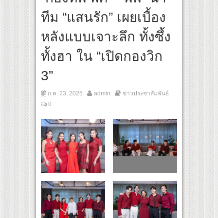
สุดชีวิต โกนหัวรับบทแม่ชี นำทีมนักแสดงประชันความสยอง!
ทีม “แสนรัก” เผยเบื้อง
iginal “Under Her Rules ใต้เงาจันทรา” เปิดเคมี “อุ้ม–มีนา” ประกบคู่ครั้งสำคัญ ชวนแฟ
หลังแบบเจาะลึก ทั้งซึ้ง
ทั้งฮา ใน “เปิดกองวิก
3”
ก.ค. 23, 2025
admin
ข่าวประชาสัมพันธ์
0