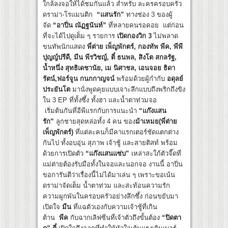
ใกล้ลงจอให้ได้ชมกันแล้ว สำหรับ ละครครอบครัว
ดราม่า-โรแมนติก
“แสนรัก”
ทางช่อง 3 ของผู้
จัด
“อาปิ่น ณัฏฐนันท์”
ที่หลายคนรอคอย แต่ก่อน
ที่จะได้ไปดูเต็ม ๆ รายการ
เปิดกองวิก 3
ไม่พลาด
ขนทัพนักแสดง
พี่ต่าย เพ็ญพักตร์, กองทัพ พีค, พีพี
ปุญญ์ปรีดี, มีน พีรวิชญ์, ตี๋ ธนพล, สิงโต สกลรัฐ,
น้ำหนึ่ง สุทธิเดชานัย, เม นิศาชล, เอนจอย ธิดา
รัตน์,ฟอร์จูน กนกกาญจน์
พร้อมด้วยผู้กำกับ
อดุลย์
ประยันโต
มานั่งพูดคุยแบบเจาะลึกแบบถึงพริกถึงขิง
ใน 3 EP ที่ทั้งซึ้ง ทั้งฮา และน้ำตาท่วมจอ
เริ่มต้นกันที่อีพีแรกกับการแนะนำ
“แก๊งแสน
รัก”
ลูกชายสุดหล่อทั้ง 4 คน ของ
ม้าเหมย(พี่ต่าย
เพ็ญพักตร์)
ที่แต่ละคนก็มีคาแรกเตอร์ชัดแตกต่าง
กันไป ทั้งอบอุ่น สุภาพ เจ้าชู้ และสายติสท์ พร้อม
ด้วยการเปิดตัว
“แก๊งแสนแซ่บ”
เหล่าสะใภ้ตัวจี๊ดที่
แม่ต่ายต้องรับมือทั้งในจอและนอกจอ งานนี้ อาปิ่น
ขอการันตีว่าเรื่องนี้ไม่ได้มาเล่น ๆ เพราะขอเน้น
ดราม่าจัดเต็ม น้ำตาท่วม และสะท้อนความรัก
ความผูกพันในครอบครัวอย่างลึกซึ้ง ก่อนขยับมา
เปิดใจ
มีน
ที่แฉตัวเองกับความเจ้าชู้ที่เกิน
ต้าน
พีค
กับฉากเลิฟซีนที่เจ้าตัวถึงขั้นต้อง
“ปิดตา