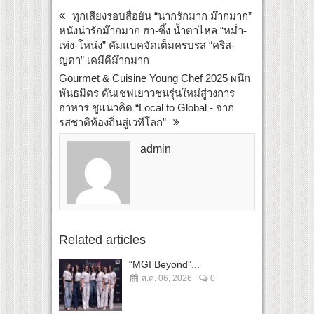
ทุกเสียงรอบสื่อยัน “นากรักมาก ม๊ากมาก”
หนังน่ารักม๊ากมาก ฮา-ซึ้ง น้ำตาไหล “หม่ำ-
เท่ง-โหน่ง” คัมแบคจัดเต็มครบรส “คริส-
ญดา” เคมีดีม๊ากมาก
Gourmet & Cuisine Young Chef 2025 ผนึก
พันธมิตร ดันเชฟเยาวชนรุ่นใหม่สู่วงการ
อาหาร ชูแนวคิด “Local to Global - จาก
รสชาติท้องถิ่นสู่เวทีโลก”
admin
Related articles
“MGI Beyond”...
ส.ค. 06, 2026
0