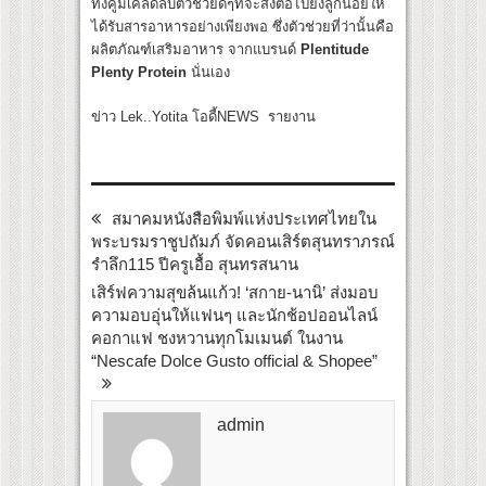
ทั้งคู่มีเคล็ดลับตัวช่วยดีๆที่จะส่งต่อไปยังลูกน้อยให้
ได้รับสารอาหารอย่างเพียงพอ ซึ่งตัวช่วยที่ว่านั้นคือ
ผลิตภัณฑ์เสริมอาหาร จากแบรนด์
Plentitude
Plenty Protein
นั่นเอง
ข่าว Lek..Yotita โอดี้NEWS รายงาน
สมาคมหนังสือพิมพ์แห่งประเทศไทยใน
พระบรมราชูปถัมภ์ จัดคอนเสิร์ตสุนทราภรณ์
รำลึก115 ปีครูเอื้อ สุนทรสนาน
เสิร์ฟความสุขล้นแก้ว! ‘สกาย-นานิ’ ส่งมอบ
ความอบอุ่นให้แฟนๆ และนักช้อปออนไลน์
คอกาแฟ ชงหวานทุกโมเมนต์ ในงาน
“Nescafe Dolce Gusto official & Shopee”
admin