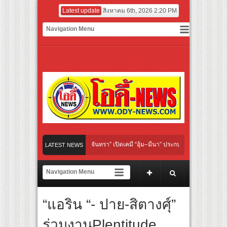
Latest update
สิงหาคม 6th, 2026 2:20 PM
der Her Rules ใต้เงาจันทรา” เปิดเคมี “อุ้ม–มีนา” ประกบคู่ครั้งสำคัญ ชวนแฟนปักหมุดรอช
LATEST NEWS
ลิกอาย เลิกเงียบ เลิกชะล่าใจ” เรื่อง HPV ในแคมเปญ “HPV ไม่เป็นไร…ไม่ได้”
์ สู่ทีมชาติไทย ชวนแฟนลูกยางใกล้ชิดนักตบสาวทีมชาติไทย 15 ส.ค.นี้
“แอริน “- ปาย-สิตางศุ์”
ดับโลก “ปู่ม่านย่าม่าน” เรียนรู้นวัตกรรมผักเชียงดาใน “หอมแผ่นดินฯ”
ร่วมงานPlentitude
กษ์ ‘คุณยายวรนาฏ’ (INHERIT) เตรียมคายตะขาบหนังไทยในรอบปฐมทัศน์โลก ณ เทศกาลภา