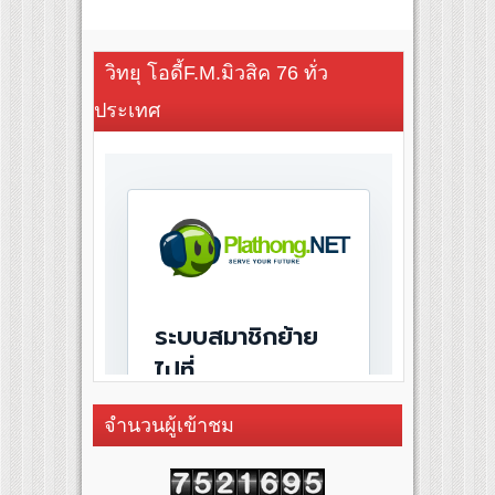
วิทยุ โอดี้F.M.มิวสิค 76 ทั่ว
ประเทศ
จำนวนผู้เข้าชม