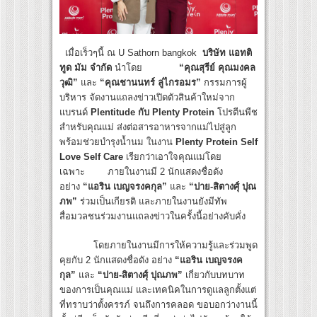
เมื่อเร็วๆนี้ ณ U Sathorn bangkok
บริษัท แอทติ
ทูด มัม จำกัด
นำโดย
“คุณสุรีย์ คุณมงคล
วุฒิ”
และ
“คุณชานนทร์ ลู่ไกรอมร”
กรรมการผู้
บริหาร จัดงานแถลงข่าวเปิดตัวสินค้าใหม่จาก
แบรนด์
Plentitude กับ Plenty Protein
โปรตีนพืช
สำหรับคุณแม่ ส่งต่อสารอาหารจากแม่ไปสู่ลูก
พร้อมช่วยบำรุงน้ำนม ในงาน
Plenty Protein Self
Love Self Care
เรียกว่าเอาใจคุณแม่โดย
เฉพาะ ภายในงานมี 2 นักแสดงชื่อดัง
อย่าง
“แอริน เบญจรงคกุล”
และ
“ปาย-สิตางศุ์ ปุณ
ภพ”
ร่วมเป็นเกียรติ และภายในงานยังมีทัพ
สื่อมวลชนร่วมงานแถลงข่าวในครั้งนี้อย่างคับคั่ง
โดยภายในงานมีการให้ความรู้และร่วมพูด
คุยกับ 2 นักแสดงชื่อดัง อย่าง
“แอริน เบญจรงค
กุล”
และ
“ปาย-สิตางศุ์ ปุณภพ”
เกี่ยวกับบทบาท
ของการเป็นคุณแม่ และเทคนิคในการดูแลลูกตั้งแต่
ที่ทราบว่าตั้งครรภ์ จนถึงการคลอด ขอบอกว่างานนี้