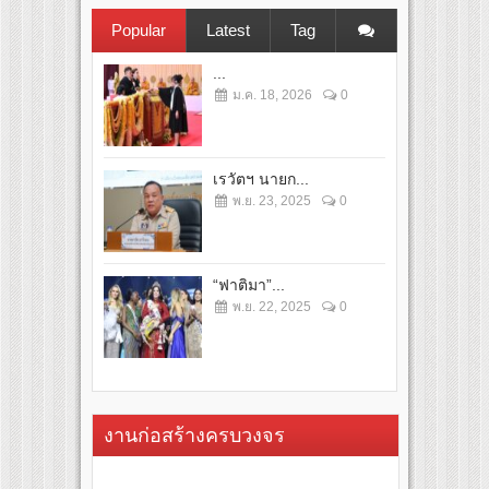
Popular
Latest
Tag
...
ม.ค. 18, 2026
0
เรวัตฯ นายก...
พ.ย. 23, 2025
0
“ฟาติมา”...
พ.ย. 22, 2025
0
งานก่อสร้างครบวงจร