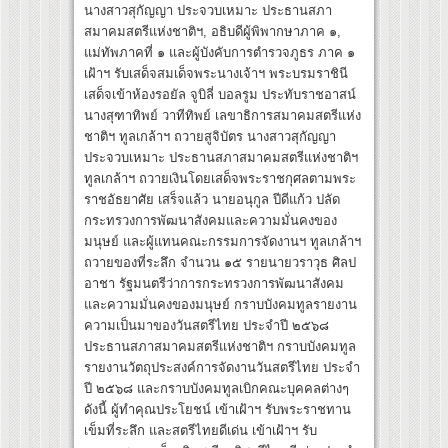
นางสาวสุกัญญา ประจวบเหมาะ ประธานสภา
สมาคมสตรีแห่งชาติฯ, อธิบดีผู้พิพากษาภาค ๑,
แม่ทัพภาคที่ ๑ และผู้บังคับการตำรวจภูธร ภาค ๑
เฝ้าฯ รับเสด็จสมเด็จพระนางเจ้าฯ พระบรมราชินี
เสด็จเข้าห้องรอยัล จูบิลี่ บอลรูม ประทับราชอาสน์
นางสุฑาทิพย์ วาทีทิพย์ เลขาธิการสมาคมสตรีแห่ง
ชาติฯ ทูลเกล้าฯ ถวายสูจิบัตร นางสาวสุกัญญา
ประจวบเหมาะ ประธานสภาสมาคมสตรีแห่งชาติฯ
ทูลเกล้าฯ ถวายเงินโดยเสด็จพระราชกุศลตามพระ
ราชอัธยาศัย เสร็จแล้ว นายอนุกูล ปีดีแก้ว ปลัด
กระทรวงการพัฒนาสังคมและความมั่นคงของ
มนุษย์ และผู้แทนคณะกรรมการจัดงานฯ ทูลเกล้าฯ
ถวายของที่ระลึก จำนวน ๑๕ รายนายวราวุธ ศิลป
อาชา รัฐมนตรีว่าการกระทรวงการพัฒนาสังคม
และความมั่นคงของมนุษย์ กราบบังคมทูลรายงาน
ความเป็นมาของวันสตรีไทย ประจำปี ๒๕๖๘
ประธานสภาสมาคมสตรีแห่งชาติฯ กราบบังคมทูล
รายงานวัตถุประสงค์การจัดงานวันสตรีไทย ประจำ
ปี ๒๕๖๘ และกราบบังคมทูลเบิกคณะบุคคลต่างๆ
ดังนี้ ผู้ทำคุณประโยชน์ เข้าเฝ้าฯ รับพระราชทาน
เข็มที่ระลึก และสตรีไทยดีเด่น เข้าเฝ้าฯ รับ