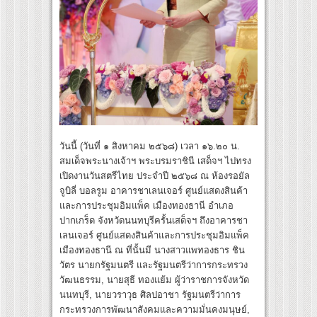
วันนี้ (วันที่ ๑ สิงหาคม ๒๕๖๘) เวลา ๑๖.๒๐ น.
สมเด็จพระนางเจ้าฯ พระบรมราชินี เสด็จฯ ไปทรง
เปิดงานวันสตรีไทย ประจำปี ๒๕๖๘ ณ ห้องรอยัล
จูบิลี่ บอลรูม อาคารชาเลนเจอร์ ศูนย์แสดงสินค้า
และการประชุมอิมแพ็ค เมืองทองธานี อำเภอ
ปากเกร็ด จังหวัดนนทบุรีครั้นเสด็จฯ ถึงอาคารชา
เลนเจอร์ ศูนย์แสดงสินค้าและการประชุมอิมแพ็ค
เมืองทองธานี ณ ที่นั้นมี นางสาวแพทองธาร ชิน
วัตร นายกรัฐมนตรี และรัฐมนตรีว่าการกระทรวง
วัฒนธรรม, นายสุธี ทองแย้ม ผู้ว่าราชการจังหวัด
นนทบุรี, นายวราวุธ ศิลปอาชา รัฐมนตรีว่าการ
กระทรวงการพัฒนาสังคมและความมั่นคงมนุษย์,