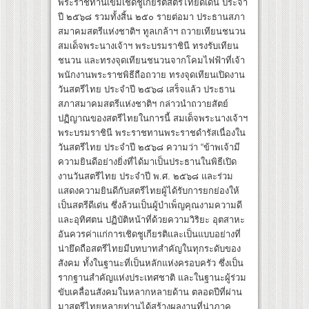
พระราชทานเข็มเชิดชูเกียรติสตรีไทยดีเด่น ประจำ
ปี ๒๕๖๘ รวมทั้งสิ้น ๒๕๐ รายต่อมา ประธานสภา
สมาคมสตรีแห่งชาติฯ ทูลเกล้าฯ ถวายเทียนชนวน
สมเด็จพระนางเจ้าฯ พระบรมราชินี ทรงรับเทียน
ชนวน และทรงจุดเทียนชนวนจากโคมไฟฟ้าที่เจ้า
พนักงานพระราชพิธีถือถวาย ทรงจุดเทียนเปิดงาน
วันสตรีไทย ประจำปี ๒๕๖๘ เสร็จแล้ว ประธาน
สภาสมาคมสตรีแห่งชาติฯ กล่าวนำถวายสัตย์
ปฏิญาณของสตรีไทยในการนี้ สมเด็จพระนางเจ้าฯ
พระบรมราชินี พระราชทานพระราชดำรัสเนื่องใน
วันสตรีไทย ประจำปี ๒๕๖๘ ความว่า “ข้าพเจ้ามี
ความยินดีอย่างยิ่งที่ได้มาเป็นประธานในพิธีเปิด
งานวันสตรีไทย ประจำปี พ.ศ. ๒๕๖๘ และร่วม
แสดงความยินดีกับสตรีไทยผู้ได้รับการยกย่องให้
เป็นสตรีดีเด่น ซึ่งล้วนเป็นผู้บำเพ็ญคุณงามความดี
และอุทิศตน ปฏิบัติหน้าที่ด้วยความวิริยะ อุตสาหะ
อันควรค่าแก่การเชิดชูเกียรติและเป็นแบบอย่างที่
น่ายึดถือสตรีไทยมีบทบาทสำคัญในทุกระดับของ
สังคม ทั้งในฐานะที่เป็นหลักแห่งครอบครัว ซึ่งเป็น
รากฐานสำคัญแห่งประเทศชาติ และในฐานะผู้ร่วม
ขับเคลื่อนสังคมในหลากหลายด้าน ตลอดปีที่ผ่าน
มาสตรีไทยหลายท่านได้สร้างผลงานที่น่าภาค