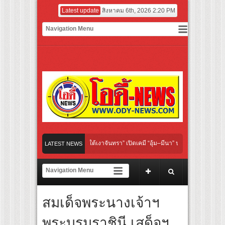
Latest update
สิงหาคม 6th, 2026 2:20 PM
al “Under Her Rules ใต้เงาจันทรา” เปิดเคมี “อุ้ม–มีนา” ประกบคู่ครั้งสำคัญ ชวนแฟนปักห
LATEST NEWS
ทย “เลิกอาย เลิกเงียบ เลิกชะล่าใจ” เรื่อง HPV ในแคมเปญ “HPV ไม่เป็นไร…ไม่ได้”
เชียร์ สู่ทีมชาติไทย ชวนแฟนลูกยางใกล้ชิดนักตบสาวทีมชาติไทย 15 ส.ค.นี้
สมเด็จพระนางเจ้าฯ
ผนังระดับโลก “ปู่ม่านย่าม่าน” เรียนรู้นวัตกรรมผักเชียงดาใน “หอมแผ่นดินฯ”
พระบรมราชินี เสด็จฯ
ร์มยักษ์ ‘คุณยายวรนาฏ’ (INHERIT) เตรียมคายตะขาบหนังไทยในรอบปฐมทัศน์โลก ณ เท