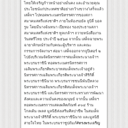
ไทยให้เจริญก้าวหน้าอย่างมั่นคง และอำนวยคุณ
ประโยชน์แก่ประเทศชาติอย่างกว้างขวาง”เสร็จแล้ว
เสด็จฯ ไปทอดพระเนตรนิทรรศการของสภา
สมาคมสตรีแห่งชาติฯ ภายในห้องรอยัล จูบิลี่ บอล
รูม โดยมีนางฉันทนา เปียทอง รองประธานสภา
สมาคมสตรีแห่งชาติฯ ทูลเกล้าฯ ถวายหนังสืองาน
วันสตรีไทย ประจำปี ๒๕๖๘ จากนั้น เสด็จฉายพระ
ฉายาลักษณ์ร่วมกับคณะผู้บริหาร และคณะ
กรรมการจัดงานฯ ต่อมา เสด็จออกจากจูปิเตอร์ ๒
ไปยังบริเวณจัดนิทรรศการฯสมเด็จพระนางเจ้าฯ
พระบรมราชินี ทอดพระเนตรนิทรรศการ
เฉลิมพระเกียรติพระบาทสมเด็จพระเจ้าอยู่หัว
นิทรรศการเฉลิมพระเกียรติพระนางเจ้าสิริกิติ์
พระบรมราชินีนาถ พระบรมราชชนนีพันปีหลวง
นิทรรศการเฉลิมพระเกียรติสมเด็จพระนางเจ้าฯ
พระบรมราชินี และนิทรรศการกระทรวงการพัฒนา
สังคมและความมั่นคงของมนุษย์ จากนั้น เสด็จฯ
ทอดพระเนตรการแสดงผลิตภัณฑ์ ๙๐๔ ร้าน
โกลเด้น เพลส มูลนิธิส่งเสริมศิลปาชีพ ในสมเด็จ
พระนางเจ้าสิริกิติ์ พระบรมราชินีนาถ และมูลนิธิ
สายใจไทย ในพระบรมราชูปถัมภ์
#ทรงพระเจริญ