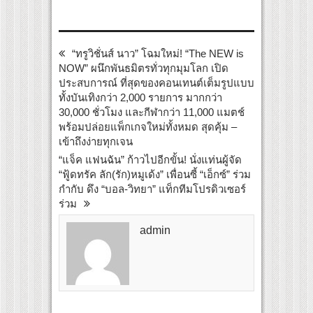
“ทรูวิชั่นส์ นาว” โฉมใหม่! “The NEW is
NOW” ผนึกพันธมิตรทั่วทุกมุมโลก เปิด
ประสบการณ์ ที่สุดของคอนเทนต์เต็มรูปแบบ
ทั้งบันเทิงกว่า 2,000 รายการ มากกว่า
30,000 ชั่วโมง และกีฬากว่า 11,000 แมตช์
พร้อมปล่อยแพ็กเกจใหม่ทั้งหมด สุดคุ้ม –
เข้าถึงง่ายทุกเจน
“แจ็ค แฟนฉัน” ก้าวไปอีกขั้น! นั่งแท่นผู้จัด
“ฟู้ดทรัค ลัก(รัก)หมูเด้ง” เพื่อนซี้ “เอ็กซ์” ร่วม
กำกับ ดึง “บอล-วิทยา” แท็กทีมโปรดิวเซอร์
ร่วม
admin