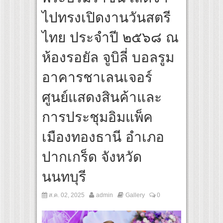
สุดชีวิต โกนหัวรับบทแม่ชี นำทีมนักแสดงประชันความสยอง!
ไปทรงเปิดงานวันสตรี
al “Under Her Rules ใต้เงาจันทรา” เปิดเคมี “อุ้ม–มีนา” ประกบคู่ครั้งสำคัญ ชวนแฟนปักห
ไทย ประจำปี ๒๕๖๘ ณ
ห้องรอยัล จูบิลี่ บอลรูม
อาคารชาเลนเจอร์
ศูนย์แสดงสินค้าและ
การประชุมอิมแพ็ค
เมืองทองธานี อำเภอ
ปากเกร็ด จังหวัด
นนทบุรี
ส.ค. 02, 2025
admin
Gallery
0