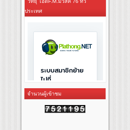
วิทยุ โอดี้F.M.มิวสิค 76 ทั่ว
ประเทศ
จำนวนผู้เข้าชม