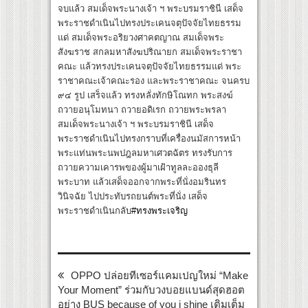
จบแล้ว สมเด็จพระนางเจ้า ฯ พระบรมราชินี เสด็จ
พระราชดำเนินไปทรงประเคนจตุปัจจัยไทยธรรม
แด่ สมเด็จพระอริยวงศาคตญาณ สมเด็จพระ
สังฆราช สกลมหาสังฆปริณายก สมเด็จพระราชา
คณะ แล้วทรงประเคนจตุปัจจัยไทยธรรมแด่ พระ
ราชาคณะเจ้าคณะรอง และพระราชาคณะ จนครบ
๙๔ รูป เสร็จแล้ว ทรงหลั่งทักษิโณทก พระสงฆ์
ถวายอนุโมทนา ถวายอดิเรก ถวายพระพรลา
สมเด็จพระนางเจ้า ฯ พระบรมราชินี เสด็จ
พระราชดำเนินไปทรงกราบที่เครื่องนมัสการหน้า
พระแท่นพระนพปฎลมหาเศวตฉัตร ทรงรับการ
ถวายความเคารพของผู้มาเฝ้าทูลละอองธุลี
พระบาท แล้วเสด็จออกจากพระที่นั่งอมรินทร
วินิจฉัย ไปประทับรถยนต์พระที่นั่ง เสด็จ
พระราชดำเนินกลับ
#ทรงพระเจริญ
OPPO ปล่อยทีเซอร์แคมเปญใหม่ “Make
Your Moment” ร่วมกับวงบอยแบนด์สุดฮอต
อย่าง BUS because of you i shine เติมเต็ม