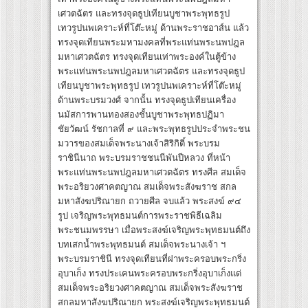
เศวตฉัตร และทรงจุดธูปเทียนบูชาพระพุทธรูป
เทวรูปนพเคราะห์ที่โต๊ะหมู่ ด้านพระราชอาส์น แล้ว
ทรงจุดเทียนพระมหามงคลที่พระแท่นพระนพปฎล
มหาเศวตฉัตร ทรงจุดเทียนเท่าพระองค์ในตู้ข้าง
พระแท่นพระนพปฎลมหาเศวตฉัตร และทรงจุดธูป
เทียนบูชาพระพุทธรูป เทวรูปนพเคราะห์ที่โต๊ะหมู่
ด้านพระบรมวงศ์ จากนั้น ทรงจุดธูปเทียนเครื่อง
นมัสการพานทองสองชั้นบูชาพระพุทธปฏิมา
ชัยวัฒน์ รัชกาลที่ ๙ และพระพุทธรูปประจำพระชน
มวารของสมเด็จพระนางเจ้าสิริกิติ์ พระบรม
ราชินีนาถ พระบรมราชชนนีพันปีหลวง ที่หน้า
พระแท่นพระนพปฎลมหาเศวตฉัตร ทรงศีล สมเด็จ
พระอริยวงศาคตญาณ สมเด็จพระสังฆราช สกล
มหาสังฆปริณายก ถวายศีล จบแล้ว พระสงฆ์ ๙๔
รูป เจริญพระพุทธมนต์การพระราชพิธีเฉลิม
พระชนมพรรษา เมื่อพระสงฆ์เจริญพระพุทธมนต์ถึง
บทเสกน้ำพระพุทธมนต์ สมเด็จพระนางเจ้า ฯ
พระบรมราชินี ทรงจุดเทียนที่ฝาพระครอบพระกริ่ง
อุบาเก็ง ทรงประเคนพระครอบพระกริ่งอุบาเก็งแด่
สมเด็จพระอริยวงศาคตญาณ สมเด็จพระสังฆราช
สกลมหาสังฆปริณายก พระสงฆ์เจริญพระพุทธมนต์