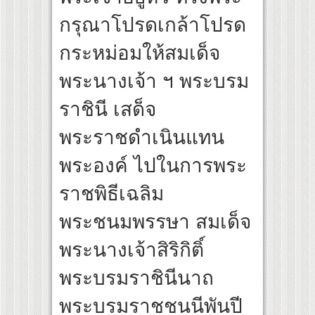
ปลุกกระแส ผิวโชกุ ผิวโชว์ได้ ตอบโจทย์คนรุ่นใหม่
กรุณาโปรดเกล้าโปรด
เปิดเกมใหม่ในวงการการศึกษา เปิดตัว “SCA PLUS” แพลตฟอร์มการเรียนรู้ “Creative Art
อดการลงทุนในธุรกิจการศึกษากว่า 100 ล้านบาท
กระหม่อมให้สมเด็จ
พระนางเจ้า ฯ พระบรม
ราชินี เสด็จ
พระราชดำเนินแทน
พระองค์ ไปในการพระ
ราชพิธีเฉลิม
พระชนมพรรษา สมเด็จ
พระนางเจ้าสิริกิติ์
พระบรมราชินีนาถ
พระบรมราชชนนีพันปี