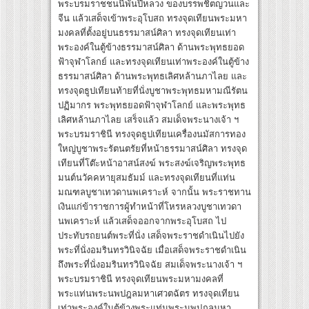
พระบรมราชชนนีพันปีหลวง ของบรรพชิตญวนและ
จีน แล้วเสด็จเข้าพระอุโบสถ ทรงจุดเทียนพระมหา
มงคลที่ตั้งอยู่บนธรรมาสน์ศิลา ทรงจุดเทียนเท่า
พระองค์ในตู้ข้างธรรมาสน์ศิลา ด้านพระพุทธยอด
ฟ้าจุฬาโลกย์ และทรงจุดเทียนเท่าพระองค์ในตู้ข้าง
ธรรมาสน์ศิลา ด้านพระพุทธเลิศหล้านภาไลย และ
ทรงจุดธูปเทียนท้ายที่นั่งบูชาพระพุทธมหามณีรัตน
ปฏิมากร พระพุทธยอดฟ้าจุฬาโลกย์ และพระพุทธ
เลิศหล้านภาไลย เสร็จแล้ว สมเด็จพระนางเจ้า ฯ
พระบรมราชินี ทรงจุดธูปเทียนเครื่องนมัสการทอง
ใหญ่บูชาพระรัตนตรัยที่หน้าธรรมาสน์ศิลา ทรงจุด
เทียนที่โต๊ะหน้าอาสน์สงฆ์ พระสงฆ์เจริญพระพุทธ
มนต์นวัคคหายุสมธัมม์ และทรงจุดเทียนที่แท่น
มณฑลบูชาเทวดานพเคราะห์ จากนั้น พระราชทาน
เงินแก่ข้าราชการผู้ทำหน้าที่โหรหลวงบูชาเทวดา
นพเคราะห์ แล้วเสด็จออกจากพระอุโบสถ ไป
ประทับรถยนต์พระที่นั่ง เสด็จพระราชดำเนินไปยัง
พระที่นั่งอมรินทรวินิจฉัย เมื่อเสด็จพระราชดำเนิน
ถึงพระที่นั่งอมรินทรวินิจฉัย สมเด็จพระนางเจ้า ฯ
พระบรมราชินี ทรงจุดเทียนพระมหามงคลที่
พระแท่นพระนพปฎลมหาเศวตฉัตร ทรงจุดเทียน
เท่าพระองค์ในตู้ข้างพระแท่นพระนพปฎลมหา