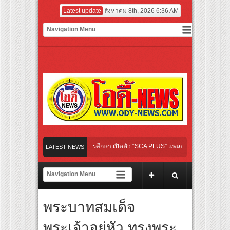
Latest update
สิงหาคม 8th, 2026 6:36 AM
เปิดเกมใหม่ในวงการการศึกษา เปิดตัว “SCA PLUS” แพลตฟอร์มการเรียนรู้ “Creative Art
LATEST NEWS
อดการลงทุนในธุรกิจการศึกษากว่า 100 ล้านบาท
ส้นทางจาการ์ตา-กรุงเทพฯ เสริม Air Connectivity ดึงนักท่องเที่ยวคุณภาพจากอินโดนีเซีย
ไทย เตรียมเดบิวต์ลงซีรีย์แนวตั้ง พร้อมเขย่าวงการบันเทิงยุคดิจิทัล
พระบาทสมเด็จ
หม่ “Your Candy” พร้อมเสิร์ฟ MV สดใส ได้ “ต้าเหนิง” และ “ณิชา” ร่วมเติมสีสัน
พระเจ้าอยู่หัว ทรงพระ