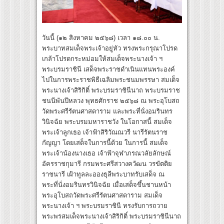
วันนี้ (๑๒ สิงหาคม ๒๕๖๘) เวลา ๑๘.๐๐ น.
พระบาทสมเด็จพระเจ้าอยู่หัว ทรงพระกรุณาโปรด
เกล้าโปรดกระหม่อมให้สมเด็จพระนางเจ้า ฯ
พระบรมราชินี เสด็จพระราชดำเนินแทนพระองค์
ไปในการพระราชพิธีเฉลิมพระชนมพรรษา สมเด็จ
พระนางเจ้าสิริกิติ์ พระบรมราชินีนาถ พระบรมราช
ชนนีพันปีหลวง พุทธศักราช ๒๕๖๘ ณ พระอุโบสถ
วัดพระศรีรัตนศาสดาราม และพระที่นั่งอมรินทร
วินิจฉัย พระบรมมหาราชวัง ในโอกาสนี้ สมเด็จ
พระเจ้าลูกเธอ เจ้าฟ้าสิริวัณณวรี นารีรัตนราช
กัญญา โดยเสด็จในการนี้ด้วย ในการนี้ สมเด็จ
พระเจ้าน้องนางเธอ เจ้าฟ้าจุฬาภรณวลัยลักษณ์
อัครราชกุมารี กรมพระศรีสวางควัฒน วรขัตติย
ราชนารี เฝ้าทูลละอองธุลีพระบาทรับเสด็จ ณ
พระที่นั่งอมรินทรวินิจฉัย เมื่อเสด็จขึ้นชานหน้า
พระอุโบสถวัดพระศรีรัตนศาสดาราม สมเด็จ
พระนางเจ้า ฯ พระบรมราชินี ทรงรับการถวาย
พระพรสมเด็จพระนางเจ้าสิริกิติ์ พระบรมราชินีนาถ