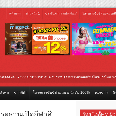
หน้าแรก
ข่าวหน้า 1
ข่าวสินค้าและผลิตภัณฑ์
โครงการขับขี่สวมหมวกน
ล
“PP KRIT” ชวนเปิดประสบการณ์ความหวานซ่อนเปรี้ยวในซิงเกิลใหม่ “Your Candy” พร้
วสังคม
ข่าวกีฬา
โครงการขับขี่สวมหมวกนิรภัย 100%
ห้องข่าว
G
ประธานเปิดกีฬาสี
วิทยุ โอดี้F.M.มิ