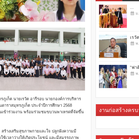
...
ม.
เรวั
พ.
“ฟาต
พ.
ุทรภูเก็ต นายเรวัต อารีรอบ นายกองค์การบริหาร
ียนดาราสมุทรภูเก็ต ประจำปีการศึกษา 2568
งานก่อสร้างคร
นเข้าร่วมงาน พร้อมร่วมชมขบวนพาเหรดที่จัดขึ้น
ีฬา สร้างเสริมสุขภาพกายและใจ ปลูกฝังความมี
รู้จักใช้เวลาว่างให้เกิดประโยชน์ และมีสมรรถภาพ