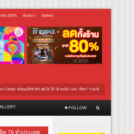
ิรภัย 100%
ห้องข่าว
Gallery
อมเสิร์ฟ MV สดใส ได้ “ต้าเหนิง” และ “ณิชา” ร่วมเติมสีสัน
โชกุบุสซึ โฉมใหม่ บูส
ALLERY
FOLLOW
วสิค 76 ทั่วประเทศ