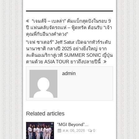
“เจมส์จิ – เบลล่า” คัมแบ็กสุดปังในรอบ 9
ปี แฟนคลับจัดรถแห่ – ฟู้ดทรัค ต้อนรับ “เจ้า
คุณพี่กับอีนางคำดวง”
“เจฟ ซาเตอร์” Jeff Satur เปิดฉากทัวร์ระดับ
นานาชาติ กลางปี 2025 อย่างยิ่งใหญ่ จาก
ละตินอเมริกาสู่เวที SUMMER SONIC ญี่ปุ่น
ตามด้วย ASIA TOUR ยาวถึงปลายปีนี้
admin
Related articles
“MGI Beyond”...
ส.ค. 06, 2026
0