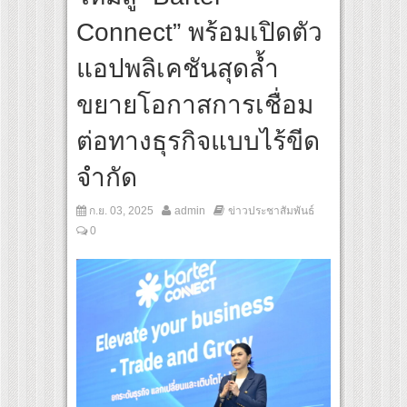
สุดชีวิต โกนหัวรับบทแม่ชี นำทีมนักแสดงประชันความสยอง!
Connect” พร้อมเปิดตัว
l “Under Her Rules ใต้เงาจันทรา” เปิดเคมี “อุ้ม–มีนา” ประกบคู่ครั้งสำคัญ ชวนแฟนปักหม
แอปพลิเคชันสุดล้ำ
ขยายโอกาสการเชื่อม
ต่อทางธุรกิจแบบไร้ขีด
จำกัด
ก.ย. 03, 2025
admin
ข่าวประชาสัมพันธ์
0