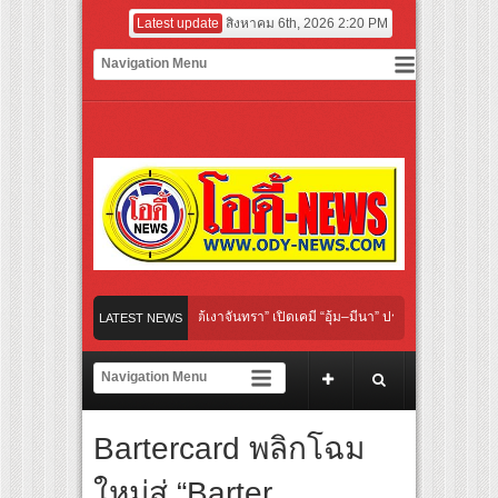
Latest update
สิงหาคม 6th, 2026 2:20 PM
l “Under Her Rules ใต้เงาจันทรา” เปิดเคมี “อุ้ม–มีนา” ประกบคู่ครั้งสำคัญ ชวนแฟนปักหม
LATEST NEWS
ย “เลิกอาย เลิกเงียบ เลิกชะล่าใจ” เรื่อง HPV ในแคมเปญ “HPV ไม่เป็นไร…ไม่ได้”
ชียร์ สู่ทีมชาติไทย ชวนแฟนลูกยางใกล้ชิดนักตบสาวทีมชาติไทย 15 ส.ค.นี้
Bartercard พลิกโฉม
นังระดับโลก “ปู่ม่านย่าม่าน” เรียนรู้นวัตกรรมผักเชียงดาใน “หอมแผ่นดินฯ”
ใหม่สู่ “Barter
์มยักษ์ ‘คุณยายวรนาฏ’ (INHERIT) เตรียมคายตะขาบหนังไทยในรอบปฐมทัศน์โลก ณ เทศ