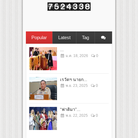
Popular
Latest
Tag
...
ม.ค. 18, 2026
0
เรวัตฯ นายก...
พ.ย. 23, 2025
0
“ฟาติมา”...
พ.ย. 22, 2025
0