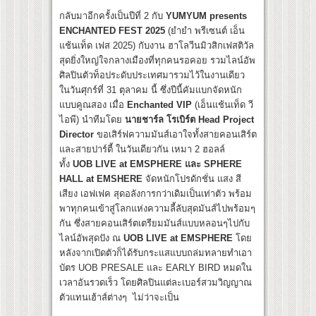
กลับมาอีกครั้งเป็นปีที่ 2 กับ
YUMYUM presents
ENCHANTED FEST 2025
(ยำยำ พรีเซนต์ เอ็น
แช้นเท็ด เฟส 2025) กับงาน ฮาโลวีนมิวสิกเฟสติวัล
สุดยิ่งใหญ่ใจกลางเมืองที่ทุกคนรอคอย รวมไลน์อัพ
ศิลปินตัวท็อประดับประเทศมารวมไว้ในงานเดียว
ในวันศุกร์ที่ 31 ตุลาคม นี้ ซึ่งปีนี้คัมแบกจัดหนัก
แบบคูณสอง เมื่อ
Enchanted VIP
(เอ็นแช้นเท็ด วี
ไอพี) นำทีมโดย
นายชาร์ล โรเบิร์ต Head Project
Director
ขอเสิร์ฟความมันส์เอาใจทั้งสายคอนเสิร์ต
และสายปาร์ตี้ ในวันเดียวกัน เหมา 2 ฮอลล์
ทั้ง
UOB LIVE at EMSPHERE และ SPHERE
HALL at EMSHERE
จัดหนักโปรดักชั่น แสง สี
เสียง เอฟเฟค สุดอลังการกว่าเดิมเป็นเท่าตัว พร้อม
พาทุกคนเข้าสู่โลกแห่งความลี้ลับสุดมันส์ไปพร้อมๆ
กัน ซึ่งสายคอนเสิร์ตเตรียมมันส์แบบหลอนๆไปกับ
ไลน์อัพสุดปัง ณ
UOB LIVE at EMSPHERE
โดย
หลังจากเปิดตัวก็ได้รับกระแสแบบถล่มทลายทำเอา
บัตร UOB PRESALE และ EARLY BIRD หมดใน
เวลาอันรวดเร็ว โดยศิลปินแต่ละเบอร์สวมวิญญาณ
ตัวแทนเฮ้าส์ต่างๆ ไม่ว่าจะเป็น