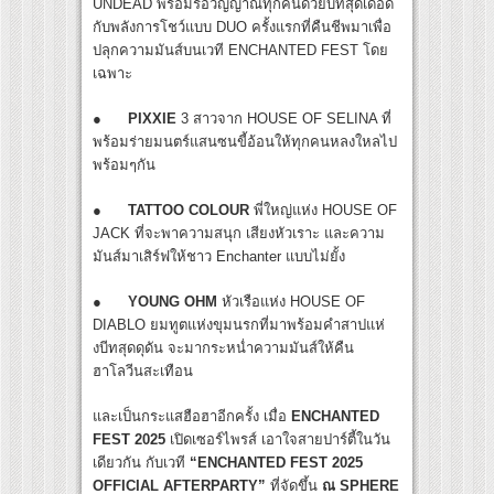
UNDEAD พร้อมรื้อวิญญาณทุกคนด้วยบีทสุดเดือด
กับพลังการโชว์แบบ DUO ครั้งแรกที่คืนชีพมาเพื่อ
ปลุกความมันส์บนเวที ENCHANTED FEST โดย
เฉพาะ
●
PIXXIE
3 สาวจาก HOUSE OF SELINA ที่
พร้อมร่ายมนตร์แสนซนขี้อ้อนให้ทุกคนหลงใหลไป
พร้อมๆกัน
●
TATTOO COLOUR
พี่ใหญ่แห่ง HOUSE OF
JACK ที่จะพาความสนุก เสียงหัวเราะ และความ
มันส์มาเสิร์ฟให้ชาว Enchanter แบบไม่ยั้ง
●
YOUNG OHM
หัวเรือแห่ง HOUSE OF
DIABLO ยมทูตแห่งขุมนรกที่มาพร้อมคำสาปแห่
งบีทสุดดุดัน จะมากระหน่ำความมันส์ให้คืน
ฮาโลวีนสะเทือน
และเป็นกระแสฮือฮาอีกครั้ง เมื่อ
ENCHANTED
FEST 2025
เปิดเซอร์ไพรส์ เอาใจสายปาร์ตี้ในวัน
เดียวกัน กับเวที
“ENCHANTED FEST 2025
OFFICIAL AFTERPARTY”
ที่จัดขึ้น
ณ SPHERE