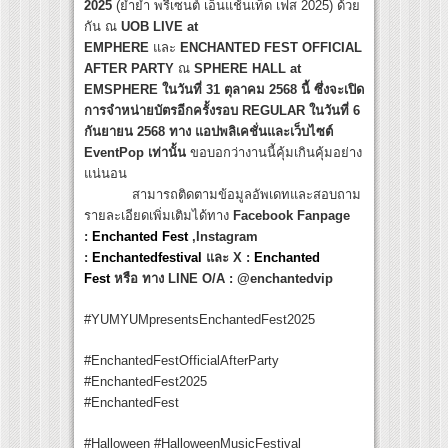
2025
(ยำยำ พรีเซนต์ เอ็นแช้นเท็ด เฟส 2025) ด้วย
กัน ณ
UOB LIVE at
EMPHERE
และ
ENCHANTED FEST OFFICIAL
AFTER PARTY
ณ
SPHERE HALL at
EMSPHERE ในวันที่ 31 ตุลาคม 2568 นี้ ซึ่งจะเปิด
การจำหน่ายบัตรอีกครั้งรอบ REGULAR ในวันที่ 6
กันยายน 2568 ทาง แอปพลิเคชั่นและเว็บไซต์
EventPop เท่านั้น
ขอบอกว่างานนี้คุ้มเกินคุ้มอย่าง
แน่นอน
สามารถติดตามข้อมูลอัพเดทและสอบถาม
รายละเอียดเพิ่มเติมได้ทาง
Facebook Fanpage
:
Enchanted Fest
,Instagram
:
Enchantedfestival
และ X :
Enchanted
Fest
หรือ ทาง LINE O/A : @enchantedvip
#YUMYUMpresentsEnchantedFest2025
#EnchantedFestOfficialAfterParty
#EnchantedFest2025
#EnchantedFest
#Halloween #HalloweenMusicFestival