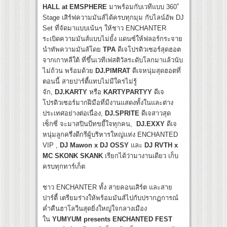
HALL at EMSPHERE
มาพร้อมกับเวทีแบบ 360 ํ
Stage เสิร์ฟความมันส์ได้ครบทุกมุม กับไลน์อัพ DJ
Set ที่จัดมาแบบเน้นๆ ให้ชาว ENCHANTER
ระเบิดความมันส์แบบไม่ยั้ง แดนซ์ให้ฟลอร์กระจาย
นำทัพความมันส์โดย
TPA
ดีเจโปรดิวเซอร์สุดฮอต
จากเกาหลีใต้ ที่ขึ้นเวทีเฟสติวัลระดับโลกมาแล้วนับ
ไม่ถ้วน พร้อมด้วย
DJ.PIMRAT
ดีเจหนุ่มสุดฮอตที่
ตอนนี้ สายปาร์ตี้แทบไม่มีใครไม่รู้
จัก,
DJ.KARTY
หรือ
KARTYPARTYY
ดีเจ
โปรดิวเซอร์มากฝีมือที่มีงานแสดงทั้งในและต่าง
ประเทศอย่างต่อเนื่อง,
DJ.SPRITE
ดีเจสาวสุด
เซ็กซี่ จะมาสปินบีทขยี้ใจทุกคน,
DJ.EXXY
ดีเจ
หนุ่มลูกครึ่งดีกรีผู้บริหารใหญ่แห่ง ENCHANTED
VIP ,
DJ Mawon x DJ OSSY
และ
DJ RVTH x
MC SKONK SKANK
เรียกได้ว่ามางานเดียว เก็บ
ครบทุกทาร์เก็ต
ชาว ENCHANTER ทั้ง สายคอนเสิร์ต และสาย
ปาร์ตี้ เตรียมร่างให้พร้อมมันส์ไปกับปรากฏการณ์
ค่ำคืนฮาโลวีนสุดยิ่งใหญ่ใจกลางเมือง
ใน
YUMYUM presents ENCHANTED FEST