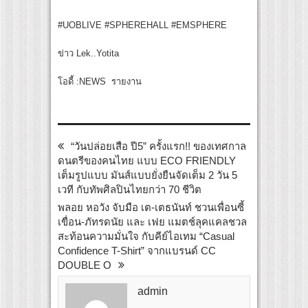
#UOBLIVE #SPHEREHALL #EMSPHERE
ข่าว Lek..Yotita
โอดี้ :NEWS รายงาน
“วันปล่อยเสือ ปี5” ครั้งแรก!! ของเทศกาล
ดนตรีของคนไทย แบบ ECO FRIENDLY
เต็มรูปแบบ มันส์แบบยั่งยืนจัดเต็ม 2 วัน 5
เวที กับทัพศิลปินไทยกว่า 70 ชีวิต
พลอย หอวัง จับมือ เต-เตธนันท์ ชวนเพื่อนซี้
เขื่อน-ภัทรดนัย และ เฟย แมตช์ลุคแคลชวล
สะท้อนความมั่นใจ กับคีย์ไอเทม “Casual
Confidence T-Shirt” จากแบรนด์ CC
DOUBLE O
admin