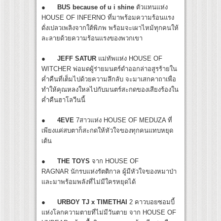
●
BUS because of u i shine
ตัวแทนแห่ง
HOUSE OF INFERNO ที่มาพร้อมความร้อนแรง
ดั่งเปลวเพลิงจากใต้พิภพ พร้อมจะเผาไหม้ทุกคนให้
ละลายด้วยความร้อนเเรงของพวกเขา
●
JEFF SATUR
แม่ทัพแห่ง HOUSE OF
WITCHER พ่อมดผู้ร่ายมนตร์ดำออกล่าอสูรร้ายใน
ค่ำคืนที่เต็มไปด้วยความลึกลับ จะมาเสกคาถาเพื่อ
ทำให้คุณหลงใหลไปกับมนตร์สะกดของเสียงร้องใน
ค่ำคืนฮาโลวีนนี้
●
4EVE
7สาวแห่ง HOUSE OF MEDUZA ที่
เพียงแค่สบตาก็สะกดให้หัวใจของทุกคนแทบหยุด
เต้น
●
THE TOYS
จาก HOUSE OF
RAGNAR นักรบแห่งรัตติกาล ผู้มีหัวใจของหมาป่า
และมาพร้อมพลังที่ไม่มีใครหยุดได้
●
URBOY TJ x TIMETHAI
2 คาวบอยซอมบี้
แห่งโลกความตายที่ไม่มีวันตาย จาก HOUSE OF