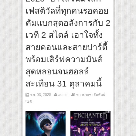
าญ่า” ปลุกกระแส ผิวโชกุ ผิวโชว์ได้ ตอบโจทย์คนรุ่นใหม่
เฟสติวัลที่ทุกคนรอคอย
ROUP เปิดเกมใหม่ในวงการการศึกษา เปิดตัว “SCA PLUS” แพลตฟอร์มการเรียนรู้ “Creativ
อดการลงทุนในธุรกิจการศึกษากว่า 100 ล้านบาท
คัมแบกสุดอลังการกับ 2
เวที 2 สไตล์ เอาใจทั้ง
สายคอนและสายปาร์ตี้
พร้อมเสิร์ฟความมันส์
สุดหลอนจนฮอลล์
สะเทือน 31 ตุลาคมนี้
ก.ย. 03, 2025
admin
ข่าวประชาสัมพันธ์
0