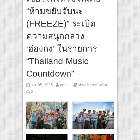
า” ปลุกกระแส ผิวโชกุ ผิวโชว์ได้ ตอบโจทย์คนรุ่นใหม่
“ห้ามขยับจับนะ
UP เปิดเกมใหม่ในวงการการศึกษา เปิดตัว “SCA PLUS” แพลตฟอร์มการเรียนรู้ “Creative 
อดการลงทุนในธุรกิจการศึกษากว่า 100 ล้านบาท
(FREEZE)” ระเบิด
ความสนุกกลาง
‘ฮ่องกง’ ในรายการ
“Thailand Music
Countdown”
ก.ย. 05, 2025
admin
ข่าวประชาสัมพันธ์
0