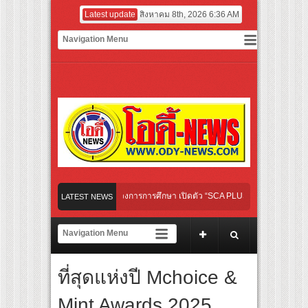
Latest update
สิงหาคม 8th, 2026 6:36 AM
 GROUP เปิดเกมใหม่ในวงการการศึกษา เปิดตัว “SCA PLUS” แพลตฟอร์มการเรียนรู้ “Creat
LATEST NEWS
อดการลงทุนในธุรกิจการศึกษากว่า 100 ล้านบาท
rlines เส้นทางจาการ์ตา-กรุงเทพฯ เสริม Air Connectivity ดึงนักท่องเที่ยวคุณภาพจากอิน
่แรกของไทย เตรียมเดบิวต์ลงซีรีย์แนวตั้ง พร้อมเขย่าวงการบันเทิงยุคดิจิทัล
ที่สุดแห่งปี Mchoice &
ิงเกิลใหม่ “Your Candy” พร้อมเสิร์ฟ MV สดใส ได้ “ต้าเหนิง” และ “ณิชา” ร่วมเติมสีส
Mint Awards 2025