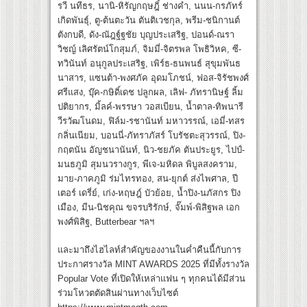
รวี นทีธร, นานิ-หิรัญกฤษฎิ์ ช่างคำ, นนน-กรภัทร์
เกิดพันธุ์, ตู-ต้นตะวัน ตันติเวชกุล, พรีม-ชนิกานต์
ตังกบดี, ดัง-ณัฎฐ์ฐชัย บุญประเสริฐ, ปอนด์-ณรา
วิชญ์ เลิศรัตน์โกสุมภ์, จิมมี่-จิตรพล โพธิวิหค, ซี-
ทวินันท์ อนุกูลประเสริฐ, เพิร์ธ-ธนพนธ์ สุขุมพันธ
นาสาร, แซนต้า-พงศภัค อุดมโภชน์, ฟอส-จิรัชพงศ์
ศรีแสง, บุ๊ค-กษิดิ์เดช ปลูกผล, เลิฟ- ภัทรานิษฐ์ ลิ้ม
ปติยากร, มิ้ลค์-พรรษา วอสเบียน, น้ำตาล-ทิพนารี
วีรวัฒโนดม, ฟิล์ม-รชานันท์ มหาวรรณ์, เอมี่-ทสร
กลิ่นเนียม, บอนนี่-ภัทราภัสร์ โบรัชตะสุวรรณ์, ปิง-
กฤตนัน อัญชนานันท์, นิว-ชยภัค ตันประยูร, ไปป์-
มนธภูมิ สุมนวรางกูร, พีเจ-มหิดล พิบูลสงคราม,
มาย-ภาคภูมิ ร่มไทรทอง, สน-ยุกต์ ส่งไพศาล, ปี
เตอร์ เดรี่ย์, เก่ง-หฤษฎ์ บัวย้อย, น้ำปิง-นภัสกร ปิง
เมือง, มีน-นิชคุณ ขจรบริรักษ์, จั๊มพ์-พิสิฐพล เอก
พงศ์พิสิฐ, Butterbear ฯลฯ
และมาถึงไฮไลท์สำคัญของงานในค่ำคืนนี้กับการ
ประกาศรางวัล MINT AWARDS 2025 ที่มีทั้งรางวัล
Popular Vote ที่เปิดให้เหล่าแฟน ๆ ทุกคนได้มีส่วน
ร่วมโหวตตัดสินผ่านทางเว็บไซต์