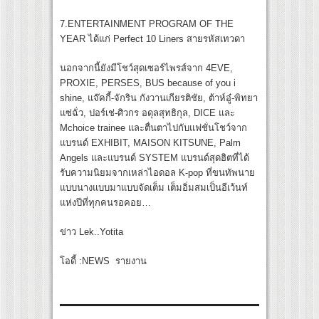
7.ENTERTAINMENT PROGRAM OF THE
YEAR ได้แก่ Perfect 10 Liners สายรหัสเทวดา
นอกจากนี้ยังมีโชว์สุดเซอร์ไพรส์จาก 4EVE,
PROXIE, PERSES, BUS because of you i
shine, แจ๊คกี้-จักริน กังวานเกียรติชัย, ต้าห์อู๋-พิทยา
แซ่ฉั่ว, ปอร์เช่-ศิวกร อดุลสุทธิกุล, DICE และ
Mchoice trainee และตื่นตาไปกับแฟชั่นโชว์จาก
แบรนด์ EXHIBIT, MAISON KITSUNE, Palm
Angels และแบรนด์ SYSTEM แบรนด์สุดฮิตที่ได้
รับความนิยมจากเหล่าไอดอล K-pop ที่ขนทัพนาย
แบบนางแบบมาแบบจัดเต็ม เต็มอิ่มสมเป็นอีเว้นท์
แห่งปีที่ทุกคนรอคอย…
ข่าว Lek..Yotita
โอดี้ :NEWS รายงาน