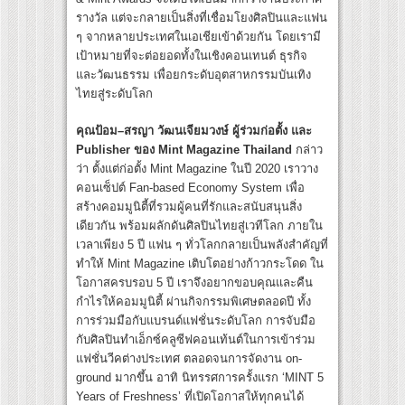
รางวัล แต่จะกลายเป็นสิ่งที่เชื่อมโยงศิลปินและแฟน
ๆ จากหลายประเทศในเอเชียเข้าด้วยกัน โดยเรามี
เป้าหมายที่จะต่อยอดทั้งในเชิงคอนเทนต์ ธุรกิจ
และวัฒนธรรม เพื่อยกระดับอุตสาหกรรมบันเทิง
ไทยสู่ระดับโลก
คุณป้อม
–
สรญา วัฒนเจียมวงษ์ ผู้ร่วมก่อตั้ง และ
Publisher
ของ
Mint Magazine Thailand
กล่าว
ว่า ตั้งแต่ก่อตั้ง Mint Magazine ในปี 2020 เราวาง
คอนเซ็ปต์ Fan-based Economy System เพื่อ
สร้างคอมมูนิตี้ที่รวมผู้คนที่รักและสนับสนุนสิ่ง
เดียวกัน พร้อมผลักดันศิลปินไทยสู่เวทีโลก ภายใน
เวลาเพียง 5 ปี แฟน ๆ ทั่วโลกกลายเป็นพลังสำคัญที่
ทำให้ Mint Magazine เติบโตอย่างก้าวกระโดด ใน
โอกาสครบรอบ 5 ปี เราจึงอยากขอบคุณและคืน
กำไรให้คอมมูนิตี้ ผ่านกิจกรรมพิเศษตลอดปี ทั้ง
การร่วมมือกับแบรนด์แฟชั่นระดับโลก การจับมือ
กับศิลปินทำเอ็กซ์คลูซีฟคอนเท้นต์ในการเข้าร่วม
แฟชั่นวีคต่างประเทศ ตลอดจนการจัดงาน on-
ground มากขึ้น อาทิ นิทรรศการครั้งแรก ‘MINT 5
Years of Freshness’ ที่เปิดโอกาสให้ทุกคนได้