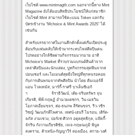
เว็บไซต์ www.mintmagth.com นอกจากนี้ทาง Mint
Magazine ยังได้มอบสิทธิประโยชน์ให้แก่สมาชิก
เว็บไซต์ Mint สามารถใช้คะแนน Token แลกรับ
บัตรเข้างาน “Mchoice & Mint Awards 2025” ได้
เช่นกัน
สำหรับบรรยากาศในงานคึกคักตั้งแต่เริ่มเปิดประตู
ต้อนรับแฟนคลับให้เข้ามากระทบไหล่ศิลปินคน
โปรดอย่างใกล้ชิดผ่านกิจกรรมมากมาย อาทิ
Mchoice’s Market ที่รวบรวมแบรนด์สินค้าจาก
เหล่าศิลปินและนักแสดง, บูทกิจกรรมสุดฟินจากส
ปอนเซอร์ และโมเมนต์สุดยิ่งใหญ่ที่ทุกคนรอคอย
กับการเดินพรมจากทัพศิลปิน นำโดย คิมเบอร์ลี่
แอน โวลเทมัส, มาร์กี้-ราศรี บาเล็นซิเอก้
า จิราธิวัฒน์, เต้ย-จรินทร์พร จุน
เกียรติ, พีพี-กฤษฏ์ อำนวยเดชกร, วิน-เมธวิน
โอภาสเอี่ยมขจร, ต่อ-ธนภพ ลีรัตนขจร, ริว-วชิร
วิชญ์ วัฒนภักดีไพศาล, เทศน์-เฮนรี ไมรอน, เติร์ด-
ลภัส งามเชวง, ปอร์เช่-ศิวกร อดุลสุทธิกุล, แจ๊คกี้-
จักริน กังวานเกียรติชัย, เจเจ-กฤษณภูมิ พิบูล
สงคราม, ต้าเหนิง-กัญญาวีร์ สองเมือง, สกาย-วงศ์