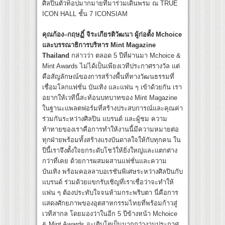
ศิลปินตัวท็อปมากมายที่มาร่วมเดินพรม ณ TRUE
ICON HALL ชั้น 7 ICONSIAM
คุณก้อง
–
กฤษฏิ์ จิระเกียรติวัฒนา ผู้ก่อตั้ง
Mchoice
และบรรณาธิการบริหาร
Mint Magazine
Thailand
กล่าวว่า ตลอด 5 ปีที่ผ่านมา Mchoice &
Mint Awards ไม่ได้เป็นเพียงเวทีประกาศรางวัล แต่
คือสัญลักษณ์ของการสร้างพื้นที่ทางวัฒนธรรมที่
เชื่อมโลกแฟชั่น บันเทิง และแฟน ๆ เข้าด้วยกัน เรา
อยากให้เวทีนี้สะท้อนบทบาทของ Mint Magazine
ในฐานะแพลตฟอร์มที่สร้างประสบการณ์และคุณค่า
ร่วมกันระหว่างศิลปิน แบรนด์ และผู้ชม ความ
ท้าทายของเราคือการทำให้งานนี้มีความหมายต่อ
ทุกฝ่ายพร้อมทั้งสร้างแรงบันดาลใจให้กับทุกคน ใน
ปีนี้เราจึงตั้งใจยกระดับโชว์ให้ยิ่งใหญ่และแตกต่าง
กว่าที่เคย ด้วยการผสมผสานแฟชั่นและความ
บันเทิง พร้อมคอลลาบอเรชันพิเศษระหว่างศิลปินกับ
แบรนด์ ร่วมด้วยแขกรับเชิญที่เราเชื่อว่าจะทำให้
แฟน ๆ ต้องประทับใจจนห้ามกระพริบตา นี่คือการ
แสดงศักยภาพของอุตสาหกรรมไทยที่พร้อมก้าวสู่
เวทีสากล โดยมองว่าในอีก 5 ปีข้างหน้า Mchoice
& Mint Awards จะเติบโตเป็นมากกว่างานประกาศ