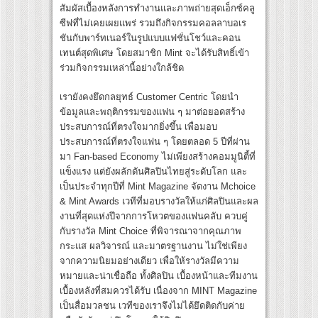
สัมผัสเบื้องหลังการทำงานและภาพถ่ายสุดเอ็กซ์คลู
ซีฟที่ไม่เคยเผยแพร่ รวมถึงกิจกรรมคอลลาบอเร
ชันกับพาร์ทเนอร์ในรูปแบบแฟชั่นโชว์และคอน
เทนต์สุดพิเศษ โดยสมาชิก Mint จะได้รับสิทธิ์เข้า
ร่วมกิจกรรมเหล่านี้อย่างใกล้ชิด
เรายังคงยึดกลยุทธ์ Customer Centric โดยนำ
ข้อมูลและพฤติกรรมของแฟน ๆ มาต่อยอดสร้าง
ประสบการณ์ที่ตรงใจมากยิ่งขึ้น เพื่อมอบ
ประสบการณ์ที่ตรงใจแฟน ๆ โดยตลอด 5 ปีที่ผ่าน
มา Fan-based Economy ไม่เพียงสร้างคอมมูนิตี้ที่
แข็งแรง แต่ยังผลักดันศิลปินไทยสู่ระดับโลก และ
เป็นประจำทุกปีที่ Mint Magazine จัดงาน Mchoice
& Mint Awards เวทีที่มอบรางวัลให้แก่ศิลปินและผล
งานที่สุดแห่งปีจากการโหวตของแฟนคลับ ควบคู่
กับรางวัล Mint Choice ที่พิจารณาจากคุณภาพ
กระแส ผลวิจารณ์ และมาตรฐานงาน ไม่ใช่เพียง
จากความนิยมอย่างเดียว เพื่อให้รางวัลมีความ
หมายและน่าเชื่อถือ ทั้งศิลปิน เบื้องหน้าและทีมงาน
เบื้องหลังที่สมควรได้รับ เนื่องจาก MINT Magazine
เป็นสื่อมวลชน เวทีของเราจึงไม่ได้ยึดติดกับค่าย