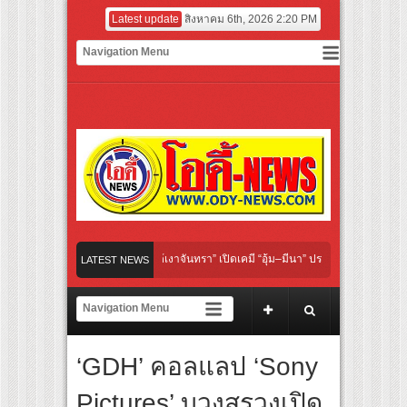
Latest update
สิงหาคม 6th, 2026 2:20 PM
“Under Her Rules ใต้เงาจันทรา” เปิดเคมี “อุ้ม–มีนา” ประกบคู่ครั้งสำคัญ ชวนแฟนปักหมุด
LATEST NEWS
“เลิกอาย เลิกเงียบ เลิกชะล่าใจ” เรื่อง HPV ในแคมเปญ “HPV ไม่เป็นไร…ไม่ได้”
ยร์ สู่ทีมชาติไทย ชวนแฟนลูกยางใกล้ชิดนักตบสาวทีมชาติไทย 15 ส.ค.นี้
‘GDH’ คอลแลป ‘Sony
งระดับโลก “ปู่ม่านย่าม่าน” เรียนรู้นวัตกรรมผักเชียงดาใน “หอมแผ่นดินฯ”
Pictures’ บวงสรวงเปิด
ยักษ์ ‘คุณยายวรนาฏ’ (INHERIT) เตรียมคายตะขาบหนังไทยในรอบปฐมทัศน์โลก ณ เทศกา