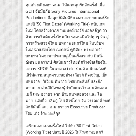
คุณด้วยเสียงฮา จนพาให้ตกหลุมรักอีกครั้ง! เมื่อ
GDH จับมือกับ Sony Pictures International
Productions ถือฤกษ์ดีจัดพิธีบวงสรวงภาพยนตร์รัก
แห่งปี ‘50 First Dates’ (Working Title) ฉบับเดท
ใหม่ โดยสร้างจากภาพยนตร์เวอร์ชันฮอลลีวูด ว่า
ด้วยการเริ่มต้นครั้งใหม่กับเธอคนเดิมไปทุกๆ วัน สู่
การสร้างสรรค์ใหม่ บทภาพยนตร์ใหม่ ในบริบท
ใหม่ นำแสดงโดย ณเดชน์ คูกิมิยะ พระเอกเจ้า
บทบาท โคจรมาประกบคู่เป็นครั้งแรกกับ มินนี่-
ณิชา ยนตรรักษ์ ศิลปินชาวไทยที่สร้างชื่อเสียงใน
วงการ KPOP ในนามวง i-dle ร่วมด้วยนักแสดงที่
เสิร์ฟความสนุกครบรสอย่าง เกียรติ กิจเจริญ, เบิ้ล
ปทุมราช, วิเวียน-ทิพากร ไชยประสิทธิ์ และอีก
มากมาย ผ่านฝีมือของผู้กำกับแนวโรแมนติกคอม
เมดี้ เมษ ธราธร จาก อ้ายคนหล่อลวง และ ไอ
ฟาย..แต๊งกิ้ว..เลิฟยู้ โปรดิวซ์โดย วัน-วรรณฤดี พงษ์
สิทธิศักดิ์ และ เมษ ธราธร Executive Producer
โดย เก้ง จิระ มะลิกุล
เตรียมออกเดทครั้งใหม่ ไปกับ ‘50 First Dates’
(Working Title) ปลายปี 2026 ในโรงภาพยนตร์