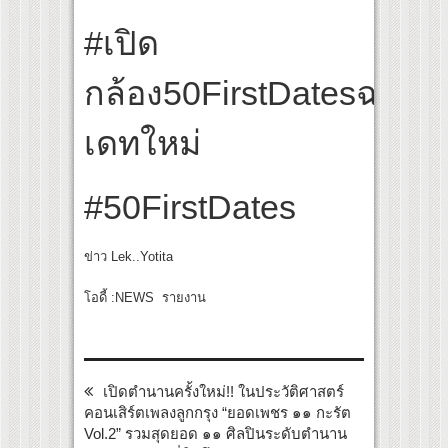
#เปิด
กล้อง50FirstDatesฉบับ
เดทใหม่
#50FirstDates
ข่าว Lek..Yotita
โอดี้ :NEWS รายงาน
เปิดตำนานครั้งใหม่!! ในประวัติศาสตร์
คอนเสิร์ตเพลงลูกกรุง “ยอดเพชร ๑๑ กะรัต
Vol.2” รวมสุดยอด ๑๑ ศิลปินระดับตำนาน