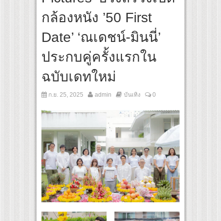
สุดชีวิต โกนหัวรับบทแม่ชี นำทีมนักแสดงประชันความสยอง!
กล้องหนัง ’50 First
“Under Her Rules ใต้เงาจันทรา” เปิดเคมี “อุ้ม–มีนา” ประกบคู่ครั้งสำคัญ ชวนแฟนปักหมุด
Date’ ‘ณเดชน์-มินนี่’
ประกบคู่ครั้งแรกใน
ฉบับเดทใหม่
ก.ย. 25, 2025
admin
บันเทิง
0