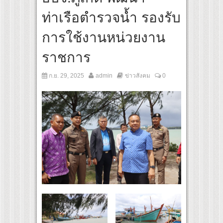
ีวิต โกนหัวรับบทแม่ชี นำทีมนักแสดงประชันความสยอง!
ท่าเรือตำรวจน้ำ รองรับ
Rules ใต้เงาจันทรา” เปิดเคมี “อุ้ม–มีนา” ประกบคู่ครั้งสำคัญ ชวนแฟนปักหมุดรอชม 17 ตุล
การใช้งานหน่วยงาน
ราชการ
ก.ย. 29, 2025
admin
ข่าวสังคม
0