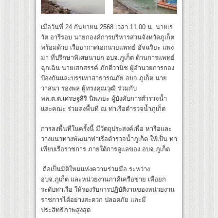
เมื่อวันที่ 24 กันยายน 2568 เวลา 11.00 น. นายเร
วัต อารีรอบ นายกองค์การบริหารส่วนจังหวัดภูเก็ต
พร้อมด้วย เรืออากาศเอกนายแพทย์ อัจฉริยะ แพง
มา ที่ปรึกษาพิเศษนายก อบจ.ภูเก็ต ด้านการแพทย์
ฉุกเฉิน นายเสกสรรค์ ภักดีวานิช ผู้อำนวยการกอง
ป้องกันและบรรเทาสาธารณภัย อบจ.ภูเก็ต นาย
วาสนา รองพล ผู้ทรงคุณวุฒิ ร่วมกับ
พล.ต.ต.เศรษฐสิริ นิพภยะ ผู้บังคับการตำรวจน้ำ
และคณะ ร่วมลงพื้นที่ ณ ท่าเรือตำรวจน้ำภูเก็ต
การลงพื้นที่ในครั้งนี้ มีวัตถุประสงค์เพื่อ หารือและ
วางแนวทางพัฒนาท่าเรือตำรวจน้ำภูเก็ต ให้เป็น ท่า
เทียบเรือราชการ ภายใต้การดูแลของ อบจ.ภูเก็ต
ถือเป็นมิติใหม่แห่งความร่วมมือ ระหว่าง
อบจ.ภูเก็ต และหน่วยงานภาคีเครือข่าย เพื่อยก
ระดับท่าเรือ ให้รองรับการปฏิบัติงานของหน่วยงาน
ราชการได้อย่างสะดวก ปลอดภัย และมี
ประสิทธิภาพสูงสุด