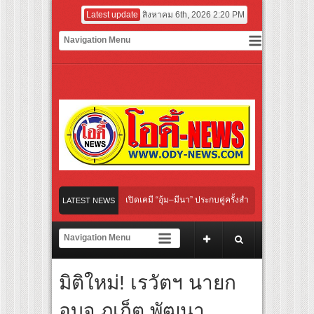
Latest update
สิงหาคม 6th, 2026 2:20 PM
Rules ใต้เงาจันทรา” เปิดเคมี “อุ้ม–มีนา” ประกบคู่ครั้งสำคัญ ชวนแฟนปักหมุดรอชม 17 ตุล
LATEST NEWS
ิกเงียบ เลิกชะล่าใจ” เรื่อง HPV ในแคมเปญ “HPV ไม่เป็นไร…ไม่ได้”
าติไทย ชวนแฟนลูกยางใกล้ชิดนักตบสาวทีมชาติไทย 15 ส.ค.นี้
มิติใหม่! เรวัตฯ นายก
ปู่ม่านย่าม่าน” เรียนรู้นวัตกรรมผักเชียงดาใน “หอมแผ่นดินฯ”
อบจ.ภูเก็ต พัฒนา
ยายวรนาฏ’ (INHERIT) เตรียมคายตะขาบหนังไทยในรอบปฐมทัศน์โลก ณ เทศกาลภาพยนตร์น