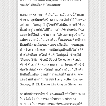
ความสุขและช้อปปิ้งกันดูนะครับ รับรองว่าจะได้
ของติดไม้ติดมือกลับไปแน่นอน”
นอกจากบรรยากาศที่เป็นกันเองแล้ว งานนี้ยังมอบ
ช่วงเวลาสุดพิเศษที่สร้างความประทับใจให้กับแฟนๆ
อย่างมาก โดยลูกค้าผู้โชคดีที่ไม่เพียงแต่จะได้ช้อป
ปิ้งอย่างจุใจ แต่ยังได้มีโอกาสใกล้ชิดกับหนุ่มเติร์ด
และแจ๊คกี้อีกด้วย ซึ่งพวกเขาได้ร่วมถ่ายรูปร่วมกับ
แฟนๆ อย่างเป็นกันเอง พร้อมทั้งมอบของที่ระลึกสุด
พิเศษที่มีลายเซ็นของพวกเขาเพื่อเป็นการขอบคุณ
สำหรับความรักและการสนับสนุนอีกหนึ่งไฮไลต์ที่
น่าสนใจคือการเปิดตัวสินค้าใหม่สุดเอ็กซ์คลูซีฟ
“Disney Stitch GenZ Street Collection Panda
Vinyl Plush” ที่ผสมผสานความน่ารักของสติทช์เข้า
กับสไตล์สตรีทสุดเท่ได้อย่างลงตัว พร้อมกับสินค้า
ลิขสิทธิ์แท้อื่นๆ จากตัวการ์ตูนดังที่นำมาจัดแสดง
และจำหน่ายมากมาย เช่น Harry Potter, Disney,
Snoopy, BT21, Barbie และ Crayon Shin-chan
การเปิดตัวสาขาใหม่ที่เดอะมอลล์ไลฟ์สโตร์ บางแค
ในครั้งนี้ ถือเป็นการตอกย้ำความมุ่งมั่นของ
MINISO ในการขยายอาณาจักรแห่งความสุขให้