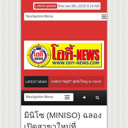
Latest update
สิงหาคม 9th, 2026 9:14 AM
 Cultural Communication Night” สุดยิ่งใหญ่ ณ กรุงเทพฯ ขนทัพศิลปินชั้นนำ พร้อมกาล่
LATEST NEWS
ไปกับจังหวะแอโรบิกสุดมันส์ ในกิจกรรม “EM-ROBIC DANCE FOR MOM @BENCHASIRI
าวที่สุดแห่งปีจาก NUUI Starathon 8.8 “บอส-โนอึล” เปิดประเดิมเคะ-เมะ สุดเซอร์ไพร้ส
มินิโซ (MINISO) ฉลอง
UP เปิดเกมใหม่ในวงการการศึกษา เปิดตัว “SCA PLUS” แพลตฟอร์มการเรียนรู้ “Creative 
อดการลงทุนในธุรกิจการศึกษากว่า 100 ล้านบาท
เปิดสาขาใหม่ที่