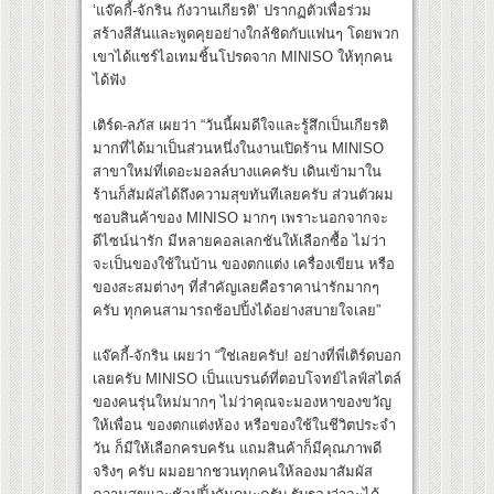
‘แจ๊คกี้-จักริน กังวานเกียรติ’ ปรากฏตัวเพื่อร่วม
สร้างสีสันและพูดคุยอย่างใกล้ชิดกับแฟนๆ โดยพวก
เขาได้แชร์ไอเทมชิ้นโปรดจาก MINISO ให้ทุกคน
ได้ฟัง
เติร์ด-ลภัส เผยว่า “วันนี้ผมดีใจและรู้สึกเป็นเกียรติ
มากที่ได้มาเป็นส่วนหนึ่งในงานเปิดร้าน MINISO
สาขาใหม่ที่เดอะมอลล์บางแคครับ เดินเข้ามาใน
ร้านก็สัมผัสได้ถึงความสุขทันทีเลยครับ ส่วนตัวผม
ชอบสินค้าของ MINISO มากๆ เพราะนอกจากจะ
ดีไซน์น่ารัก มีหลายคอลเลกชันให้เลือกซื้อ ไม่ว่า
จะเป็นของใช้ในบ้าน ของตกแต่ง เครื่องเขียน หรือ
ของสะสมต่างๆ ที่สำคัญเลยคือราคาน่ารักมากๆ
ครับ ทุกคนสามารถช้อปปิ้งได้อย่างสบายใจเลย”
แจ๊คกี้-จักริน เผยว่า “ใช่เลยครับ! อย่างที่พี่เติร์ดบอก
เลยครับ MINISO เป็นแบรนด์ที่ตอบโจทย์ไลฟ์สไตล์
ของคนรุ่นใหม่มากๆ ไม่ว่าคุณจะมองหาของขวัญ
ให้เพื่อน ของตกแต่งห้อง หรือของใช้ในชีวิตประจำ
วัน ก็มีให้เลือกครบครัน แถมสินค้าก็มีคุณภาพดี
จริงๆ ครับ ผมอยากชวนทุกคนให้ลองมาสัมผัส