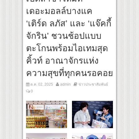
es เส้นทางจาการ์ตา-กรุงเทพฯ เสริม Air Connectivity ดึงนักท่องเที่ยวคุณภาพจากอินโดนี
เดอะมอลล์บางแค
 Cultural Communication Night” สุดยิ่งใหญ่ ณ กรุงเทพฯ ขนทัพศิลปินชั้นนำ พร้อมกาล่
‘เติร์ด ลภัส’ และ ‘แจ๊คกี้
จักริน’ ชวนช้อปแบบ
ตะโกนพร้อมไอเทมสุด
คิ้วท์ อาณาจักรแห่ง
ความสุขที่ทุกคนรอคอย
ต.ค. 02, 2025
admin
ข่าวประชาสัมพันธ์
0