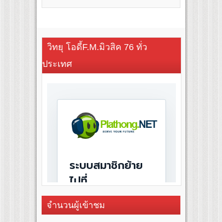
วิทยุ โอดี้F.M.มิวสิค 76 ทั่ว
ประเทศ
จำนวนผู้เข้าชม