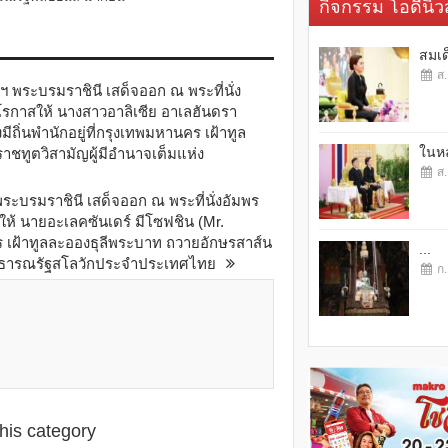
กิจกรรม โอดี้นิวส
สมเด
ส.
 พระบรมราชินี เสด็จออก ณ พระที่นั่ง
กาสให้ นางสาวอาลิเซีย อาเลฮันดรา
งมีถิ่นพำนักอยู่ที่กรุงเทพมหานคร เฝ้าทูล
ในหล
าชทูตวิสามัญผู้มีอำนาจเต็มแห่ง
ส.
ระบรมราชินี เสด็จออก ณ พระที่นั่งอัมพร
 นายอะเลคซันเดร์ มีโซฟชิน (Mr.
นคร เฝ้าทูลละอองธุลีพระบาท ถวายอักษรสาส์น
...
่งสาธารณรัฐสโลวักประจำประเทศไทย
ก.
this category