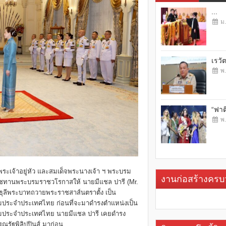
...
ม.
เรวั
พ.
“ฟาต
พ.
พระเจ้าอยู่หัว และสมเด็จพระนางเจ้า ฯ พระบรม
งานก่อสร้างคร
ะราชทานพระบรมราชวโรกาสให้ นายมีแชล ปารี (Mr.
องธุลีพระบาทถวายพระราชสาส์นตราตั้ง เป็น
ยมประจำประเทศไทย ก่อนที่จะมาดำรงตำแหน่งเป็น
ียมประจำประเทศไทย นายมีแชล ปารี เคยดำรง
รัฐพิลิปปินส์ มาก่อน