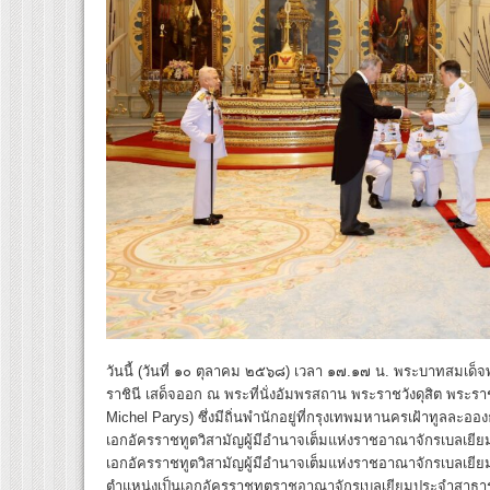
วันนี้ (วันที่ ๑๐ ตุลาคม ๒๕๖๘) เวลา ๑๗.๑๗ น. พระบาทสมเด็จ
ราชินี เสด็จออก ณ พระที่นั่งอัมพรสถาน พระราชวังดุสิต พร
Michel Parys) ซึ่งมีถิ่นพำนักอยู่ที่กรุงเทพมหานครเฝ้าทูลละอ
เอกอัครราชทูตวิสามัญผู้มีอำนาจเต็มแห่งราชอาณาจักรเบลเยี
เอกอัครราชทูตวิสามัญผู้มีอำนาจเต็มแห่งราชอาณาจักรเบลเย
ตำแหน่งเป็นเอกอัครราชทูตราชอาณาจักรเบลเยียมประจำสาธารณ