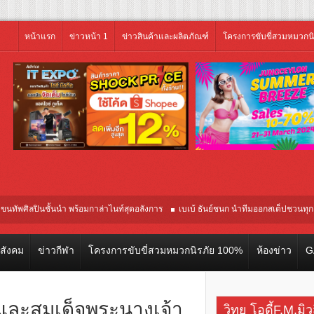
หน้าแรก
ข่าวหน้า 1
ข่าวสินค้าและผลิตภัณฑ์
โครงการขับขี่สวมหมวกน
นชั้นนำ พร้อมกาล่าไนท์สุดอลังการ
เบเบ้ ธันย์ชนก นำทีมออกสเต็ปชวนทุกคนขยั
ยวคุณภาพจากอินโดนีเซีย เริ่มเที่ยวแรกบินแรก 6 สิงหาคมนี้
วสังคม
ข่าวกีฬา
โครงการขับขี่สวมหมวกนิรภัย 100%
ห้องข่าว
G
 และสมเด็จพระนางเจ้า
วิทยุ โอดี้F.M.มิ