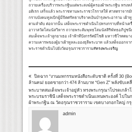
ถวายเครื่องบริวารพระกฐินแด่พระสงฆ์ผู้ครองผ้าพระกฐิน ทรง
อดิเรก เสร็จแล้ว พระราชทานพระราชวโรกาสให้ ศาสตราจารย์พ
กราบบังคมทูลเบิกผู้มีจิตศรัทธาบริจาคเงินบำรุงพระอาราม เฝ้
ตามลำดับ ต่อจากนั้น เสด็จพระราชดำเนินไปทรงกราบที่หน้าเครื
อาวาสวัดโสมนัสวิหาร ถวายพระสัมพุทธโสมนัสสิริพัทธอภิปูชนี
สมเด็จพระเจ้าลูกยาเธอ เจ้าฟ้าทีปังกรรัศมีโชติ มหาวชิโรตตมาง
ความเคารพของผู้มาเฝ้าทูลละอองธุลีพระบาท แล้วเสด็จออกจากพ
พระราชดำเนินไปยังวัดอรุณราชวราราม
#ทรงพระเจริญ
ปิดฉาก “งานมหกรรมหนังสือระดับชาติ ครั้งที่ 30 (Bo
ล้านคน! ยอดขายกว่า 474 ล้านบาท “Gen Z” พลังขับเคลื
พระบาทสมเด็จพระเจ้าอยู่หัว ทรงพระกรุณาโปรดเกล้าโ
พระบรมราชินี เสด็จพระราชดำเนินแทนพระองค์ ไปใน
ผ้าพระกฐิน ณ วัดอรุณราชวราราม เขตบางกอกใหญ่ ก
admin