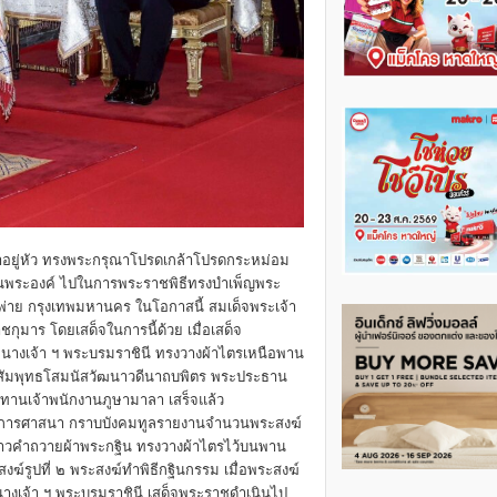
าอยู่หัว ทรงพระกรุณาโปรดเกล้าโปรดกระหม่อม
ทนพระองค์ ไปในการพระราชพิธีทรงบำเพ็ญพระ
พ่าย กรุงเทพมหานคร ในโอกาสนี้ สมเด็จพระเจ้า
าชกุมาร โดยเสด็จในการนี้ด้วย เมื่อเสด็จ
ะนางเจ้า ฯ พระบรมราชินี ทรงวางผ้าไตรเหนือพาน
พระสัมพุทธโสมนัสวัฒนาวดีนาถบพิตร พระประธาน
านเจ้าพนักงานภูษามาลา เสร็จแล้ว
รมการศาสนา กราบบังคมทูลรายงานจำนวนพระสงฆ์
่าวคำถวายผ้าพระกฐิน ทรงวางผ้าไตรไว้บนพาน
งฆ์รูปที่ ๒ พระสงฆ์ทำพิธีกฐินกรรม เมื่อพระสงฆ์
นางเจ้า ฯ พระบรมราชินี เสด็จพระราชดำเนินไป