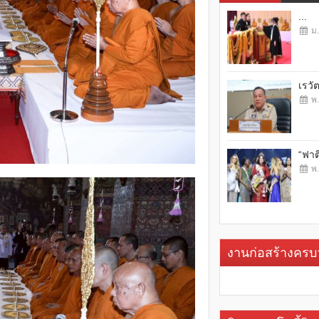
...
ม.
เรวั
พ.
“ฟาต
พ.
งานก่อสร้างคร