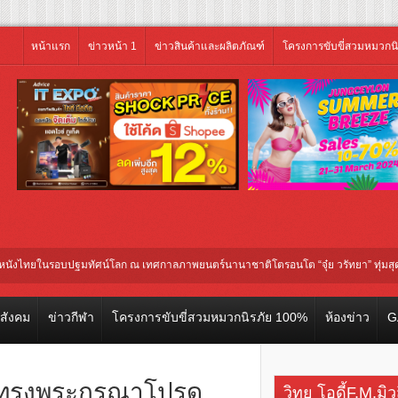
หน้าแรก
ข่าวหน้า 1
ข่าวสินค้าและผลิตภัณฑ์
โครงการขับขี่สวมหมวกน
ปฐมทัศน์โลก ณ เทศกาลภาพยนตร์นานาชาติโตรอนโต “จุ๋ย วรัทยา” ทุ่มสุดชีวิต โกนหั
ายนนี้
Harley-Davidson® และโซดาสิงห์ ชวนร่วมฉลอง 5 ปี ASIA HARLEY DAYS™ 20
วสังคม
ข่าวกีฬา
โครงการขับขี่สวมหมวกนิรภัย 100%
ห้องข่าว
G
ว ทรงพระกรุณาโปรด
วิทยุ โอดี้F.M.มิ