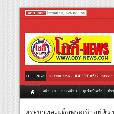
Latest update
สิงหาคม 6th, 2026 10:09 AM
างแรก! ภาพยนตร์ฟอร์มยักษ์ ‘คุณยายวรนาฏ’ (INHERIT) เตรียมคายตะขาบหนังไทยในรอบ
LATEST NEWS
ี่ ตอน ขนลุกซู่! วันหยุดพิศวงกับภูตผีกุ๊กกู๋” เผยโปสเตอร์และตัวอย่างแรก ก่อนฉาย 24 กันย
หน้าแรก
ข่าวหน้า 1
ซุบซิบบันเทิง
ข่า
พระบาทสมเด็จพระเจ้าอยู่หั