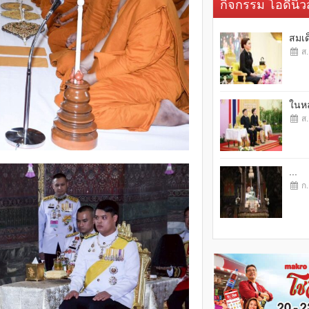
กิจกรรม โอดี้นิวส
สมเด
ส.
ในหล
ส.
...
ก.