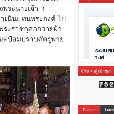
จพระนางเจ้า ฯ
ดำเนินแทนพระองค์ ไป
พระราชกุศลถวายผ้า
ขตป้อมปราบศัตรูพ่าย
จำนวนผู้เข้าชม
Popular
Lates