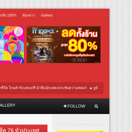
ิรภัย 100%
ห้องข่าว
Gallery
วรับบทแม่ชี นำทีมนักแสดงประชันความสยอง!
ยูนิโคล่ เปิดตัว LifeWear Fall/Wint
26 เทศกาลโมโตไลฟ์สไตล์ที่นักขี่ทั่วเอเชียรอคอย
ALLERY
FOLLOW
วสิค 76 ทั่วประเทศ