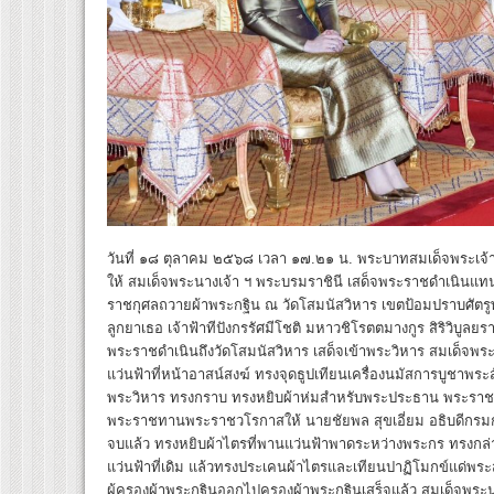
วันที่ ๑๘ ตุลาคม ๒๕๖๘ เวลา ๑๗.๒๑ น. พระบาทสมเด็จพระเจ้
ให้ สมเด็จพระนางเจ้า ฯ พระบรมราชินี เสด็จพระราชดำเนินแ
ราชกุศลถวายผ้าพระกฐิน ณ วัดโสมนัสวิหาร เขตป้อมปราบศัตรู
ลูกยาเธอ เจ้าฟ้าทีปังกรรัศมีโชติ มหาวชิโรตตมางกูร สิริวิบูลยร
พระราชดำเนินถึงวัดโสมนัสวิหาร เสด็จเข้าพระวิหาร สมเด็จพร
แว่นฟ้าที่หน้าอาสน์สงฆ์ ทรงจุดธูปเทียนเครื่องนมัสการบูชา
พระวิหาร ทรงกราบ ทรงหยิบผ้าห่มสำหรับพระประธาน พระราชท
พระราชทานพระราชวโรกาสให้ นายชัยพล สุขเอี่ยม อธิบดีก
จบแล้ว ทรงหยิบผ้าไตรที่พานแว่นฟ้าพาดระหว่างพระกร ทรงกล
แว่นฟ้าที่เดิม แล้วทรงประเคนผ้าไตรและเทียนปาฏิโมกข์แด่พระส
ผู้ครองผ้าพระกฐินออกไปครองผ้าพระกฐินเสร็จแล้ว สมเด็จพระ