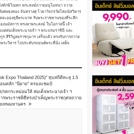
หลั่งทักษิโณทก พระสงฆ์ถวายอนุโมทนา ถวาย
ิเศษธงทอง จันทรางศุ ไวยาวัจกรวัดโสมนัสวิหาร
าทูลละอองธุลีพระบาท รับพระราชทานของที่ระลึก
่องนมัสการ ทรงลาพระสงฆ์ ในโอกาสนี้ เจ้า
ยแด่สมเด็จพระนางเจ้า ฯ พระบรมราชินี และ
กูร สิริวิบูลยราชกุมาร เสร็จแล้ว ทรงรับการถวาย
ระวิหาร ไปประทับรถยนต์พระที่นั่ง เสด็จ
ok Expo Thailand 2025)” ทุบสถิติทะลุ 1.5
่อนหลัก “นิยาย” ครองแชมป์
ปรดกระหม่อมให้ สมเด็จพระนางเจ้า ฯ
การพระราชพิธีทรงบำเพ็ญพระราชกุศลถวาย
รุงเทพมหานคร